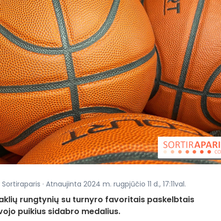
ortiraparis · Atnaujinta 2024 m. rugpjūčio 11 d., 17:11val.
aklių rungtynių su turnyro favoritais paskelbtais
vojo puikius sidabro medalius.