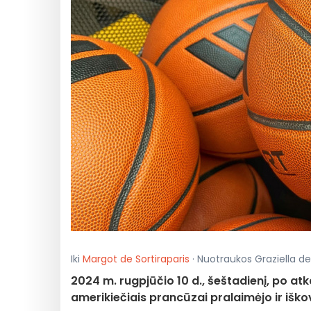
Iki
Margot de Sortiraparis
· Nuotraukos Graziella de S
2024 m. rugpjūčio 10 d., šeštadienį, po atk
amerikiečiais prancūzai pralaimėjo ir iško