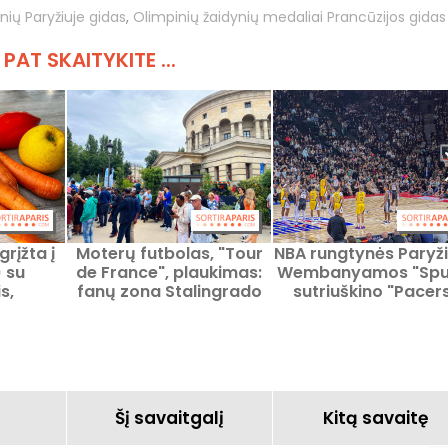
nių Paryžiuje gidas
,
Olimpinių žaidynių medaliai Prancūzijos gidas
 PAT SKAITYKITE ...
grįžta į
Moterų futbolas, "Tour
NBA rungtynės Paryži
) su
de France", plaukimas:
Wembanyamos "Spu
s,
fanų zona Stalingrado
sutriuškino "Pacer
kūrėjais
aikštėje šią vasarą
"Accor" arenoje
Marne
Šį savaitgalį
Kitą savaitę