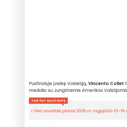
Pusfinalyje įveikę Vokietiją,
Vincento Collet
t
medalio su Jungtinėmis Amerikos Valstijomis, 
TAIP PAT SKAITYKITE
Geri savaitės planai 2026 m. rugpjūčio 10–16 d