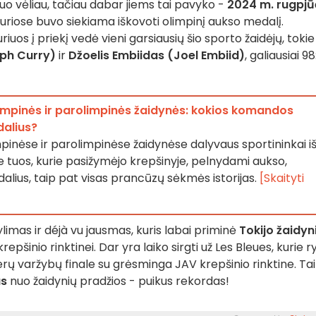
 kuo vėliau, tačiau dabar jiems tai pavyko -
2024 m. rugpjū
kuriose buvo siekiama iškovoti olimpinį aukso medalį.
riuos į priekį vedė vieni garsiausių šio sporto žaidėjų, tokie
eph Curry)
ir
Džoelis Embiidas (Joel Embiid)
, galiausiai 9
impinės ir parolimpinės žaidynės: kokios komandos
dalius?
pinėse ir parolimpinėse žaidynėse dalyvaus sportininkai i
te tuos, kurie pasižymėjo krepšinyje, pelnydami aukso,
alius, taip pat visas prancūzų sėkmės istorijas.
[Skaityti
limas ir déjà vu jausmas, kuris labai priminė
Tokijo žaidyn
epšinio rinktinei. Dar yra laiko sirgti už Les Bleues, kurie ry
erų varžybų finale su grėsminga JAV krepšinio rinktine. Tai
as
nuo žaidynių pradžios - puikus rekordas!