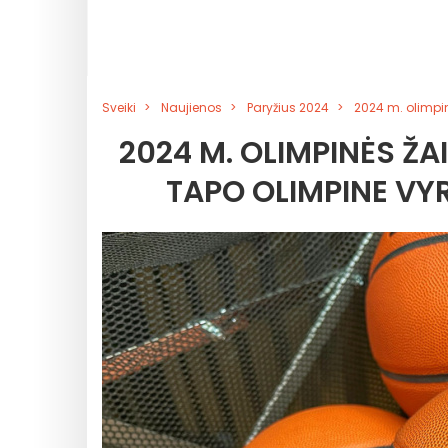
Sveiki
Naujienos
Paryžius 2024
2024 m. olimpin
2024 M. OLIMPINĖS Ž
TAPO OLIMPINE VY