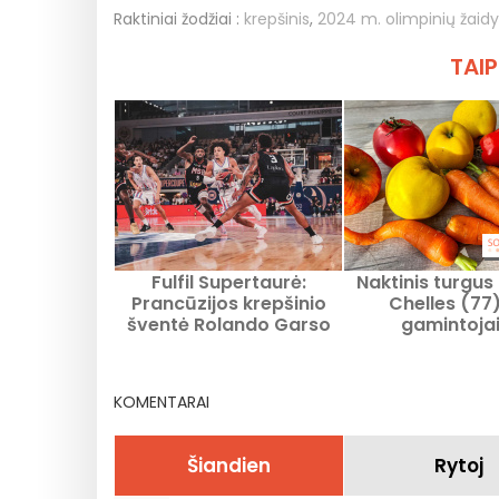
Raktiniai žodžiai :
krepšinis
,
2024 m. olimpinių žaidy
TAIP
Fulfil Supertaurė:
Naktinis turgus 
Prancūzijos krepšinio
Chelles (77
šventė Rolando Garso
gamintojai
stadione
amatininkais ir 
iš Seine-et-
KOMENTARAI
Šiandien
Rytoj