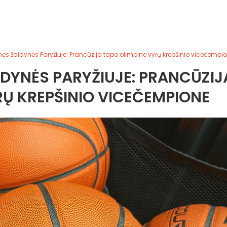
ės žaidynės Paryžiuje: Prancūzija tapo olimpine vyrų krepšinio vicečempi
AIDYNĖS PARYŽIUJE: PRANCŪZIJ
RŲ KREPŠINIO VICEČEMPIONE