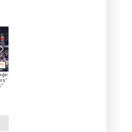
uje:
NBA Paris Games: "Mūsų
2024 m. Paryžiaus
rs"
strategija - padaryti
parolimpinės žaidynės:
s"
krepšinį kuo
rugsėjo 8 d.,
prieinamesnį".
sekmadienio, programa