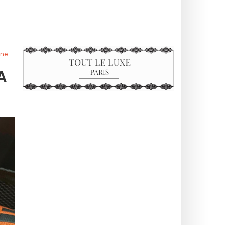
one
A