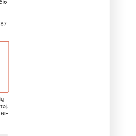
čio
8:87
š
ių
toj,
61-