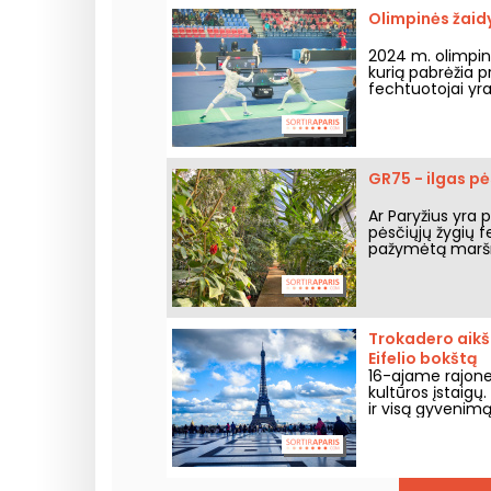
Olimpinės žaidy
2024 m. olimpin
kurią pabrėžia p
fechtuotojai yra 
jums viską paaišk
GR75 - ilgas pė
Ar Paryžius yra 
pėsčiųjų žygių f
pažymėtą maršru
Trokadero aikšt
Eifelio bokštą
16-ajame rajone
kultūros įstaigų.
ir visą gyvenim