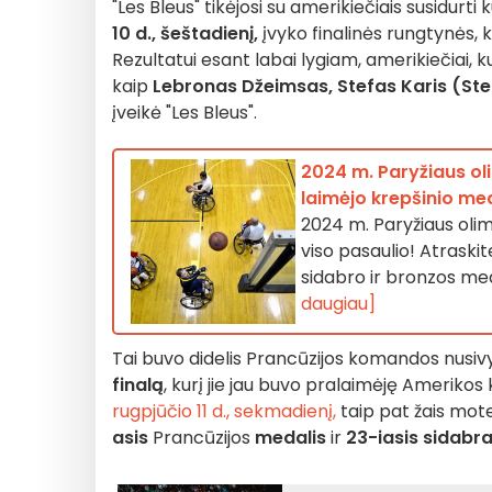
"Les Bleus" tikėjosi su amerikiečiais susidurti
10 d., šeštadienį,
įvyko finalinės rungtynės, 
Rezultatui esant labai lygiam, amerikiečiai, ku
kaip
Lebronas Džeimsas,
Stefas Karis (St
įveikė "Les Bleus".
2024 m. Paryžiaus ol
laimėjo krepšinio me
2024 m. Paryžiaus olim
viso pasaulio! Atraski
sidabro ir bronzos med
daugiau]
Tai buvo didelis Prancūzijos komandos nusivy
finalą
, kurį jie jau buvo pralaimėję Amerikos kr
rugpjūčio 11 d., sekmadienį,
taip pat žais mot
asis
Prancūzijos
medalis
ir
23-iasis sidabr