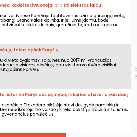
nės: kodėl fechtuotojai pririšti elektros laidu?
ėse žaidynėse Paryžiuje fechtavimas užima garbingą vietą,
rabangi Grand Palais aplinka. Ir jei jums įdomu, kodėl
pritvirtinti elektros laidais, gera žinia ta, kad mes galime
inti!
sčiųjų takas aplink Paryžių
puiki vieta žygiams? Taip, nes nuo 2017 m. Prancūzijos
ederacija visiems pėsčiųjų entuziastams atvėrė visiškai
tą aplink Paryžių.
ė: istorinė Paryžiaus įžymybė, iš kurios atsiveria vaizdas į
 esančioje Trokadero aikštėje stovi daugybė paminklų ir
 Dėl nepakartojamo vaizdo į Eifelio bokštą ji traukia ir turistus,
ą gyvenančius paryžiečius.