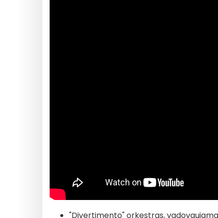
"Divertimento" orkestras, vadovaujamas Z