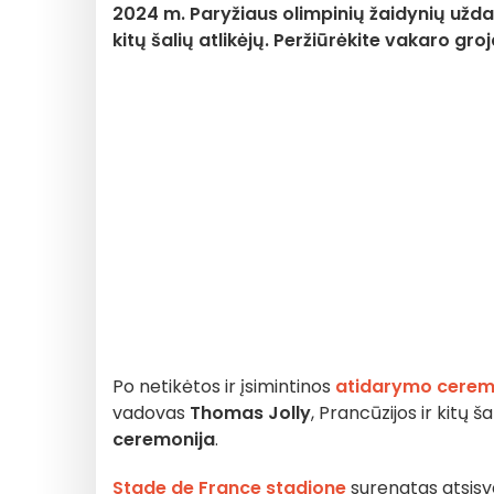
2024 m. Paryžiaus olimpinių žaidynių užd
kitų šalių atlikėjų. Peržiūrėkite vakaro groj
Po netikėtos ir įsimintinos
atidarymo ceremo
vadovas
Thomas Jolly
, Prancūzijos ir kitų 
ceremonija
.
Stade de France stadione
surengtas atsisve