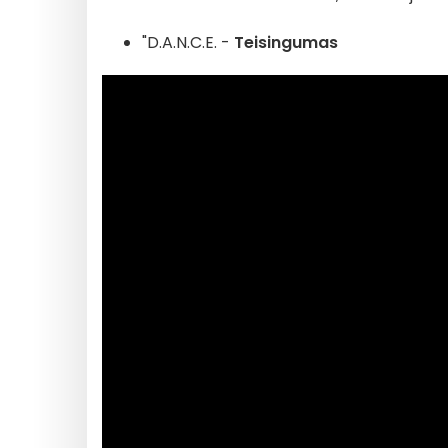
"D.A.N.C.E. -
Teisingumas