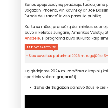
Senos upėje žaidynių pradžioje, tačiau jame 
Sagazan, Phoenix, Air, Kavinsky ar Joe Dassin.
"Stade de France" ir viso pasaulio publiką.
Kartu su mūsų prancūzų dainininkais scenoj
buvo ir keletas Jungtinių Amerikos Valstijų 
Andžele
, ši programa buvo sukurta kaip simb
TAIP PAT SKAITYKITE
Šios savaitės patarimai 2026 m. rugpjūčio 3–9
Ką girdėjome 2024 m. Paryžiaus olimpinių ža
sportinio vakaro
grojaraštį
.
Zaho de Sagazan
dainavo Sous le ciel 