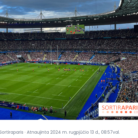
ortiraparis · Atnaujinta 2024 m. rugpjūčio 13 d., 08:57val.