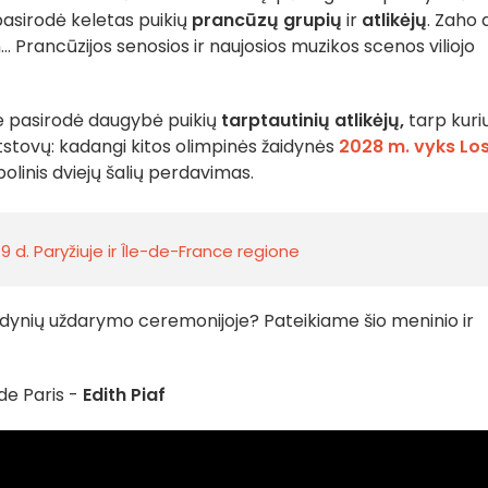
pasirodė keletas puikių
prancūzų
grupių
ir
atlikėjų
. Zaho 
.. Prancūzijos senosios ir naujosios muzikos scenos viliojo
e pasirodė daugybė puikių
tarptautinių atlikėjų,
tarp kuri
atstovų: kadangi kitos olimpinės žaidynės
2028 m. vyks Lo
olinis dviejų šalių perdavimas.
 d. Paryžiuje ir Île-de-France regione
idynių uždarymo ceremonijoje? Pateikiame šio meninio ir
de Paris -
Edith Piaf