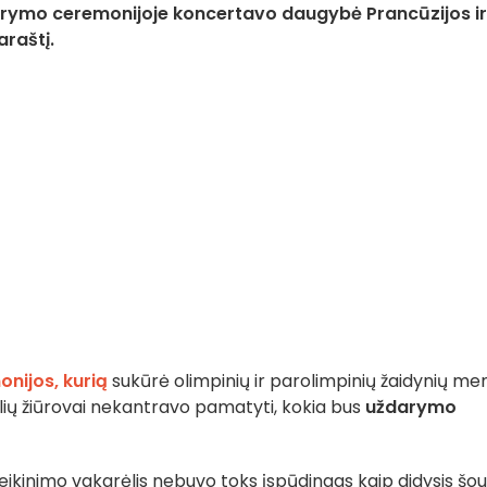
arymo ceremonijoje koncertavo daugybė Prancūzijos ir
araštį.
nijos, kurią
sukūrė olimpinių ir parolimpinių žaidynių me
šalių žiūrovai nekantravo pamatyti, kokia bus
uždarymo
ikinimo vakarėlis nebuvo toks įspūdingas kaip didysis šou