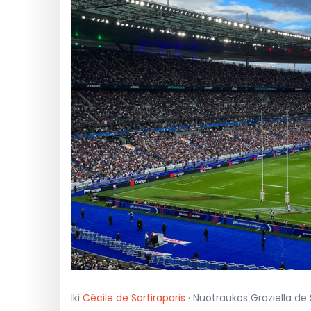
Iki
Cécile de Sortiraparis
· Nuotraukos Graziella de S