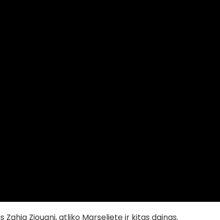
ahia Ziouani, atliko Marselietę ir kitas dainas.