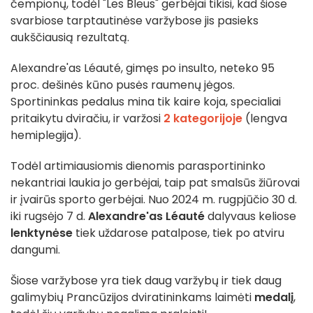
čempionų, todėl "Les Bleus" gerbėjai tikisi, kad šiose
svarbiose tarptautinėse varžybose jis pasieks
aukščiausią rezultatą.
Alexandre'as Léauté, gimęs po insulto, neteko 95
proc. dešinės kūno pusės raumenų jėgos.
Sportininkas pedalus mina tik kaire koja, specialiai
pritaikytu dviračiu, ir varžosi
2 kategorijoje
(lengva
hemiplegija).
Todėl artimiausiomis dienomis parasportininko
nekantriai laukia jo gerbėjai, taip pat smalsūs žiūrovai
ir įvairūs sporto gerbėjai. Nuo 2024 m. rugpjūčio 30 d.
iki rugsėjo 7 d.
Alexandre'as Léauté
dalyvaus keliose
lenktynėse
tiek uždarose patalpose, tiek po atviru
dangumi.
Šiose varžybose yra tiek daug varžybų ir tiek daug
galimybių Prancūzijos dviratininkams laimėti
medalį
,