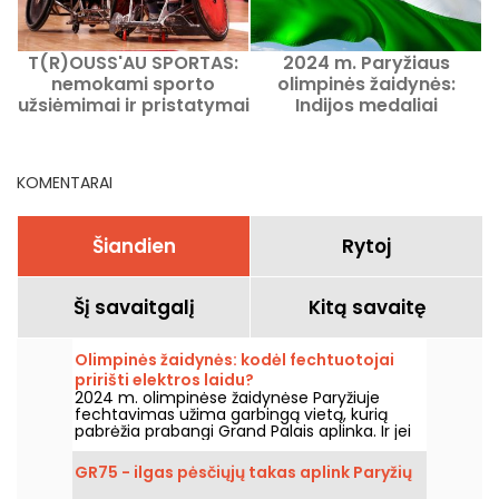
T(R)OUSS'AU SPORTAS:
2024 m. Paryžiaus
nemokami sporto
olimpinės žaidynės:
užsiėmimai ir pristatymai
Indijos medaliai
Trousseau ligoninėje
Paryžiaus olimpinėse ir
parolimpinėse žaidynėse
p
KOMENTARAI
Šiandien
Rytoj
Šį savaitgalį
Kitą savaitę
Olimpinės žaidynės: kodėl fechtuotojai
pririšti elektros laidu?
2024 m. olimpinėse žaidynėse Paryžiuje
fechtavimas užima garbingą vietą, kurią
pabrėžia prabangi Grand Palais aplinka. Ir jei
jums įdomu, kodėl fechtuotojai yra pritvirtinti
elektros laidais, gera žinia ta, kad mes galime
GR75 - ilgas pėsčiųjų takas aplink Paryžių
jums viską paaiškinti!