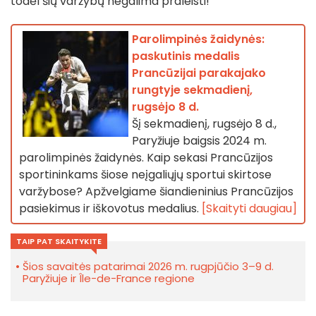
todėl šių varžybų negalima praleisti!
Parolimpinės žaidynės:
paskutinis medalis
Prancūzijai parakajako
rungtyje sekmadienį,
rugsėjo 8 d.
Šį sekmadienį, rugsėjo 8 d.,
Paryžiuje baigsis 2024 m.
parolimpinės žaidynės. Kaip sekasi Prancūzijos
sportininkams šiose neįgaliųjų sportui skirtose
varžybose? Apžvelgiame šiandieninius Prancūzijos
pasiekimus ir iškovotus medalius.
[Skaityti daugiau]
TAIP PAT SKAITYKITE
Šios savaitės patarimai 2026 m. rugpjūčio 3–9 d.
Paryžiuje ir Île-de-France regione