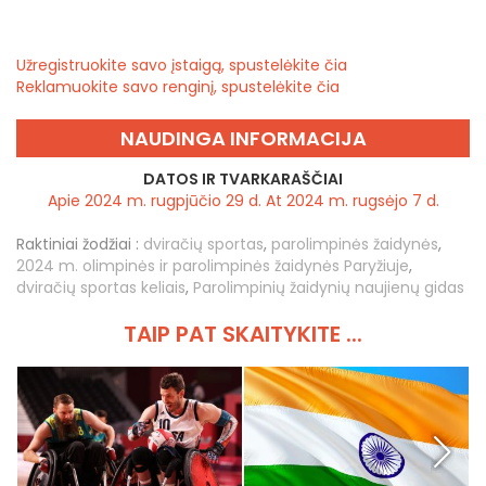
Užregistruokite savo įstaigą, spustelėkite čia
Reklamuokite savo renginį, spustelėkite čia
NAUDINGA INFORMACIJA
DATOS IR TVARKARAŠČIAI
Apie 2024 m. rugpjūčio 29 d. At 2024 m. rugsėjo 7 d.
Raktiniai žodžiai :
dviračių sportas
,
parolimpinės žaidynės
,
2024 m. olimpinės ir parolimpinės žaidynės Paryžiuje
,
dviračių sportas keliais
,
Parolimpinių žaidynių naujienų gidas
TAIP PAT SKAITYKITE ...