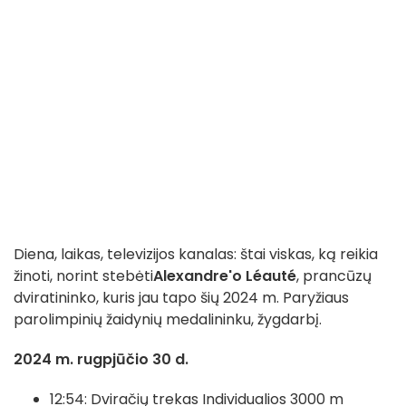
Diena, laikas, televizijos kanalas: štai viskas, ką reikia
žinoti, norint stebėti
Alexandre'o Léauté
, prancūzų
dviratininko, kuris jau tapo šių 2024 m. Paryžiaus
parolimpinių žaidynių medalininku, žygdarbį.
2024 m. rugpjūčio 30 d.
12:54: Dviračių trekas Individualios 3000 m