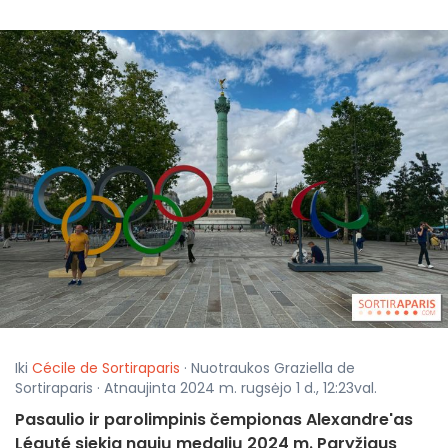
Iki
Cécile de Sortiraparis
· Nuotraukos Graziella de
Sortiraparis · Atnaujinta 2024 m. rugsėjo 1 d., 12:23val.
Pasaulio ir parolimpinis čempionas Alexandre'as
Léauté siekia naujų medalių 2024 m. Paryžiaus