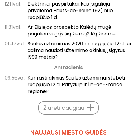
12:11val.
Elektriniai paspirtukai: kas įsigalioja
privaloma Hauts-de-Seine (92) nuo
rugpjūčio 1 d.
11:31val.
Ar Eliziejos prospekto Kalėdų mugė
pagaliau sugrįš šią žiemą? Ką žinome
01:47val.
Saulės užtemimas 2026 m. rugpjūčio 12 d.: ar
galima naudoti užtemimo akinius, įsigytus
1999 metais?
Antradienis
09:56val.
Kur rasti akinius Saulės užtemimui stebėti
rugpjūčio 12 d. Paryžiuje ir Île-de-France
regione?
Žiūrėti daugiau
NAUJAUSI MIESTO GUIDĖS