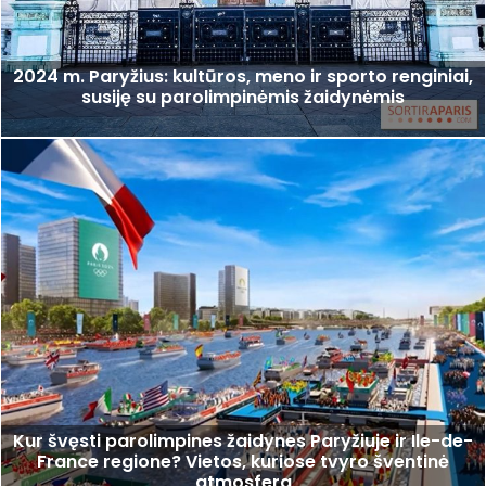
2024 m. Paryžius: kultūros, meno ir sporto renginiai,
susiję su parolimpinėmis žaidynėmis
Kur švęsti parolimpines žaidynes Paryžiuje ir Ile-de-
France regione? Vietos, kuriose tvyro šventinė
atmosfera