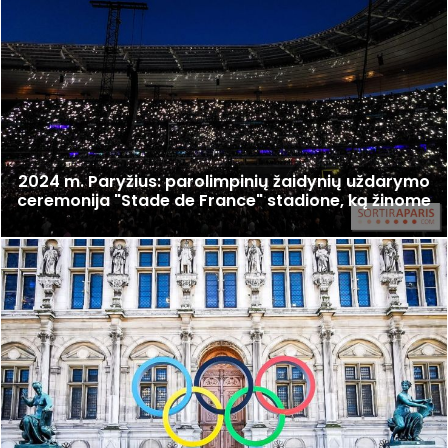
2024 m. Paryžius: parolimpinių žaidynių uždarymo
ceremonija "Stade de France" stadione, ką žinome