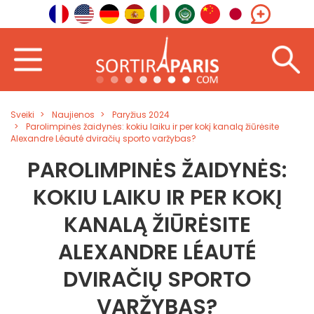
Sveiki
Naujienos
Paryžius 2024
Parolimpinės žaidynės: kokiu laiku ir per kokį kanalą žiūrėsite
Alexandre Léauté dviračių sporto varžybas?
PAROLIMPINĖS ŽAIDYNĖS:
KOKIU LAIKU IR PER KOKĮ
KANALĄ ŽIŪRĖSITE
ALEXANDRE LÉAUTÉ
DVIRAČIŲ SPORTO
VARŽYBAS?