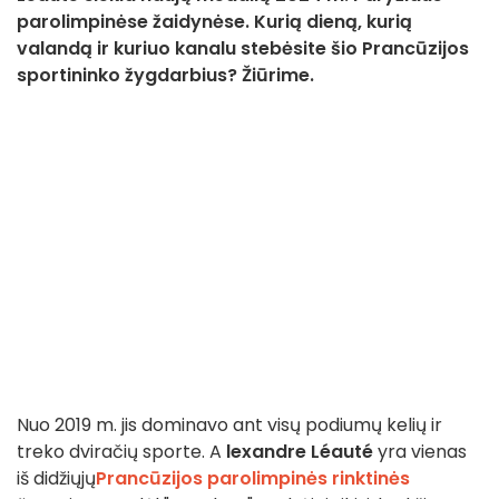
parolimpinėse žaidynėse. Kurią dieną, kurią
valandą ir kuriuo kanalu stebėsite šio Prancūzijos
sportininko žygdarbius? Žiūrime.
Nuo 2019 m. jis dominavo ant visų podiumų kelių ir
treko dviračių sporte.
A
lexandre Léauté
yra vienas
iš didžiųjų
Prancūzijos parolimpinės rinktinės