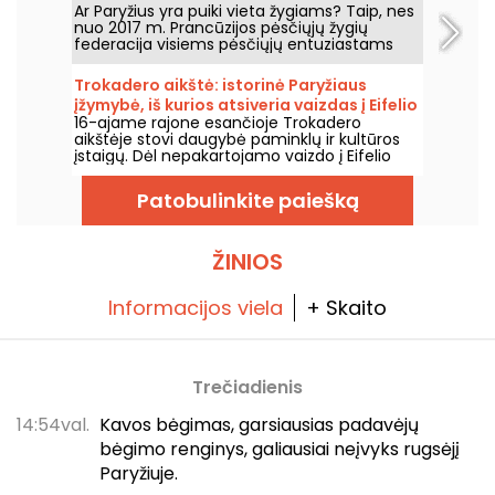
Ar Paryžius yra puiki vieta žygiams? Taip, nes
nuo 2017 m. Prancūzijos pėsčiųjų žygių
federacija visiems pėsčiųjų entuziastams
atvėrė visiškai pažymėtą maršrutą aplink
Paryžių.
Trokadero aikštė: istorinė Paryžiaus
įžymybė, iš kurios atsiveria vaizdas į Eifelio
16-ajame rajone esančioje Trokadero
bokštą
aikštėje stovi daugybė paminklų ir kultūros
įstaigų. Dėl nepakartojamo vaizdo į Eifelio
bokštą ji traukia ir turistus, ir visą gyvenimą
gyvenančius paryžiečius.
Patobulinkite paiešką
ŽINIOS
Informacijos viela
+ Skaito
Trečiadienis
14:54val.
Kavos bėgimas, garsiausias padavėjų
bėgimo renginys, galiausiai neįvyks rugsėjį
Paryžiuje.