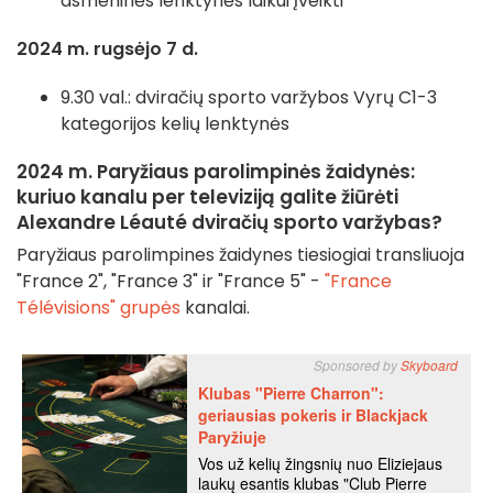
asmeninės lenktynės laikui įveikti
2024 m. rugsėjo 7 d.
9.30 val.: dviračių sporto varžybos Vyrų C1-3
kategorijos kelių lenktynės
2024 m. Paryžiaus parolimpinės žaidynės:
kuriuo kanalu per televiziją galite žiūrėti
Alexandre Léauté dviračių sporto varžybas?
Paryžiaus parolimpines žaidynes tiesiogiai transliuoja
"France 2", "France 3" ir "France 5" -
"France
Télévisions" grupės
kanalai.