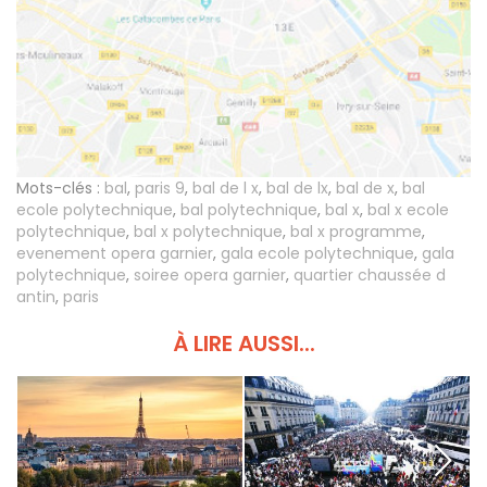
Mots-clés :
bal
,
paris 9
,
bal de l x
,
bal de lx
,
bal de x
,
bal
ecole polytechnique
,
bal polytechnique
,
bal x
,
bal x ecole
polytechnique
,
bal x polytechnique
,
bal x programme
,
evenement opera garnier
,
gala ecole polytechnique
,
gala
polytechnique
,
soiree opera garnier
,
quartier chaussée d
antin
,
paris
À LIRE AUSSI...