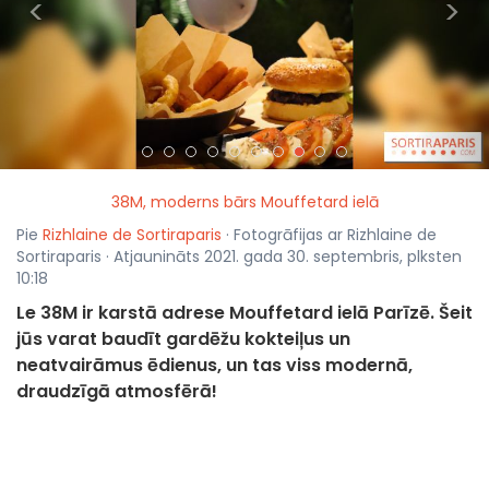
<
>
38M, moderns bārs Mouffetard ielā
Pie
Rizhlaine de Sortiraparis
· Fotogrāfijas ar Rizhlaine de
Sortiraparis · Atjaunināts 2021. gada 30. septembris, plksten
10:18
Le 38M ir karstā adrese Mouffetard ielā Parīzē. Šeit
jūs varat baudīt gardēžu kokteiļus un
neatvairāmus ēdienus, un tas viss modernā,
draudzīgā atmosfērā!