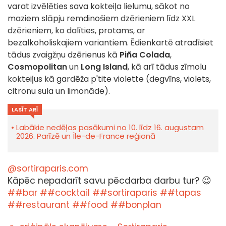
varat izvēlēties sava kokteiļa lielumu, sākot no
maziem slāpju remdinošiem dzērieniem līdz XXL
dzērieniem, ko dalīties, protams, ar
bezalkoholiskajiem variantiem. Ēdienkartē atradīsiet
tādus zvaigžņu dzērienus kā
Piña Colada
,
Cosmopolitan
un
Long Island
, kā arī tādus zīmolu
kokteiļus kā gardēža p'tite violette (degvīns, violets,
citronu sula un limonāde).
LASĪT ARĪ
Labākie nedēļas pasākumi no 10. līdz 16. augustam
2026. Parīzē un Île-de-France reģionā
@sortiraparis.com
Kāpēc nepadarīt savu pēcdarba darbu tur? 😉
##bar
##cocktail
##sortiraparis
##tapas
##restaurant
##food
##bonplan