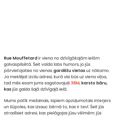
Rue Mouffetard
ir viena no dzīvīgākajām ielām
galvaspilsētā. Šeit valda labs humors, jo jūs
pārvietojaties no vienas
gardēžu vietas
uz nākamo.
Ja meklējat izcilu adresi, kurā visi būs uz viena viļņa,
tad mēs esam jums sagatavojuši
38M
,
karsto bāru,
kas
jūs gaida šajā dzīvīgajā ielā.
Mums patīk mežainais, lapiem apzaļumotais interjers
un šūpoles, kas izsauc bērnā to, kas ir tevī. Šeit jūs
atradīsiet adresi, kas pielāgojas jūsu vēlmēm: jūs