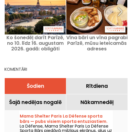
Ko šonedēļ darīt Parīzē,
Vīna bāri un vīna pagrabi
no 10. līdz 16. augustam
Parīzē, mūsu ieteicamās
2026. gadā: obligāti
adreses
apmeklējami pasākumi
KOMENTĀRI
Šodien
Rītdiena
Šajā nedēļas nogalē
Nākamnedēļ
Mama Shelter Paris La Défense sporta
bārs — pubs visiem sporta entuziastiem.
La Défense, Mama Shelter Paris La Défense
Sporta Bārs piedāvā milzīgus ekrānus, alus uz