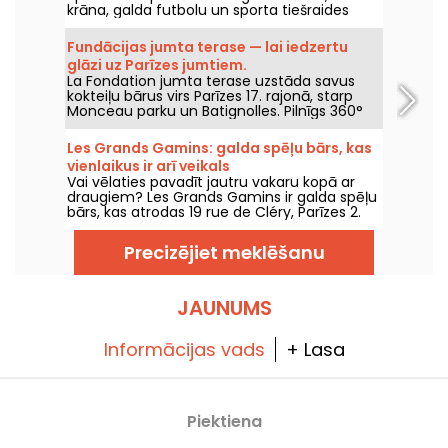
krāna, galda futbolu un sporta tiešraides
atmosfērā, kas iedvesota anglosakšu
pubiem.
Fundācijas jumta terase — lai iedzertu
glāzi uz Parīzes jumtiem.
La Fondation jumta terase uzstāda savus
kokteiļu bārus virs Parīzes 17. rajonā, starp
Monceau parku un Batignolles. Pilnīgs 360°
skats uz galvaspilsētu, tapas un īpašie
kokteiļi — ir pienācis laiks uzkāpt, uzelpot
Les Grands Gamins: galda spēļu bārs, kas
gaisu un baudīt labu noskaņu.
vienlaikus ir arī veikals
Vai vēlaties pavadīt jautru vakaru kopā ar
draugiem? Les Grands Gamins ir galda spēļu
bārs, kas atrodas 19 rue de Cléry, Parīzes 2.
rajonā, un piedāvā vairāk nekā 450 spēles,
kas piemērotas visiem vecumiem.
Precizējiet meklēšanu
Draudzīgā atmosfērā jūs varat iepazīt plašu
spēļu klāstu, baudot kokteiļus, amatnieku alu
un aperitīvu galdiņus. Regulāri tiek rīkoti arī
tematiski pasākumi. Vēlaties iegriezties?
JAUNUMS
Informācijas vads
+ Lasa
Piektiena