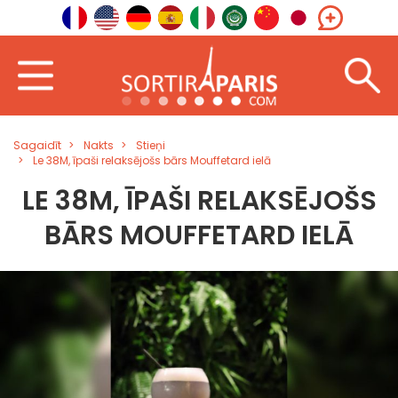
Sagaidīt
Nakts
Stieņi
Le 38M, īpaši relaksējošs bārs Mouffetard ielā
LE 38M, ĪPAŠI RELAKSĒJOŠS
BĀRS MOUFFETARD IELĀ