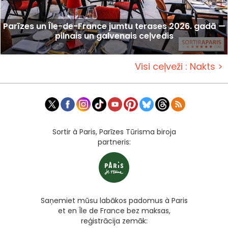
Parīzes un Île-de-France jumtu terases 2026. gadā —
pilnais un galvenais ceļvedis
Visi ceļveži : Nakts >
Sortir à Paris, Parīzes Tūrisma biroja
partneris:
Saņemiet mūsu labākos padomus à Paris
et en Île de France bez maksas,
reģistrācija zemāk: