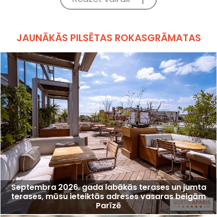
JAUNĀKĀS PILSĒTAS ROKASGRĀMATAS
Septembra 2026. gada labākās terases un jumta
terases, mūsu ieteiktās adreses vasaras beigām
Parīzē