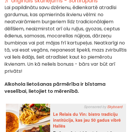
♬ oriģināls skanējums - Sortiraparis
Lai papildinātu savu dzērienu, ēdienkartē atradīsi
gardumus, kas apmierinās ikvienu vēlmi: no
neatvairāmiem burgeriem līdz tradicionālajiem
dēlīšiem, neaizmirstot arī olu ruļļus, gyozas, ceptus
ēdienus, samosas, mocarellas nūjiņas, dārzeņu
bumbiņas vai pat mājas frī kartupeļus. Neatkarīgi no
tā, vai esat vegāns, nepanesat lipekli, mazs zvirbulītis
vai liels ēdājs, šeit atradīsiet kaut ko piemērotu
ikvienam. Un kā neliels bonuss - bārs var būt arī
privāts!
Alkohola lietošanas pārmērība ir bīstama
veselībai, lietojiet to mērenībā.