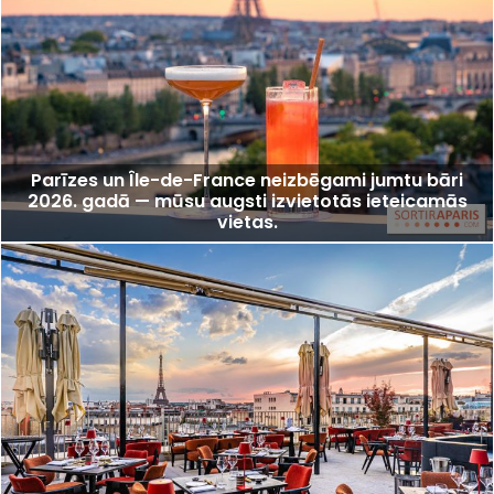
Parīzes un Île-de-France neizbēgami jumtu bāri
2026. gadā — mūsu augsti izvietotās ieteicamās
vietas.