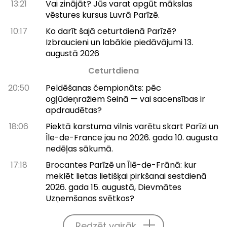
13:21
Vai zinājāt? Jūs varat apgūt mākslas
vēstures kursus Luvrā Parīzē.
10:17
Ko darīt šajā ceturtdienā Parīzē?
Izbraucieni un labākie piedāvājumi 13.
augustā 2026
Ceturtdiena
20:50
Peldēšanas čempionāts: pēc
ogļūdeņražiem Seinā — vai sacensības ir
apdraudētas?
18:06
Piektā karstuma vilnis varētu skart Parīzi un
Île-de-France jau no 2026. gada 10. augusta
nedēļas sākumā.
17:18
Brocantes Parīzē un Īlē-de-Frānā: kur
meklēt lietas lietišķai pirkšanai sestdienā
2026. gada 15. augustā, Dievmātes
Uzņemšanas svētkos?
Redzēt vairāk