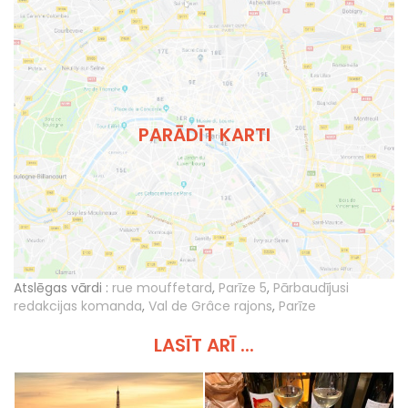
PARĀDĪT KARTI
Atslēgas vārdi :
rue mouffetard
,
Parīze 5
,
Pārbaudījusi
redakcijas komanda
,
Val de Grâce rajons
,
Parīze
LASĪT ARĪ ...