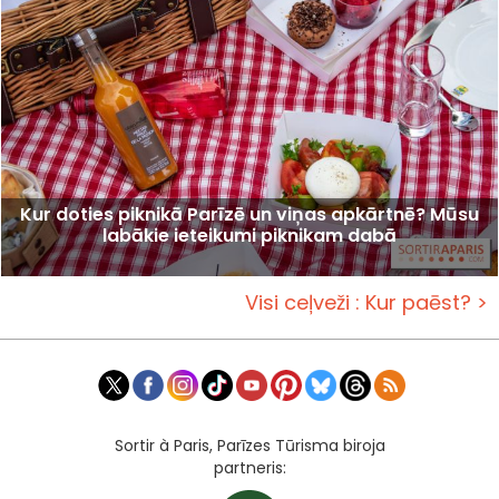
Kur doties piknikā Parīzē un viņas apkārtnē? Mūsu
labākie ieteikumi piknikam dabā
Visi ceļveži : Kur paēst? >
Sortir à Paris, Parīzes Tūrisma biroja
partneris: