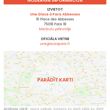
NODERĪGA INFORMĀCIJA
IZVIETOT
Une Glace à Paris Abbesses
16 Place des Abbesses
75018
Paris 18
Maršrutu plānotājs
OFICIĀLA VIETNE
uneglaceaparis.fr
PARĀDĪT KARTI
Atslēgas vārdi :
jauns veikals
,
Sorbets
,
ko darīt jūlijā
,
ko darīt