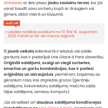
Abbesses
ar lielu plusu:
jauku saulainu terasi,
kur jūs
varat baudīt savu sorbetu kopā ar draugiem vai
ģimeni, sēžot mierā un klusumā.
LASĪT ARĪ
Labākie nedēļas pasākumi no 10. līdz 16. augustam
2026. Parīzē un Île-de-France reģionā
Šī
jaunā veikala
ēdienkartē ir iekļauti visi saldie
gardumi, kas ir padarījuši Une Glace à Paris slavenību.
Oriģināli saldējumi, svaigi un viegli sorbetes,
smaržas un garšu kombinācijas, kas ir patiesi
oriģinālas un aizraujošas
, piemēram, Esquimau au
géranium rosa, kas atgriežas grozos (ģerāniju
saldējums, kokosriekstu saldējums, matcha zaļās
tējas saldējums, zemeņu kompots).
Jūs atradīsiet arī
daudzus saldējuma konditorejas