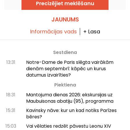
pauzi ar Vidusjūras noskaņu, no zemes līdz
Precizējiet meklēšanu
jūrai — atsvaidzinoši kokteiļi, krāsaini ēdienu
šķīvji un korāla krāsas saulriets.
JAUNUMS
Informācijas vads
+ Lasa
Sestdiena
13:31
Notre-Dame de Paris slēgta vairākām
dienām septembrī: kāpēc un kurus
datumus izvairīties?
Piektiena
18:31
Mantojuma dienas 2026: ekskursijas uz
Maubuisonas abatiju (95), programma
15:31
Kavinsky nāve: kur un kad notiks Parīzes
bēres?
15:03
Vai vēlaties redzēt pāvestu Leonu XIV