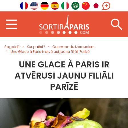
Sagaidīt
Kur paēst?
Gourmandu izbraucieni
Une Glace à Paris ir atvērusi jaunu filiāli Parīzē
UNE GLACE À PARIS IR
ATVĒRUSI JAUNU FILIĀLI
PARĪZĒ