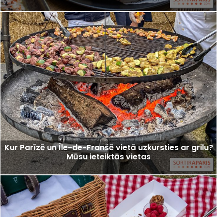
Kur Parīzē un Île-de-Franšē vietā uzkursties ar grilu?
Mūsu ieteiktās vietas