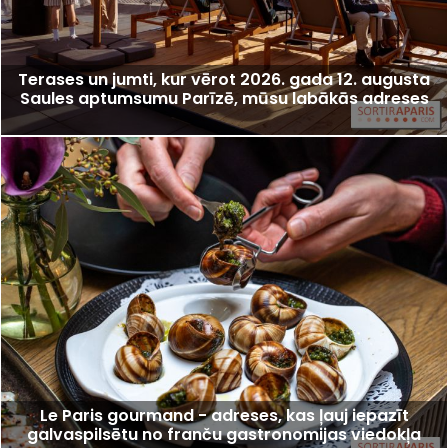
Terases un jumti, kur vērot 2026. gada 12. augusta
Saules aptumsumu Parīzē, mūsu labākās adreses
Le Paris gourmand - adreses, kas ļauj iepazīt
galvaspilsētu no franču gastronomijas viedokļa