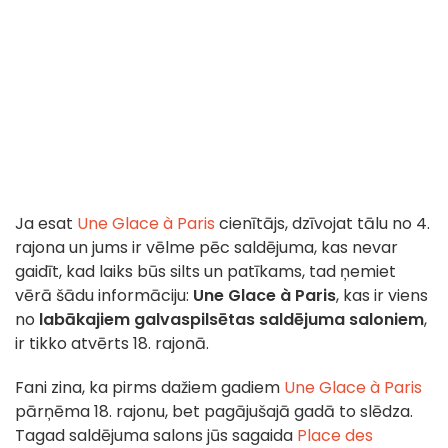
Ja esat
Une Glace à Paris
cienītājs, dzīvojat tālu no 4.
rajona un jums ir vēlme pēc saldējuma, kas nevar
gaidīt, kad laiks būs silts un patīkams, tad ņemiet
vērā šādu informāciju:
Une Glace à Paris
, kas ir viens
no
labākajiem galvaspilsētas saldējuma saloniem
,
ir tikko atvērts 18. rajonā.
Fani zina, ka pirms dažiem gadiem
Une Glace à Paris
pārņēma 18. rajonu, bet pagājušajā gadā to slēdza.
Tagad saldējuma salons jūs sagaida
Place des