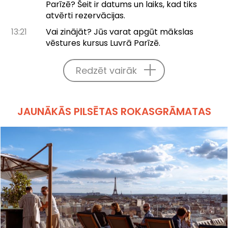
Parīzē? Šeit ir datums un laiks, kad tiks
atvērti rezervācijas.
13:21
Vai zinājāt? Jūs varat apgūt mākslas
vēstures kursus Luvrā Parīzē.
Redzēt vairāk
JAUNĀKĀS PILSĒTAS ROKASGRĀMATAS