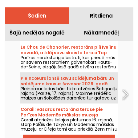
Šodien
Rītdiena
Šajā nedēļas nogalē
Nākamnedēļ
Le Chou de Chanorier, restorāns pilī Ivelīnu
novadā, atklāj savu skaisto terasi Top
Parīzes neraksturīgie bistroti, kas priecē mūs
sarakstā.
ar saviem restorāniem galvenokārt Hauts-
de-Seine, aizgājušajā gadā atvēra restorānu
arī Yvelīnēs! Un ne kur nu kurš – tas atrodas
Chanorier pilī Croissy-Sur-Seine, kur tagad
Pleincœurs lansē savu saldējuma bāru un
var ļauties garšu baudēm. Un pārsteigums –
saldējuma kausus šovasar 2026. gadā.
te var iepazīt ēdienkarti, kuras paraksts
Pleincœur ledus bārs tikko atvēries Batignolļu
pieder Charlie Anne, Top Chef 2025 finālistei.
rajonā (Parīze, 17. rajons). Maxime Frédéric
Mēs izmēģinājām Chanorier bistro Chou,
maizes un šokolādes darbnīca tur gatavo uz
kura ēdienkarte ir īsa, taču izteikti gardēdīga,
vietas minūtes saldējumus un rokām
un pat milzīga terase zaļā parka vidū, kur
darinātas saldējuma kausus, kurus būs
ziemā tiek pasniegtas raclette, bet vasarā –
Corail: vasaras restorāna terase pie
iespējams izbaudīt šovasar 2026. gadā.
grils.
Parīzes Modernās mākslas muzeja
Corail atgriežas lielajos platumos 16. rajonā,
priekšdaļas – atsauksmes un foto
starp Palais de Tokyo un Modernās mākslas
muzeju, ar Eifeļa torni acu priekšā. Zem milzu
saulessargiem bijušais Forest atklāj vasaras