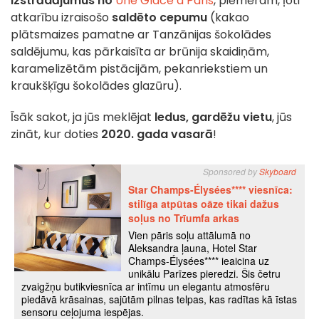
izstrādājumus no
Une Glace à Paris
, piemēram, ļoti
atkarību izraisošo
saldēto cepumu
(kakao
plātsmaizes pamatne ar Tanzānijas šokolādes
saldējumu, kas pārkaisīta ar brūnija skaidiņām,
karamelizētām pistācijām, pekanriekstiem un
kraukšķīgu šokolādes glazūru).
Īsāk sakot, ja jūs meklējat
ledus, gardēžu vietu
, jūs
zināt, kur doties
2020. gada vasarā
!