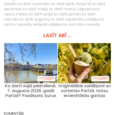
oktobrī
,
ko darīt novembrī
,
ko darīt aprīlī
,
Parīze 18
,
ko darīt
decembrī
,
ko darīt maijā
,
ko darīt martā
,
Clignancourt
rajons
,
Parīze
,
ko darīt jūnijā
,
ko darīt janvārī
,
ko darīt
februārī
,
ko darīt augustā
,
ko darīt septembrī
,
saldējuma
salonu ceļvedis
,
Netipiski saldējuma aromātu ceļvedis
LASĪT ARĪ ...
Ko darīt šajā piektdienā,
Oriģinālākie saldējumi un
L
7. augusta 2026. gadā
sorbetes Parīzē, mūsu
Parīzē? Pasākumi, kurus
iecienītākās garšas
noteikti nevajadzētu
palaist garām
L
KOMENTĀRI