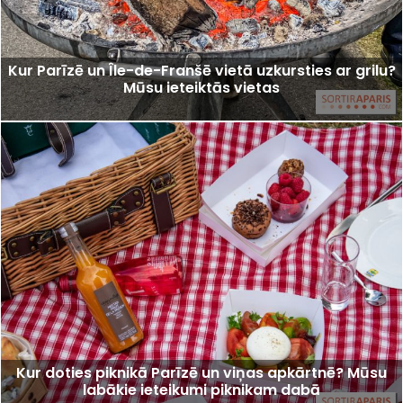
Kur Parīzē un Île-de-Franšē vietā uzkursties ar grilu?
Mūsu ieteiktās vietas
Kur doties piknikā Parīzē un viņas apkārtnē? Mūsu
labākie ieteikumi piknikam dabā