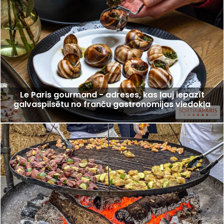
Le Paris gourmand - adreses, kas ļauj iepazīt
galvaspilsētu no franču gastronomijas viedokļa