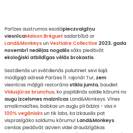
Parīzes austrumos esošā
pieczvaigžņu
viesnīca
Maison Bréguet
sadarbībā ar
Land&Monkeys
un
Vestiaire Collective
2023. gada
novembrī nedēļas nogalēs
sāks piedāvāt
ekoloģiski atbildīgas vēlās brokastis
.
Sestdienās un svētdienās palutiniet sevi šajā
modīgajā adresē Parīzes 11. rajonā! Tur,
zem
viesnīcas mājīgā restorāna
stikla jumta
, baudiet
Vidusjūras brunchus
, ko papildinās saldie kārumi no
augu izcelsmes maiznīcas
Land&Monkeys. Vīnes
smalkmaizītes, babkas un augļu pīrādziņi - viss ir
100% vegānisks
un tik labs, ka izkausēs pat
visprasīgāko saldumu kārumu!
Land&Monkeys
cenšas piedāvāt aizvien videi draudzīgākas