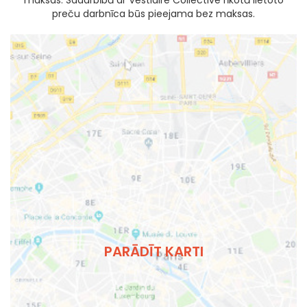
maksas. Sadarbībā ar Vestiaire Collective rīkotā lietoto
preču darbnīca būs pieejama bez maksas.
PARĀDĪT KARTI