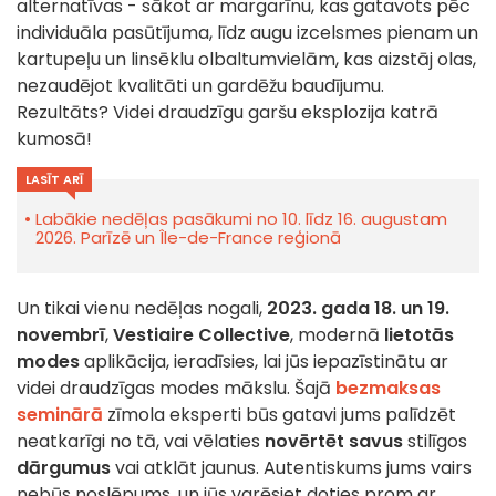
alternatīvas - sākot ar margarīnu, kas gatavots pēc
individuāla pasūtījuma, līdz augu izcelsmes pienam un
kartupeļu un linsēklu olbaltumvielām, kas aizstāj olas,
nezaudējot kvalitāti un gardēžu baudījumu.
Rezultāts? Videi draudzīgu garšu eksplozija katrā
kumosā!
LASĪT ARĪ
Labākie nedēļas pasākumi no 10. līdz 16. augustam
2026. Parīzē un Île-de-France reģionā
Un tikai vienu nedēļas nogali,
2023. gada 18. un 19.
novembrī
,
Vestiaire Collective
, modernā
lietotās
modes
aplikācija, ieradīsies, lai jūs iepazīstinātu ar
videi draudzīgas modes mākslu. Šajā
bezmaksas
seminārā
zīmola eksperti būs gatavi jums palīdzēt
neatkarīgi no tā, vai vēlaties
novērtēt savus
stilīgos
dārgumus
vai atklāt jaunus. Autentiskums jums vairs
nebūs noslēpums, un jūs varēsiet doties prom ar