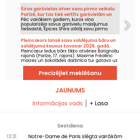
arī Yvelīnēs! Un ne kur nu kurš – tas atrodas
Chanorier pilī Croissy-Sur-Seine, kur tagad
Širas garšvielas atver savu pirmo veikalu
var ļauties garšu baudēm. Un pārsteigums –
Parīzē, kur tas tiek veltīts garšvielām un
te var iepazīt ēdienkarti, kuras paraksts
Pēc vairākiem gadiem, kuros viņa
Vidusjūras virtuvei.
pieder Charlie Anne, Top Chef 2025 finālistei.
popularizēja savus garšvielu maisījumus
Mēs izmēģinājām Chanorier bistro Chou,
tiešsaistē, Épices Shira atklāj savu pirmo
kura ēdienkarte ir īsa, taču izteikti gardēdīga,
fizisko veikalu Parīzē. No 2026. gada
un pat milzīga terase zaļā parka vidū, kur
septembra zīmols ieņems Market Saint-
ziemā tiek pasniegtas raclette, bet vasarā –
Pleincœurs lansē savu saldējuma bāru un
Martin, 10. rajonā, ar veikalu, līdzņemamiem
grils.
saldējuma kausus šovasar 2026. gadā.
Vidusjūras virtuves ēdieniem un plašu
Pleincœur ledus bārs tikko atvēries Batignolļu
delikatesu sortimentu no visas pasaules.
rajonā (Parīze, 17. rajons). Maxime Frédéric
maizes un šokolādes darbnīca tur gatavo uz
vietas minūtes saldējumus un rokām
darinātas saldējuma kausus, kurus būs
Precizējiet meklēšanu
iespējams izbaudīt šovasar 2026. gadā.
JAUNUMS
Informācijas vads
+ Lasa
Sestdiena
13:31
Notre-Dame de Paris slēgta vairākām