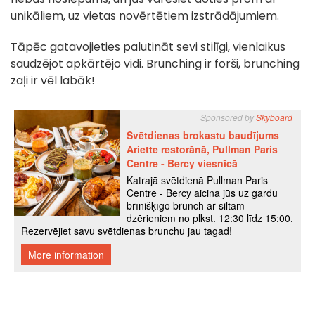
unikāliem, uz vietas novērtētiem izstrādājumiem.
Tāpēc gatavojieties palutināt sevi stilīgi, vienlaikus
saudzējot apkārtējo vidi. Brunching ir forši, brunching
zaļi ir vēl labāk!