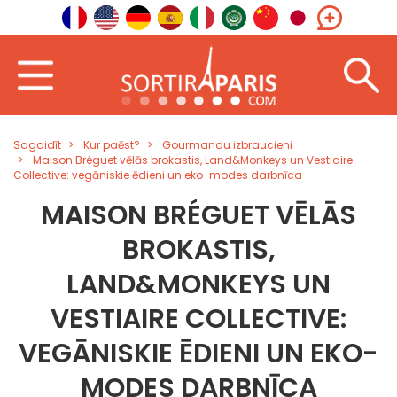
Sagaidīt
Kur paēst?
Gourmandu izbraucieni
Maison Bréguet vēlās brokastis, Land&Monkeys un Vestiaire
Collective: vegāniskie ēdieni un eko-modes darbnīca
MAISON BRÉGUET VĒLĀS
BROKASTIS,
LAND&MONKEYS UN
VESTIAIRE COLLECTIVE:
VEGĀNISKIE ĒDIENI UN EKO-
MODES DARBNĪCA