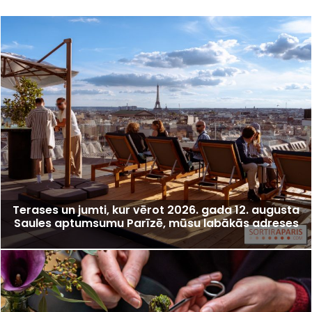
Terases un jumti, kur vērot 2026. gada 12. augusta
Saules aptumsumu Parīzē, mūsu labākās adreses