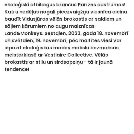
ekoloģiski atbildīgus brančus Parīzes austrumos!
Katru nedēļas nogali pieczvaigžņu viesnīca aicina
baudīt Vidusjūras vēlās brokastis ar saldiem un
sāļiem kārumiem no augu maiznīcas
Land&Monkeys. Sestdien, 2023. gada 18. novembrī
un svētdien, 19. novembrī, pēc maltītes viesi var
iepazīt ekoloģiskās modes mākslu bezmaksas
meistarklasē ar Vestiaire Collective. Vēlās
brokastis ar stilu un sirdsapziņu - tā ir jaunā
tendence!