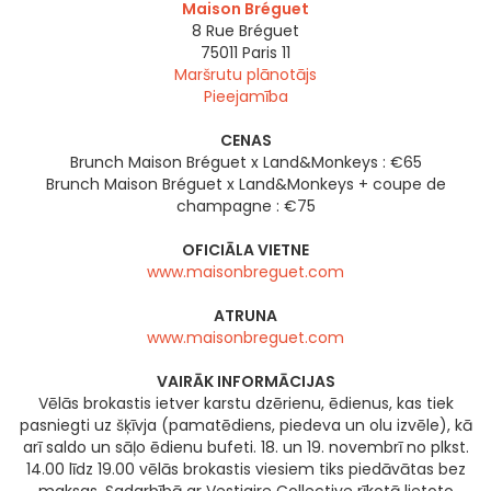
Maison Bréguet
8 Rue Bréguet
75011
Paris 11
Maršrutu plānotājs
Pieejamība
CENAS
Brunch Maison Bréguet x Land&Monkeys : €65
Brunch Maison Bréguet x Land&Monkeys + coupe de
champagne : €75
OFICIĀLA VIETNE
www.maisonbreguet.com
ATRUNA
www.maisonbreguet.com
VAIRĀK INFORMĀCIJAS
Vēlās brokastis ietver karstu dzērienu, ēdienus, kas tiek
pasniegti uz šķīvja (pamatēdiens, piedeva un olu izvēle), kā
arī saldo un sāļo ēdienu bufeti. 18. un 19. novembrī no plkst.
14.00 līdz 19.00 vēlās brokastis viesiem tiks piedāvātas bez