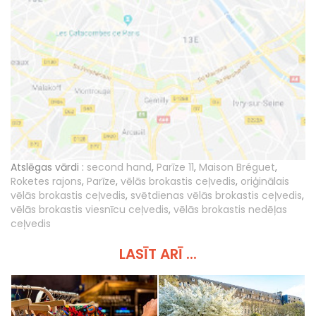
Atslēgas vārdi :
second hand
,
Parīze 11
,
Maison Bréguet
,
Roketes rajons
,
Parīze
,
vēlās brokastis ceļvedis
,
oriģinālais
vēlās brokastis ceļvedis
,
svētdienas vēlās brokastis ceļvedis
,
vēlās brokastis viesnīcu ceļvedis
,
vēlās brokastis nedēļas
ceļvedis
LASĪT ARĪ ...