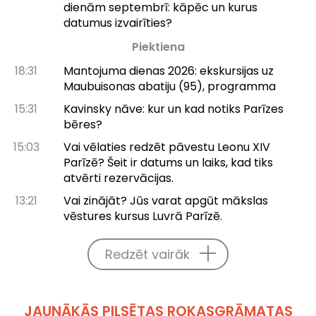
dienām septembrī: kāpēc un kurus
datumus izvairīties?
Piektiena
18:31
Mantojuma dienas 2026: ekskursijas uz
Maubuisonas abatiju (95), programma
15:31
Kavinsky nāve: kur un kad notiks Parīzes
bēres?
15:03
Vai vēlaties redzēt pāvestu Leonu XIV
Parīzē? Šeit ir datums un laiks, kad tiks
atvērti rezervācijas.
13:21
Vai zinājāt? Jūs varat apgūt mākslas
vēstures kursus Luvrā Parīzē.
Redzēt vairāk
JAUNĀKĀS PILSĒTAS ROKASGRĀMATAS