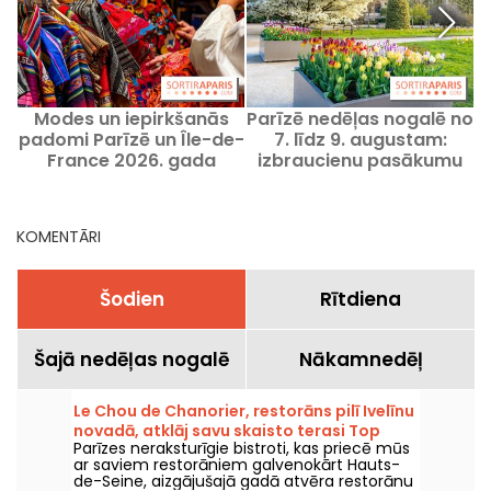
Modes un iepirkšanās
Parīzē nedēļas nogalē no
padomi Parīzē un Île-de-
7. līdz 9. augustam:
k
France 2026. gada
izbraucienu pasākumu
P
augustā
programma, kuru
nevajadzētu palaist
garām
KOMENTĀRI
Šodien
Rītdiena
Šajā nedēļas nogalē
Nākamnedēļ
Le Chou de Chanorier, restorāns pilī Ivelīnu
novadā, atklāj savu skaisto terasi Top
Parīzes neraksturīgie bistroti, kas priecē mūs
sarakstā.
ar saviem restorāniem galvenokārt Hauts-
de-Seine, aizgājušajā gadā atvēra restorānu