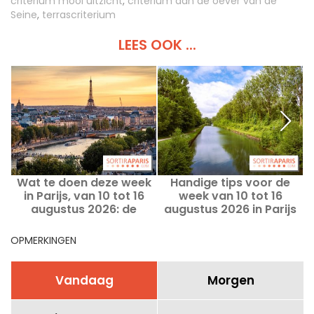
criterium mooi uitzicht
,
criterium aan de oever van de
Seine
,
terrascriterium
LEES OOK ...
Wat te doen deze week
Handige tips voor de
in Parijs, van 10 tot 16
week van 10 tot 16
a
augustus 2026: de
augustus 2026 in Parijs
j
onmisbare uitjes
en Île-de-France
OPMERKINGEN
Vandaag
Morgen