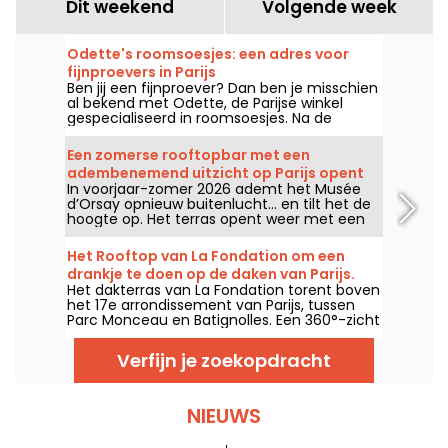
Dit weekend
Volgende week
Odette's roomsoesjes: een adres voor
fijnproevers in Parijs
Ben jij een fijnproever? Dan ben je misschien
al bekend met Odette, de Parijse winkel
gespecialiseerd in roomsoesjes. Na de
opening van haar eerste winkel in januari
2013 in het 5e arrondissement, heeft Odette
Een zomerse rooftopbar met een
nu een tweede locatie geopend in het hart
adembenemend uitzicht op Parijs opent
van de wijk Montorgueil.
In voorjaar-zomer 2026 ademt het Musée
opnieuw bovenop een iconisch museum -
d’Orsay opnieuw buitenlucht… en tilt het de
foto's
hoogte op. Het terras opent weer met een
breed panoramisch uitzicht op Parijs, een
arty-chic sfeer en een bar geïnspireerd op
Het Rooftop van La Fondation om een
Art Nouveau. Een discrete rooftop, maar
drankje te doen op de daken van Parijs.
daar blijft het niet lang bij.
Het dakterras van La Fondation torent boven
het 17e arrondissement van Parijs, tussen
Parc Monceau en Batignolles. Een 360°-zicht
op de hoofdstad, tapas en signature
cocktails; het is tijd om naar boven te gaan,
Verfijn je zoekopdracht
wat frisse lucht te happen en volop van het
moment te genieten.
NIEUWS