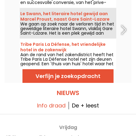
en succesvolle conversie, van het prive-
paleis van Prins Roland Bonaparte naar een
hotel geklasseerd als Historisch Monument
Le Swann, het literaire hotel gewijd aan
en voornaam paleis.
Marcel Proust, naast Gare Saint-Lazare
We gaan op zoek naar de verloren tijd in het
geweldige literaire hotel Swann, vlakbij Gare
Saint-Lazare. Het is een plek gewijd aan
Marcel Proust, het eerste literaire hotel van
het merk!
Tribe Paris La Défense, het vriendelijke
hotel in de zakenwijk
Aan de rand van het zakendistrict heeft het
Tribe Paris La Défense hotel net zijn deuren
geopend. Een 'thuis van huis' hotel waar het
goed toeven is.
Verfijn je zoekopdracht
NIEUWS
Info draad
De + leest
Vrijdag