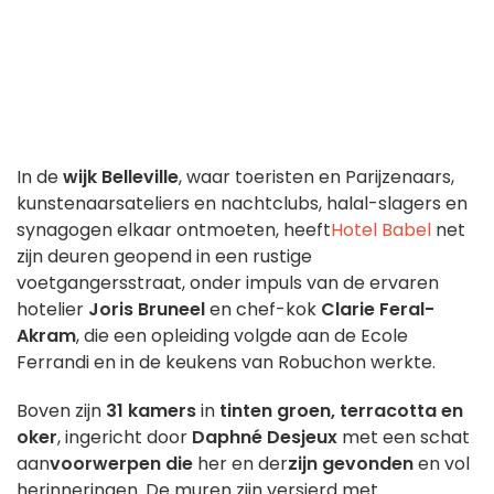
In de
wijk Belleville
, waar toeristen en Parijzenaars,
kunstenaarsateliers en nachtclubs, halal-slagers en
synagogen elkaar ontmoeten, heeft
Hotel Babel
net
zijn deuren geopend in een rustige
voetgangersstraat, onder impuls van de ervaren
hotelier
Joris Bruneel
en chef-kok
Clarie Feral-
Akram
, die een opleiding volgde aan de Ecole
Ferrandi en in de keukens van Robuchon werkte.
Boven zijn
31 kamers
in
tinten groen, terracotta en
oker
, ingericht door
Daphné Desjeux
met een schat
aan
voorwerpen die
her en der
zijn gevonden
en vol
herinneringen. De muren zijn versierd met