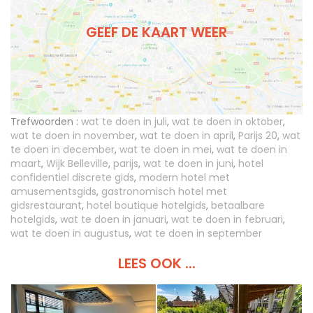
GEEF DE KAART WEER
Trefwoorden :
wat te doen in juli
,
wat te doen in oktober
,
wat te doen in november
,
wat te doen in april
,
Parijs 20
,
wat
te doen in december
,
wat te doen in mei
,
wat te doen in
maart
,
Wijk Belleville
,
parijs
,
wat te doen in juni
,
hotel
confidentiel discrete gids
,
modern hotel met
amusementsgids
,
gastronomisch hotel met
gidsrestaurant
,
hotel boutique hotelgids
,
betaalbare
hotelgids
,
wat te doen in januari
,
wat te doen in februari
,
wat te doen in augustus
,
wat te doen in september
LEES OOK ...