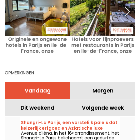
Originele en ongewone
Hotels voor fijnproevers
hotels in Parijs en Ile-de-
met restaurants in Parijs
France, onze
en Ile-de-France, onze
topadressen
topadressen
OPMERKINGEN
Vandaag
Morgen
Dit weekend
Volgende week
Shangri-La Parijs, een vorstelijk paleis dat
keizerlijk erfgoed en Aziatische luxe
Avenue d'Iéna, in het 16ᵉ arrondissement, het
combineert op de Avenue d'Iéna
Shangri-La Parijs belichaamt een gedurfde