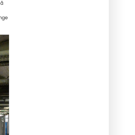
 å
enge