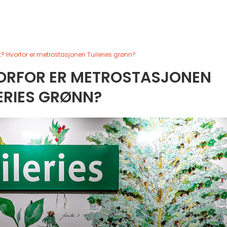
t? Hvorfor er metrostasjonen Tuileries grønn?
VORFOR ER METROSTASJONEN
ERIES GRØNN?