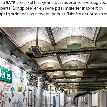
 fra
RATP
som skal forskjønne passasjerenes hverdag ved
haberts "Échappée" er en serie på
11 malerier
inspirert av
pelig stringens og tilbyr en poetisk flukt fra det ofte str