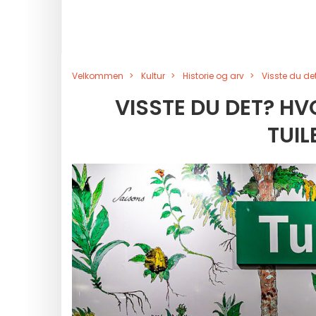
Velkommen
Kultur
Historie og arv
Visste du de
VISSTE DU DET? H
TUIL