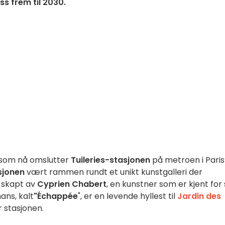
ss frem til 2030.
 som nå omslutter
Tuileries-stasjonen
på metroen i Paris
asjonen
vært rammen rundt et unikt kunstgalleri der
 skapt av
Cyprien Chabert
, en kunstner som er kjent for 
ans, kalt
"Échappée
", er en levende hyllest til
Jardin des
r stasjonen.