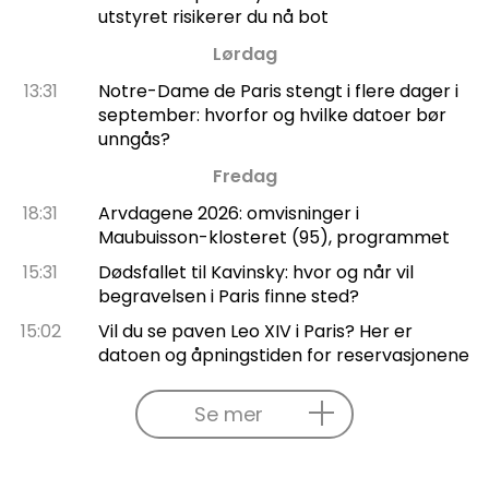
utstyret risikerer du nå bot
Lørdag
13:31
Notre-Dame de Paris stengt i flere dager i
september: hvorfor og hvilke datoer bør
unngås?
Fredag
18:31
Arvdagene 2026: omvisninger i
Maubuisson-klosteret (95), programmet
15:31
Dødsfallet til Kavinsky: hvor og når vil
begravelsen i Paris finne sted?
15:02
Vil du se paven Leo XIV i Paris? Her er
datoen og åpningstiden for reservasjonene
Se mer