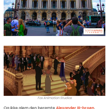
Fox Animation Studios
Og ikke glem den berømte
Alexander III-broen
,