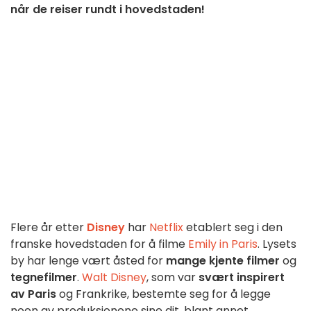
når de reiser rundt i hovedstaden!
Flere år etter
Disney
har
Netflix
etablert seg i den
franske hovedstaden for å filme
Emily in Paris
. Lysets
by har lenge vært åsted for
mange kjente filmer
og
tegnefilmer
.
Walt Disney
, som var
svært inspirert
av Paris
og Frankrike, bestemte seg for å legge
noen av produksjonene sine dit, blant annet