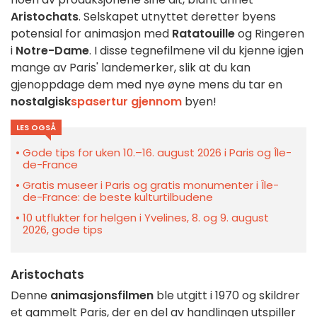
Aristochats
. Selskapet utnyttet deretter byens
potensial for animasjon med
Ratatouille
og Ringeren
i
Notre-Dame
. I disse tegnefilmene vil du kjenne igjen
mange av Paris' landemerker, slik at du kan
gjenoppdage dem med nye øyne mens du tar en
nostalgisk
spasertur gjennom
byen!
LES OGSÅ
Gode tips for uken 10.–16. august 2026 i Paris og Île-
de-France
Gratis museer i Paris og gratis monumenter i Île-
de-France: de beste kulturtilbudene
10 utflukter for helgen i Yvelines, 8. og 9. august
2026, gode tips
Aristochats
Denne
animasjonsfilmen
ble utgitt i 1970 og skildrer
et gammelt Paris, der en del av handlingen utspiller