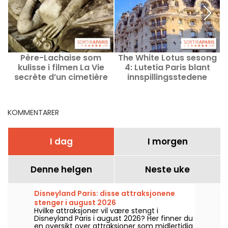
Père-Lachaise som
The White Lotus sesong
kulisse i filmen La Vie
4: Lutetia Paris blant
r
secrète d’un cimetière
innspillingsstedene
KOMMENTARER
I dag
I morgen
Denne helgen
Neste uke
Disneyland Paris: disse attraksjonene
stenger i august 2026
Hvilke attraksjoner vil være stengt i
Disneyland Paris i august 2026? Her finner du
en oversikt over attraksjoner som midlertidig