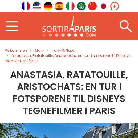
Velkommen
Moro
Turer & Natur
Anastasia, Ratatouille, Aristochats: en tur i fotsporene til Disneys
tegnefilmer i Paris
ANASTASIA, RATATOUILLE,
ARISTOCHATS: EN TUR I
FOTSPORENE TIL DISNEYS
TEGNEFILMER I PARIS