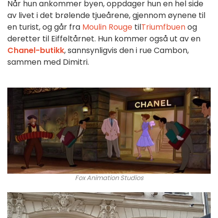
Når hun ankommer byen, oppdager hun en hel side
av livet i det brølende tjueårene, gjennom øynene til
en turist, og går fra
Moulin Rouge
til
Triumfbuen
og
deretter til Eiffeltårnet. Hun kommer også ut av en
Chanel-butikk
, sannsynligvis den i rue Cambon,
sammen med Dimitri.
Fox Animation Studios