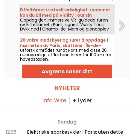
ikke er tilgjengelige på grunn av vedlikehold
eller oppussing, slik at du kan planlegge
Eiffeltårnet i virtuell virkelighet: i sommer
besøket i Disney-parken.
kan du bli med på Viality Tour sin
Oppdag den immersive VR-guidede turen
historiske guidede tur.
av Eiffeltårnet i Paris, signert Viality Tour.
Dykk ned i Champ-de-Mars og gjenopplev
byggingen og åpningen av Dame de Fer i
1889. En ny versjon som er mer tro mot
26 vakre landsbyer og turer å oppdage i
virkeligheten enn noen gang, ble lansert 31.
nærheten av Paris, skattene i Île-de-
mars 2026. I den anledning har vi en
Utforsk området rundt Paris med disse 26
France
rabattkode til deg! Og for å møte varmen
uunnværlige utfluktene innenfor 100 km fra
holder alle turene deres seg i skyggen.
hovedstaden.
Avgrens søket ditt
NYHETER
Info Wire
+ Lyder
Søndag
12:36
Elektriske sparkesykler i Paris: uten dette