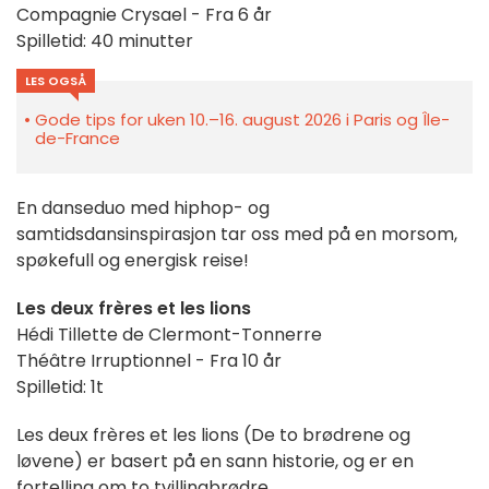
Compagnie Crysael - Fra 6 år
Spilletid: 40 minutter
LES OGSÅ
Gode tips for uken 10.–16. august 2026 i Paris og Île-
de-France
En danseduo med hiphop- og
samtidsdansinspirasjon tar oss med på en morsom,
spøkefull og energisk reise!
Les deux frères et les lions
Hédi Tillette de Clermont-Tonnerre
Théâtre Irruptionnel - Fra 10 år
Spilletid: 1t
Les deux frères et les lions (De to brødrene og
løvene) er basert på en sann historie, og er en
fortelling om to tvillingbrødre