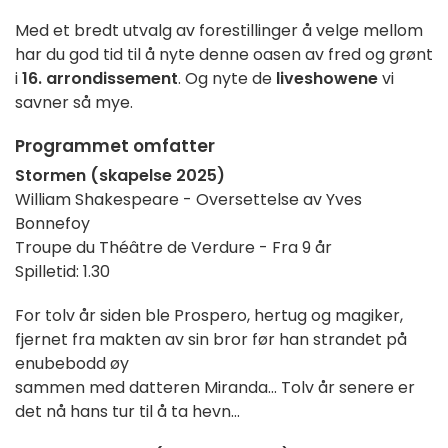
Med et bredt utvalg av forestillinger å velge mellom
har du god tid til å nyte denne oasen av fred og grønt
i
16. arrondissement
. Og nyte de
liveshowene
vi
savner så mye.
Programmet omfatter
Stormen (skapelse 2025)
William Shakespeare - Oversettelse av Yves
Bonnefoy
Troupe du Théâtre de Verdure - Fra 9 år
Spilletid: 1.30
For tolv år siden ble Prospero, hertug og magiker,
fjernet fra makten av sin bror før han strandet på
en
ubebodd øy
sammen med datteren Miranda... Tolv år senere er
det nå hans tur til å ta hevn...