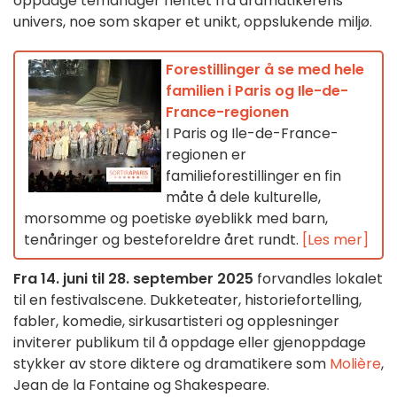
oppdage temahager hentet fra dramatikerens
univers, noe som skaper et unikt, oppslukende miljø.
Forestillinger å se med hele
familien i Paris og Ile-de-
France-regionen
I Paris og Ile-de-France-
regionen er
familieforestillinger en fin
måte å dele kulturelle,
morsomme og poetiske øyeblikk med barn,
tenåringer og besteforeldre året rundt.
[Les mer]
Fra 14. juni til 28. september 2025
forvandles lokalet
til en festivalscene. Dukketeater, historiefortelling,
fabler, komedie, sirkusartisteri og opplesninger
inviterer publikum til å oppdage eller gjenoppdage
stykker av store diktere og dramatikere som
Molière
,
Jean de la Fontaine og Shakespeare.