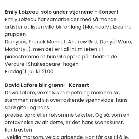
Emily Loizeau, solo under stjernene - Konsert
Emily Loizeau har samarbeidet med så mange
artister at listen ville bli for lang (Mathias Malzieu fra
gruppen
Dionysos, Franck Monnet, Andrew Bird, Danyèl Waro,
Moriarty...), men det er i all intimiteten til
pianostemme at hun vil opptre på Théâtre de
Verdure i Shakespeare-hagen.
Fredag 11. juli kl. 21.00
David Lafore blir grønn!
-
Konsert
David Lafore, vekselvis rampete og melankolsk,
stemmen med sin overraskende spennvidde, hans
sprø gitar og hans
presise, sprø eller følsomme tekster. Og så, som en
omfavnelse av alt dette, er det hans scenekunst,
kontrasten
, veldig morsom, veldig gripende. Han får oss til å le,