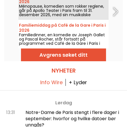
2026
Ménopause, komedien som rokker reglene,
går på Apollo Teater i Paris fram til 31.
desember 2026, med sin musikalske
forestilling om overgangsalderen.
Familiemiddag på Café de la Gare i Paris i
2026
Familiedinner, en komedie av Joseph Gallet
og Pascal Rocher, står fortsatt på
programmet ved Café de la Gare i Paris i
2026.En familiesammenkomst under press
rundt Alexanders 30-årsdag.
Avgrens søket ditt
NYHETER
Info Wire
+ Lyder
Lørdag
13:31
Notre-Dame de Paris stengt i flere dager i
september: hvorfor og hvilke datoer bør
unngås?