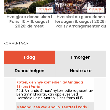
Hva gjøre denne uken i
Hva skal du gjøre denne
Paris, 10.–16. august
lørdagen 8. august 2026 i
2026: de mest
Paris? Arrangementer du
F
spennende utfluktene
ikke bør gå glipp av
KOMMENTARER
I dag
I morgen
Denne helgen
Neste uke
Røten, den nye komedien av Amanda
Sthers i Paris
Rôti, Amanda Sthers' nykomedie regissert av
Benjamin Elharrar, kan oppleves ved
Comédie Saint-Martin i Paris fram til 15.
oktober 2026.
Menopausen ved Apollo-teatret i Paris i