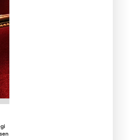
egi
lsen