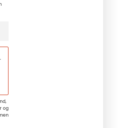
m
-
nd,
r og
mmen