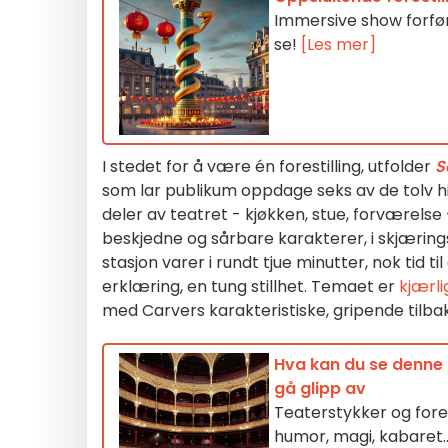
Immersive show forfør
se!
[Les mer]
I stedet for å være én forestilling, utfolder
S
som lar publikum oppdage seks av de tolv his
deler av teatret - kjøkken, stue, forværelse -
beskjedne og sårbare karakterer, i skjærin
stasjon varer i rundt tjue minutter, nok tid t
erklæring, en tung stillhet. Temaet er
kjærli
med Carvers karakteristiske, gripende tilb
Hva kan du se denne u
gå glipp av
Teaterstykker og fores
humor, magi, kabaret..