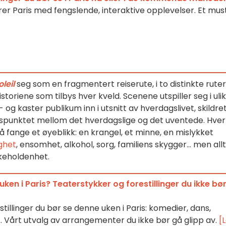
er Paris med fengslende, interaktive opplevelser. Et mus
oleil
seg som en fragmentert reiserute, i to distinkte ruter
toriene som tilbys hver kveld. Scenene utspiller seg i uli
 og kaster publikum inn i utsnitt av hverdagslivet, skildre
gspunktet mellom det hverdagslige og det uventede. Hver
il å fange et øyeblikk: en krangel, et minne, en mislykket
ghet
, ensomhet, alkohol, sorg, familiens skygger... men allt
akeholdenhet.
ken i Paris? Teaterstykker og forestillinger du ikke bø
tillinger du bør se denne uken i Paris: komedier, dans,
. Vårt utvalg av arrangementer du ikke bør gå glipp av.
[