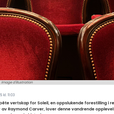
Image d'illustration
 kl. 11:03
mpête vertskap for Soleil, en oppslukende forestilling i r
ller av Raymond Carver, lover denne vandrende oppleve