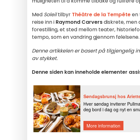
muligheten til å komme tilbake og fullføre 
Med
Soleil
tilbyr
Théâtre de la Tempête
en 
reise inn i
Raymond Carvers
diskrete, men 
forestilling, et sted mellom teater, histori
tempo, som en vandring gjennom følelsene.
Denne artikkelen er basert på tilgjengelig i
av stykket.
Denne siden kan inneholde elementer assis