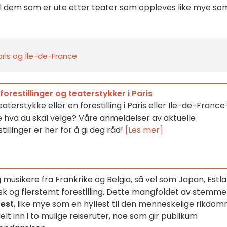
 til dem som er ute etter teater som oppleves like mye so
Paris og Île-de-France
orestillinger og teaterstykker i Paris
teaterstykke eller en forestilling i Paris eller Ile-de-France
e hva du skal velge? Våre anmeldelser av aktuelle
illinger er her for å gi deg råd!
[Les mer]
g musikere fra Frankrike og Belgia, så vel som Japan, Estla
isk og flerstemt forestilling. Dette mangfoldet av stemme
fest
, like mye som en hyllest til den menneskelige rikdo
delt inn i to mulige reiseruter, noe som gir publikum