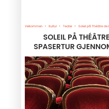
Velkommen
Kultur
Teater
Soleil på Théâtre d
SOLEIL PÅ THÉÂTRE
SPASERTUR GJENNO