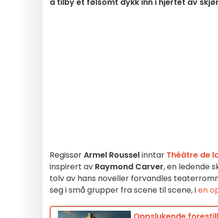
å tilby et følsomt dykk inn i hjertet av skjø
Regissør
Armel Roussel
inntar
Théâtre de l
inspirert av
Raymond Carver
, en ledende s
tolv av hans noveller forvandles teaterrommet
seg i små grupper fra scene til scene, i
en o
Oppslukende forestil