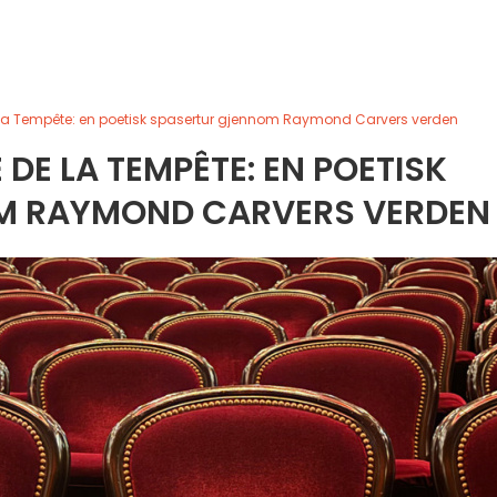
e la Tempête: en poetisk spasertur gjennom Raymond Carvers verden
 DE LA TEMPÊTE: EN POETISK
M RAYMOND CARVERS VERDEN