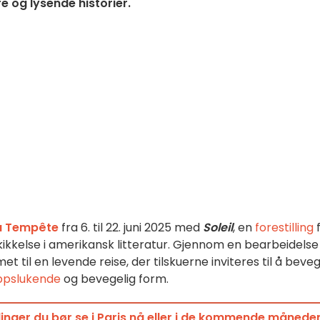
re og lysende historier.
a Tempête
fra 6. til 22. juni 2025 med
Soleil
, en
forestilling
f
kikkelse i amerikansk litteratur. Gjennom en bearbeidelse
 til en levende reise, der tilskuerne inviteres til å beve
ppslukende
og bevegelig form.
linger du bør se i Paris nå eller i de kommende månede