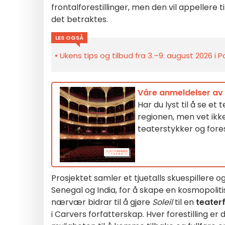
frontalforestillinger, men den vil appellere
det betraktes.
LES OGSÅ
Ukens tips og tilbud fra 3.–9. august 2026 i 
Våre anmeldelser av f
Har du lyst til å se et 
regionen, men vet ikk
teaterstykker og forest
Prosjektet samler et tjuetalls skuespillere o
Senegal og India, for å skape en kosmopolit
nærvær bidrar til å gjøre
Soleil
til en
teater
i Carvers forfatterskap. Hver forestilling er 