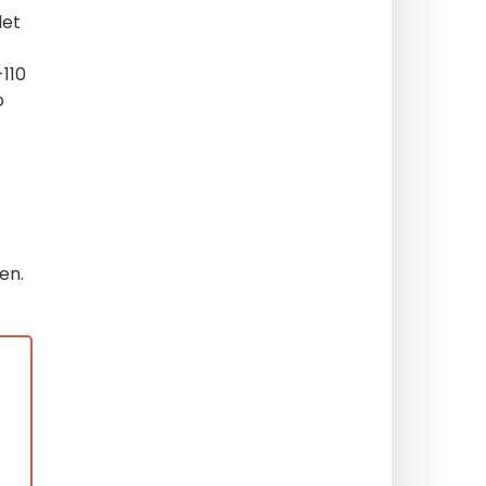
let
-110
o
en.