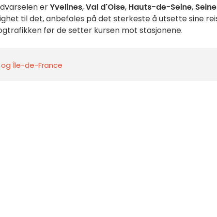
dvarselen er
Yvelines
,
Val d'Oise
,
Hauts-de-Seine
,
Seine
ghet til det, anbefales på det sterkeste å utsette sine rei
ogtrafikken før de setter kursen mot stasjonene.
s og Île-de-France