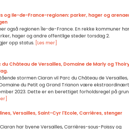
is og Ile-de-France-regionen: parker, hager og arenae
gen
r også regionen Île-de-France. En rekke kommuner ha
rker, hager og andre offentlige steder torsdag 2.
gjør opp status.
[Les mer]
 du Château de Versailles, Domaine de Marly og Thoir
dag.
tående stormen Ciaran vil Parc du Château de Versailles,
Domaine du Petit og Grand Trianon være ekstraordinær
ember 2023. Dette er en berettiget forholdsregel på gru
er]
nes, Versailles, Saint-Cyr l'Ecole, Carrières, stenger
Ciaran har byene Versailles, Carrières-sous-Poissy og