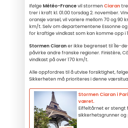
Ifølge
Météo-France
vil stormen
Ciaran
tr
trer i kraft kl. 01.00 torsdag 2. november.
oransje varsel, vil variere mellom 70 og 90 k
km/t. Selv om departementene Essonne og Se
for kraftige vindkast som kan komme opp i 
Stormen Ciaran
er ikke begrenset til Île-
påvirke andre franske regioner. Finistère,
vindkast på over 170 km/t.
Alle oppfordres til å utvise forsiktighet, f
Sikkerheten må prioriteres i denne værsitua
Stormen Ciaran i Pari
været.
Eiffeltårnet er steng
sikkerhetsgrunner og