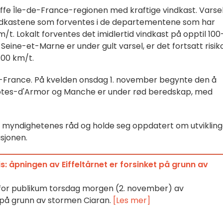
effe Île-de-France-regionen med kraftige vindkast. Varse
 Vindkastene som forventes i de departementene som har
m/t. Lokalt forventes det imidlertid vindkast på opptil 100
ine-et-Marne er under gult varsel, er det fortsatt risik
100 km/t.
de-France. På kvelden onsdag 1. november begynte den å
 Côtes-d'Armor og Manche er under rød beredskap, med
ølge myndighetenes råd og holde seg oppdatert om utvikling
sjonen.
s: åpningen av Eiffeltårnet er forsinket på grunn av
t for publikum torsdag morgen (2. november) av
 på grunn av stormen Ciaran.
[Les mer]