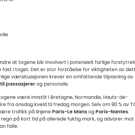
olie
dre at togene blir involvert i potensielt farlige forstyrrel
 fast i toget. Det er stor forståelse for viktigheten av det
lige værsituasjonen krever en omfattende tilpasning av
til passasjerer
og personale.
-togene være innstilt i Bretagne, Normandie, Hauts-de-
oire fra onsdag kveld til fredag morgen. Selv om 90 % av 
være trafikk på linjene
Paris-Le Mans
og
Paris-Nantes
.
regn på kort tid på allerede fuktig mark, og advarer mot
an falle.