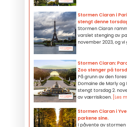
Stormen Ciaran i Par
stengt denne torsda
Stormen Ciaran ramme
varslet stenging av pa
november 2023, og vi 
Stormen Ciaran: Parc
Zoo stenger på tors
På grunn av den fores
Domaine de Marly og 
stengt torsdag 2. nov
av værrisikoen.
[Les m
Stormen Ciaran i Yveli
parkene sine.
I påvente av stormen 