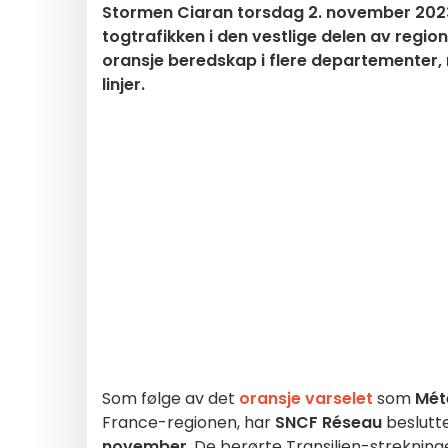
Stormen Ciaran torsdag 2. november 2023: 
togtrafikken i den vestlige delen av reg
oransje beredskap i flere departementer, 
linjer.
Som følge av det
oransje varselet
som
Mét
France-regionen, har
SNCF Réseau
beslutt
november
. De berørte Transilien-strekning