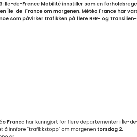
Ile-de-France Mobilité innstiller som en forholdsrege
ionen Île-de-France om morgenen. Météo France har var
noe som påvirker trafikken på flere RER- og Transilien-
éo France
har kunngjort for flere departementer i Île-de
et å innføre "trafikkstopp" om morgenen
torsdag 2.
ene er