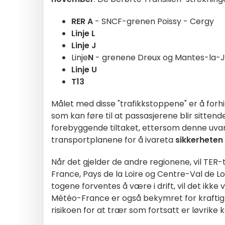
RER A
- SNCF-grenen Poissy - Cergy
Linje L
Linje J
Linje
N
- grenene Dreux og Mantes-la-J
Linje U
T13
Målet med disse "trafikkstoppene" er å forhin
som kan føre til at passasjerene blir sittende
forebyggende tiltaket, ettersom denne uvan
transportplanene for å ivareta
sikkerheten 
Når det gjelder de andre regionene,
vil TER
France, Pays de la Loire og Centre-Val de L
togene forventes å være i drift, vil det ikke 
Météo-France er også bekymret for kraftig 
risikoen for at trær som fortsatt er løvrike k