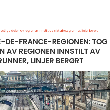
tlige delen av regionen innstilt av sikkerhetsgrunner, linjer berørt
E-DE-FRANCE-REGIONEN: TOG 
EN AV REGIONEN INNSTILT AV
UNNER, LINJER BERØRT