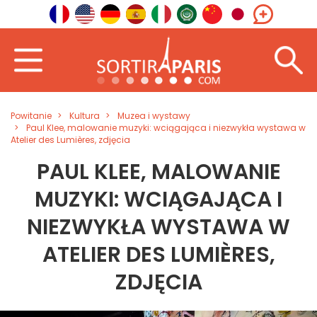
Powitanie
Kultura
Muzea i wystawy
Paul Klee, malowanie muzyki: wciągająca i niezwykła wystawa w
Atelier des Lumières, zdjęcia
PAUL KLEE, MALOWANIE
MUZYKI: WCIĄGAJĄCA I
NIEZWYKŁA WYSTAWA W
ATELIER DES LUMIÈRES,
ZDJĘCIA