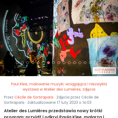
<
>
Paul Klee, malowanie muzyki: wciągająca i niezwykła
wystawa w Atelier des Lumières, zdjęcia
Przez
Cécile de Sortiraparis
· Zdjęcia przez Cécile de
Sortiraparis · Zaktualizowane 17 luty 2023 o 14:03
Atelier des Lumières przedstawia nowy krótki
program: przyjdź i odkryj Paula Klee, malarza i