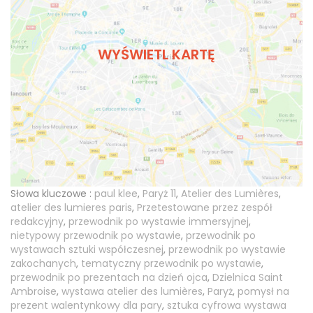
WYŚWIETL KARTĘ
Słowa kluczowe :
paul klee
,
Paryż 11
,
Atelier des Lumières
,
atelier des lumieres paris
,
Przetestowane przez zespół
redakcyjny
,
przewodnik po wystawie immersyjnej
,
nietypowy przewodnik po wystawie
,
przewodnik po
wystawach sztuki współczesnej
,
przewodnik po wystawie
zakochanych
,
tematyczny przewodnik po wystawie
,
przewodnik po prezentach na dzień ojca
,
Dzielnica Saint
Ambroise
,
wystawa atelier des lumières
,
Paryż
,
pomysł na
prezent walentynkowy dla pary
,
sztuka cyfrowa wystawa