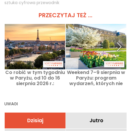
sztuka cyfrowa przewodnik
PRZECZYTAJ TEŻ ...
Co robić w tym tygodniu
Weekend 7–9 sierpnia w
w Paryżu, od 10 do 16
Paryżu: program
sierpnia 2026 r.:
wydarzeń, których nie
najważniejsze
można przegapić
wydarzenia, których nie
można przegapić
UWAGI
Dzisiaj
Jutro