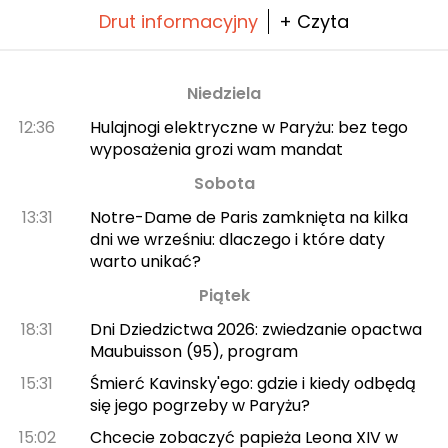
Drut informacyjny
+ Czyta
Niedziela
12:36
Hulajnogi elektryczne w Paryżu: bez tego
wyposażenia grozi wam mandat
Sobota
13:31
Notre-Dame de Paris zamknięta na kilka
dni we wrześniu: dlaczego i które daty
warto unikać?
Piątek
18:31
Dni Dziedzictwa 2026: zwiedzanie opactwa
Maubuisson (95), program
15:31
Śmierć Kavinsky'ego: gdzie i kiedy odbędą
się jego pogrzeby w Paryżu?
15:02
Chcecie zobaczyć papieża Leona XIV w