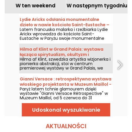
W ten weekend
W następnym tygodniu
Lydie Arickx odsłania monumentalne
dzieło w nawie kościoła Saint-Eustache –
Latem francuska malarka i rzeźbiarka Lydie
nasze zdjęcia
Arickx wprowadza do kościoła Saint-
Eustache w Paryżu swoje monumentalne
dzieło pod tytułem „Le Souffle”. Zapraszamy
od 10 lipca do 29 września 2026 roku, by
Hilma af Klint w Grand Palais: wystawa
podziwiać tę instalację zawieszoną na
łącząca spirytualizm, okultyzm i
siedmiometrowej wysokości nad przęsłem
Hilma af Klint, szwedzka artystka wizjonerka i
abstrakcję
środkowym nawy.
pionierka abstrakcji, stoi w centrum
premierowej wystawy w Grand Palais, we
współpracy z Centre Pompidou, od 6 maja
do 30 sierpnia 2026 roku. Jej mistyczne
Gianni Versace : retrospektywna wystawa
dzieła, czerpiące z duchowości i okultyzmu,
włoskiego projektanta w Muzeum Maillol -
zostaną po raz pierwszy zaprezentowane we
Paryż latem tchnie glamourem dzięki
przedłużenia
Francji w ramach trasy obejmującej niemal
wystawie "Gianni Versace Rétrospective" w
kompletne dzieła z cyklu Obrazy Świątyni, jej
Muzeum Maillol, od 5 czerwca do 31
największego osiągnięcia.
października 2026. Między barokiem a
nadmiarem wzorów, retrospektywna
Udoskonal wyszukiwanie
wystawa mody zapowiada barwy i
ekstrawagancję, na miarę samej legendy.
AKTUALNOŚCI