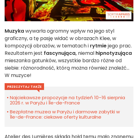
Muzyka
wywarła ogromny wpływ na jego styl
graficzny, a tę pasję widać w obrazach Klee, w
kompozycji obrazów, w tematach i
rytmie
jego prac.
Rezultatem jest
fascynująca,
niemal
hipnotyzująca
mieszanka gatunków, wszystkie bardzo różne od
siebie: różnorodność, którą można również znaleźć...
W muzyce!
PRZECZYTAJ TAKŻE
Najciekawsze propozycje na tydzień 10–16 sierpnia
2026 r. w Paryżu i Île-de-France
Bezpłatne muzea w Paryżu i darmowe zabytki w
Île-de-France: ciekawe oferty kulturalne
Atelier des Lumières składa hołd temu mało znanemu