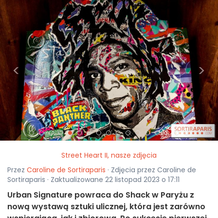
<
>
Street Heart II, nasze zdjęcia
Przez
Caroline de Sortiraparis
· Zdjęcia przez Caroline de
Sortiraparis · Zaktualizowane 22 listopad 2023 o 17:11
Urban Signature powraca do Shack w Paryżu z
nową wystawą sztuki ulicznej, która jest zarówno