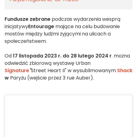
Fundusze zebrane
podczas wydarzenia wesprą
inicjatywy
Entourage
mające na celu budowanie
mostów między ludźmi żyjącymi na ulicach a
społeczeństwem.
Od
17 listopada 2023 r. do 28 lutego 2024 r
. można
odwiedzić zbiorową wystawę Urban
Signature
"
Street Heart II" w wysublimowanym
Shack
w
Paryżu (wejście przez 3 rue Auber).