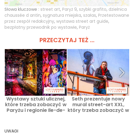
Słowa kluczowe :
street art
,
Paryż 9
,
szybki grafito
,
dzielnica
chaussée d antin
,
sygnatura miejska
,
szałas
,
Przetestowane
przez zespół redakcyjny
,
wystawa street art guide
,
bezpłatny przewodnik po wystawie
,
Paryż
PRZECZYTAJ TEŻ ...
Wystawy sztuki ulicznej,
Seth prezentuje nowy
które trzeba zobaczyć w
mural street-art XXL,
Paryżu i regionie Ile-de-
który trzeba zobaczyć w
France
13. dzielnicy Paryża –
s
zdjęcia i wideo
UWAGI