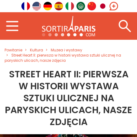
Powitanie
Kultura
Muzea i wystawy
Street Heart II: pierwsza w historii wystawa sztuki ulicznej na
paryskich ulicach, nasze zdjęcia
STREET HEART II: PIERWSZA
W HISTORII WYSTAWA
SZTUKI ULICZNEJ NA
PARYSKICH ULICACH, NASZE
ZDJĘCIA