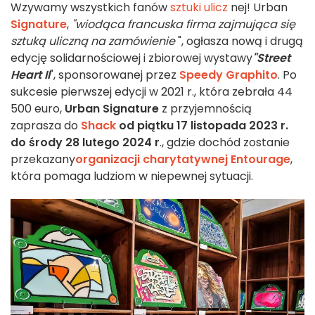
Wzywamy wszystkich fanów
sztuki ulicz
nej! Urban
Signature
,
"wiodąca francuska firma zajmująca się
sztuką uliczną na zamówienie
", ogłasza nową i drugą
edycję solidarnościowej i zbiorowej wystawy
"Street
Heart II
", sponsorowanej przez
Speedy Graphito
. Po
sukcesie pierwszej edycji w 2021 r., która zebrała 44
500 euro,
Urban Signature
z przyjemnością
zaprasza do
Shack
od
piątku 17 listopada 2023 r.
do środy 28 lutego 2024 r
., gdzie dochód zostanie
przekazany
organizacji charytatywnej Entourage
,
która pomaga ludziom w niepewnej sytuacji.