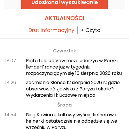
Udoskonal wyszukiwanie
mieszczącej się od 2002 roku w budynku
Collège des Irlandais w samym sercu
paryskiej Dzielnicy Łacińskiej.
AKTUALNOŚCI
Drut informacyjny
+ Czyta
Czwartek
18:07
Piąta fala upałów może uderzyć w Paryż i
Île-de-France już w tygodniu
rozpoczynającym się 10 sierpnia 2026 roku
14:26
Zaćmienie Słońca 12 sierpnia 2026 r.: gdzie
obserwować zjawisko z Paryża i okolic?
Wydarzenia i kluczowe miejsca
Środa
14:54
Bieg Kawiarni, kultowy wyścig kelnerów i
kelnerki, ostatecznie nie odbędzie się we
wrześniu w Paryżu.