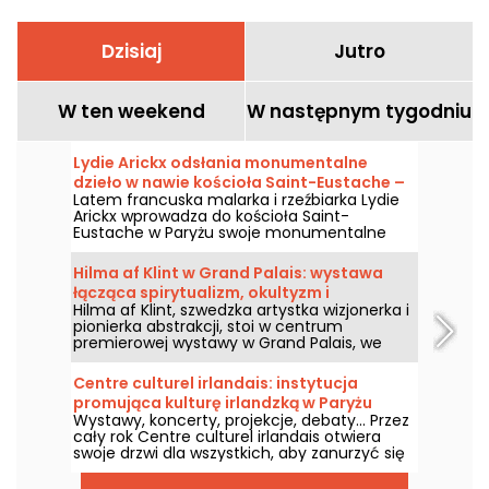
Dzisiaj
Jutro
W ten weekend
W następnym tygodniu
Lydie Arickx odsłania monumentalne
dzieło w nawie kościoła Saint-Eustache –
Latem francuska malarka i rzeźbiarka Lydie
nasze zdjęcia
Arickx wprowadza do kościoła Saint-
Eustache w Paryżu swoje monumentalne
dzieło pod tytułem „Le Souffle”. Zapraszamy
od 10 lipca do 29 września 2026 roku, by
Hilma af Klint w Grand Palais: wystawa
podziwiać tę instalację zawieszoną na
łącząca spirytualizm, okultyzm i
siedmiometrowej wysokości nad przęsłem
Hilma af Klint, szwedzka artystka wizjonerka i
abstrakcję
środkowym nawy.
pionierka abstrakcji, stoi w centrum
premierowej wystawy w Grand Palais, we
współpracy z Centre Pompidou, od 6 maja
do 30 sierpnia 2026 roku. Jej mistyczne
Centre culturel irlandais: instytucja
dzieła, czerpiące z duchowości i okultyzmu,
promująca kulturę irlandzką w Paryżu
zostaną po raz pierwszy zaprezentowane we
Wystawy, koncerty, projekcje, debaty... Przez
Francji w ramach trasy obejmującej niemal
cały rok Centre culturel irlandais otwiera
kompletne dzieła z cyklu Obrazy Świątyni, jej
swoje drzwi dla wszystkich, aby zanurzyć się
największego osiągnięcia.
w kulturze Szmaragdowej Wyspy. Przyjrzyjmy
się bliżej tej instytucji kulturalnej,