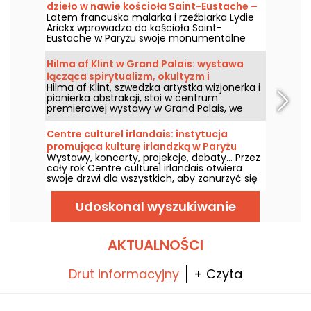
dzieło w nawie kościoła Saint-Eustache –
Latem francuska malarka i rzeźbiarka Lydie
nasze zdjęcia
Arickx wprowadza do kościoła Saint-
Eustache w Paryżu swoje monumentalne
dzieło pod tytułem „Le Souffle”. Zapraszamy
od 10 lipca do 29 września 2026 roku, by
Hilma af Klint w Grand Palais: wystawa
podziwiać tę instalację zawieszoną na
łącząca spirytualizm, okultyzm i
siedmiometrowej wysokości nad przęsłem
Hilma af Klint, szwedzka artystka wizjonerka i
abstrakcję
środkowym nawy.
pionierka abstrakcji, stoi w centrum
premierowej wystawy w Grand Palais, we
współpracy z Centre Pompidou, od 6 maja
do 30 sierpnia 2026 roku. Jej mistyczne
Centre culturel irlandais: instytucja
dzieła, czerpiące z duchowości i okultyzmu,
promująca kulturę irlandzką w Paryżu
zostaną po raz pierwszy zaprezentowane we
Wystawy, koncerty, projekcje, debaty... Przez
Francji w ramach trasy obejmującej niemal
cały rok Centre culturel irlandais otwiera
kompletne dzieła z cyklu Obrazy Świątyni, jej
swoje drzwi dla wszystkich, aby zanurzyć się
największego osiągnięcia.
w kulturze Szmaragdowej Wyspy. Przyjrzyjmy
się bliżej tej instytucji kulturalnej,
Udoskonal wyszukiwanie
mieszczącej się od 2002 roku w budynku
Collège des Irlandais w samym sercu
paryskiej Dzielnicy Łacińskiej.
AKTUALNOŚCI
Drut informacyjny
+ Czyta