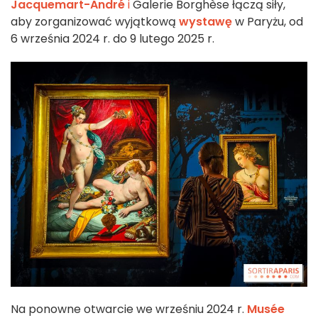
Jacquemart-André
i
Galerie Borghèse łączą siły,
aby zorganizować wyjątkową
wystawę
w Paryżu, od
6 września 2024 r. do 9 lutego 2025 r.
Na ponowne otwarcie we wrześniu 2024 r.
Musée