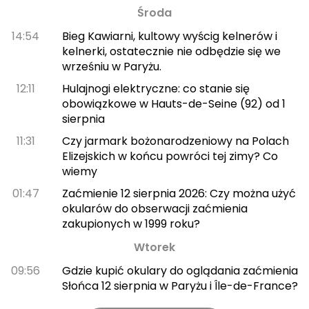
Środa
14:54
Bieg Kawiarni, kultowy wyścig kelnerów i
kelnerki, ostatecznie nie odbędzie się we
wrześniu w Paryżu.
12:11
Hulajnogi elektryczne: co stanie się
obowiązkowe w Hauts-de-Seine (92) od 1
sierpnia
11:31
Czy jarmark bożonarodzeniowy na Polach
Elizejskich w końcu powróci tej zimy? Co
wiemy
01:47
Zaćmienie 12 sierpnia 2026: Czy można użyć
okularów do obserwacji zaćmienia
zakupionych w 1999 roku?
Wtorek
09:56
Gdzie kupić okulary do oglądania zaćmienia
Słońca 12 sierpnia w Paryżu i Île-de-France?