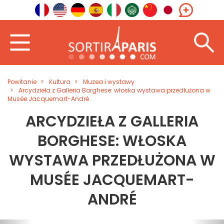
Powitanie
Kultura
Muzea i wystawy
Arcydzieła z Galleria Borghese: włoska wystawa przedłużona w
Musée Jacquemart-André
ARCYDZIEŁA Z GALLERIA
BORGHESE: WŁOSKA
WYSTAWA PRZEDŁUŻONA W
MUSÉE JACQUEMART-
ANDRÉ