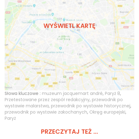
WYŚWIETL KARTĘ
Słowa kluczowe :
muzeum jacquemart andré
,
Paryż 8
,
Przetestowane przez zespół redakcyjny
,
przewodnik po
wystawie malarstwa
,
przewodnik po wystawie historycznej
,
przewodnik po wystawie zakochanych
,
Okręg europejski
,
Paryż
PRZECZYTAJ TEŻ ...