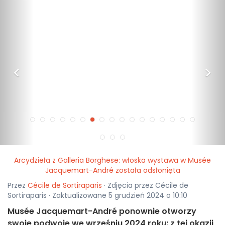
<
>
Arcydzieła z Galleria Borghese: włoska wystawa w Musée
Jacquemart-André została odsłonięta
Przez
Cécile de Sortiraparis
· Zdjęcia przez Cécile de
Sortiraparis · Zaktualizowane 5 grudzień 2024 o 10:10
Musée Jacquemart-André ponownie otworzy
swoje podwoje we wrześniu 2024 roku: z tej okazji