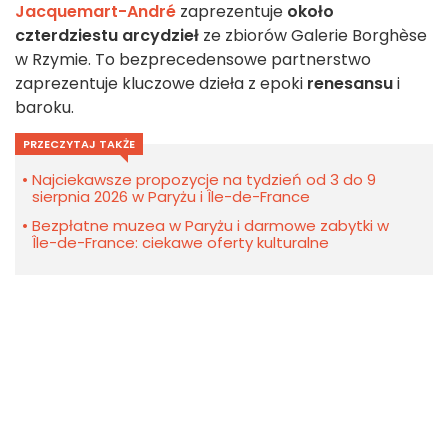
Jacquemart-André
zaprezentuje
około
czterdziestu arcydzieł
ze zbiorów Galerie Borghèse
w Rzymie. To bezprecedensowe partnerstwo
zaprezentuje kluczowe dzieła z epoki
renesansu
i
baroku.
PRZECZYTAJ TAKŻE
Najciekawsze propozycje na tydzień od 3 do 9
sierpnia 2026 w Paryżu i Île-de-France
Bezpłatne muzea w Paryżu i darmowe zabytki w
Île-de-France: ciekawe oferty kulturalne