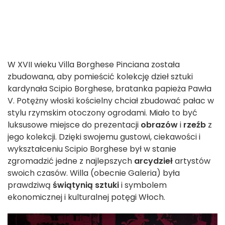
W XVII wieku Villa Borghese Pinciana została
zbudowana, aby pomieścić kolekcję dzieł sztuki
kardynała Scipio Borghese, bratanka papieża Pawła
V. Potężny włoski kościelny chciał zbudować pałac w
stylu rzymskim otoczony ogrodami. Miało to być
luksusowe miejsce do prezentacji
obrazów
i
rzeźb
z
jego kolekcji. Dzięki swojemu gustowi, ciekawości i
wykształceniu Scipio Borghese był w stanie
zgromadzić jedne z najlepszych
arcydzieł
artystów
swoich czasów. Willa (obecnie Galeria) była
prawdziwą
świątynią sztuki
i symbolem
ekonomicznej i kulturalnej potęgi Włoch.