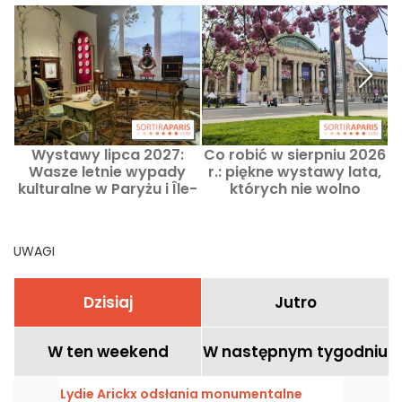
Wystawy lipca 2027:
Co robić w sierpniu 2026
Wasze letnie wypady
r.: piękne wystawy lata,
kulturalne w Paryżu i Île-
których nie wolno
de-France
przegapić w Paryżu
UWAGI
Dzisiaj
Jutro
W ten weekend
W następnym tygodniu
Lydie Arickx odsłania monumentalne