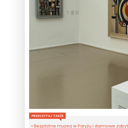
PRZECZYTAJ TAKŻE
Bezpłatne muzea w Paryżu i darmowe zabytki