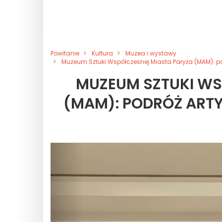
Powitanie
Kultura
Muzea i wystawy
Muzeum Sztuki Współczesnej Miasta Paryża (MAM): po
MUZEUM SZTUKI WS
(MAM): PODRÓŻ ARTY