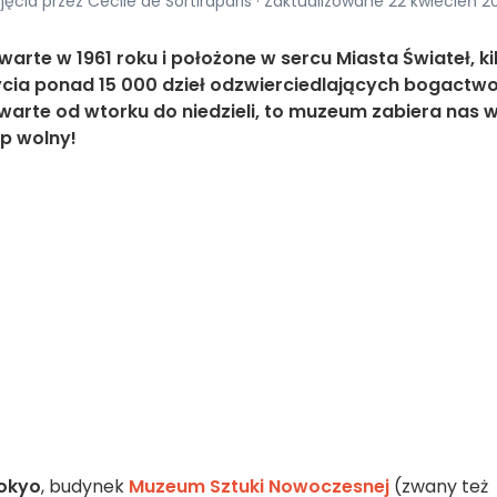
djęcia przez Cécile de Sortiraparis · Zaktualizowane 22 kwiecień 2
rte w 1961 roku i położone w sercu Miasta Świateł, ki
rycia ponad 15 000 dzieł odzwierciedlających bogactw
twarte od wtorku do niedzieli, to muzeum zabiera nas 
ęp wolny!
Tokyo
, budynek
Muzeum Sztuki Nowoczesnej
(zwany też