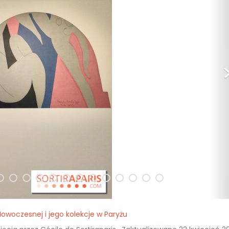
owoczesnej i jego kolekcje w Paryżu