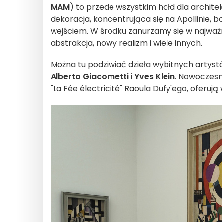
MAM
) to przede wszystkim hołd dla architek
dekoracja, koncentrująca się na Apollinie, 
wejściem. W środku zanurzamy się w najważnie
abstrakcja, nowy realizm i wiele innych.
Można tu podziwiać dzieła wybitnych artystó
Alberto Giacometti
i
Yves Klein
. Nowoczesn
"La Fée électricité" Raoula Dufy'ego, oferu