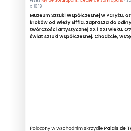
Przez
My de Sortiraparis
,
Cécile de Sortiraparis
· Z
o 18:19
Muzeum Sztuki Współczesnej w Paryżu, otwa
kroków od Wieży Eiffla, zaprasza do odk
twórczości artystycznej XX i XXI wieku. O
świat sztuki współczesnej. Chodźcie, wst
Położony w wschodnim skrzydle
Palais de 