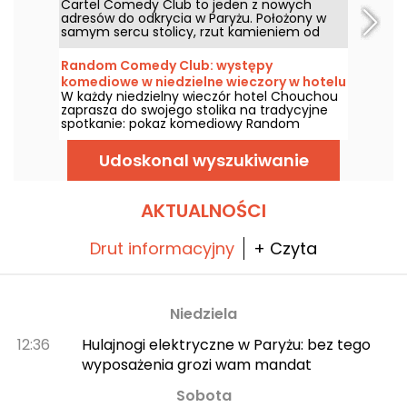
Cartel Comedy Club to jeden z nowych
recenzja
adresów do odkrycia w Paryżu. Położony w
samym sercu stolicy, rzut kamieniem od
Hôtel de Ville, Cartel Comedy Club to także
bar i restauracja. Wypróbowaliśmy go i
Random Comedy Club: występy
wydaliśmy nasz werdykt!
komediowe w niedzielne wieczory w hotelu
W każdy niedzielny wieczór hotel Chouchou
Chouchou w Paryżu
zaprasza do swojego stolika na tradycyjne
spotkanie: pokaz komediowy Random
Comedy Club. W guinguette, pośród desek
aperitifowych i koktajli, nowe zalążki komedii i
Udoskonal wyszukiwanie
gwiazdy śmiechu na zmianę wchodzą na
scenę, aby wziąć udział w żywym stand-
upie, w 100% wyprodukowanym we Francji!
AKTUALNOŚCI
Drut informacyjny
+ Czyta
Niedziela
12:36
Hulajnogi elektryczne w Paryżu: bez tego
wyposażenia grozi wam mandat
Sobota