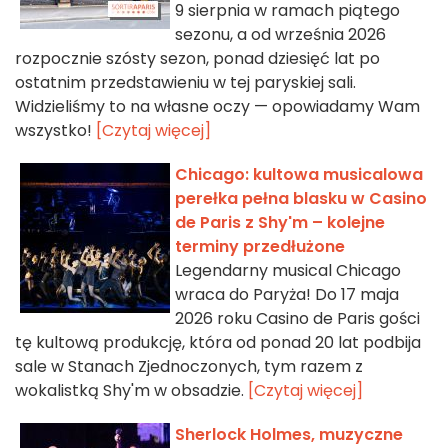
9 sierpnia w ramach piątego
sezonu, a od września 2026
rozpocznie szósty sezon, ponad dziesięć lat po
ostatnim przedstawieniu w tej paryskiej sali.
Widzieliśmy to na własne oczy — opowiadamy Wam
wszystko!
[Czytaj więcej]
Chicago: kultowa musicalowa
perełka pełna blasku w Casino
de Paris z Shy'm – kolejne
terminy przedłużone
Legendarny musical Chicago
wraca do Paryża! Do 17 maja
2026 roku Casino de Paris gości
tę kultową produkcję, która od ponad 20 lat podbija
sale w Stanach Zjednoczonych, tym razem z
wokalistką Shy'm w obsadzie.
[Czytaj więcej]
Sherlock Holmes, muzyczne