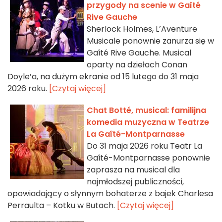
przygody na scenie w Gaîté
Rive Gauche
Sherlock Holmes, L’Aventure
Musicale ponownie zanurza się w
Gaîté Rive Gauche. Musical
oparty na dziełach Conan
Doyle’a, na dużym ekranie od 15 lutego do 31 maja
2026 roku.
[Czytaj więcej]
Chat Botté, musical: familijna
komedia muzyczna w Teatrze
La Gaîté-Montparnasse
Do 31 maja 2026 roku Teatr La
Gaîté-Montparnasse ponownie
zaprasza na musical dla
najmłodszej publiczności,
opowiadający o słynnym bohaterze z bajek Charlesa
Perraulta – Kotku w Butach.
[Czytaj więcej]