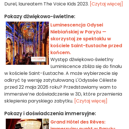
Durel, laureatem The Voice Kids 2023.
[Czytaj więcej]
Pokazy dźwiękowo-świetlne:
Luminescencja Odysei
Niebiańskiej w Paryżu —
skorzystaj ze spektaklu w
kościele Saint-Eustache przed
końcem.
Występ dźwiękowo‑świetlny
Luminiscence zbliża się do finału
w kościele Saint-Eustache. A może wybierzecie się
odkryć tę wersję zatytułowaną L'Odyssée Céleste
przed 22 maja 2026 roku? Przedstawiamy wam to
immersive’ne doświadczenie w 3D, które przemienia
sklepienia paryskiego zabytku.
[Czytaj więcej]
Pokazy i doświadczenia immersyjne:
Grand Hôtel des Rêves:
immersyjny punkt w Paryżu,