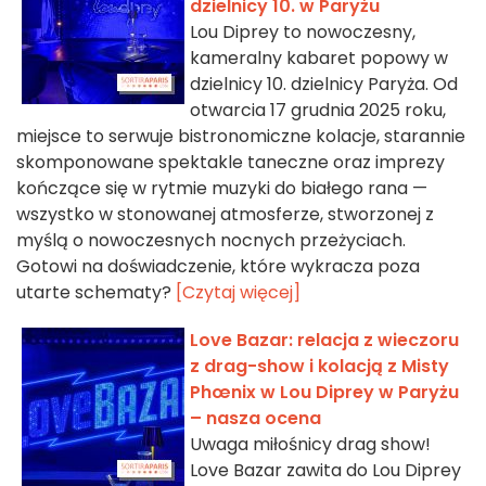
dzielnicy 10. w Paryżu
Lou Diprey to nowoczesny,
kameralny kabaret popowy w
dzielnicy 10. dzielnicy Paryża. Od
otwarcia 17 grudnia 2025 roku,
miejsce to serwuje bistronomiczne kolacje, starannie
skomponowane spektakle taneczne oraz imprezy
kończące się w rytmie muzyki do białego rana —
wszystko w stonowanej atmosferze, stworzonej z
myślą o nowoczesnych nocnych przeżyciach.
Gotowi na doświadczenie, które wykracza poza
utarte schematy?
[Czytaj więcej]
Love Bazar: relacja z wieczoru
z drag-show i kolacją z Misty
Phœnix w Lou Diprey w Paryżu
– nasza ocena
Uwaga miłośnicy drag show!
Love Bazar zawita do Lou Diprey