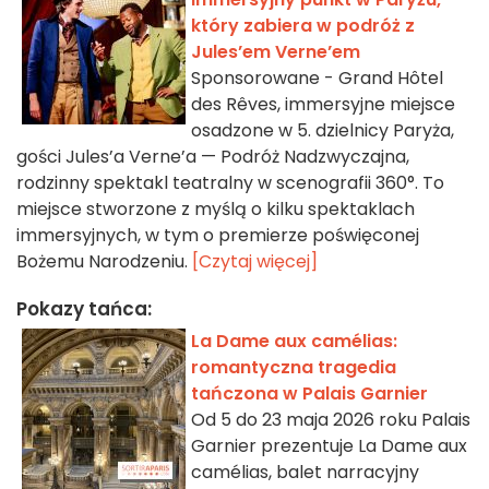
który zabiera w podróż z
Jules’em Verne’em
Sponsorowane - Grand Hôtel
des Rêves, immersyjne miejsce
osadzone w 5. dzielnicy Paryża,
gości Jules’a Verne’a — Podróż Nadzwyczajna,
rodzinny spektakl teatralny w scenografii 360°. To
miejsce stworzone z myślą o kilku spektaklach
immersyjnych, w tym o premierze poświęconej
Bożemu Narodzeniu.
[Czytaj więcej]
Pokazy tańca:
La Dame aux camélias:
romantyczna tragedia
tańczona w Palais Garnier
Od 5 do 23 maja 2026 roku Palais
Garnier prezentuje La Dame aux
camélias, balet narracyjny