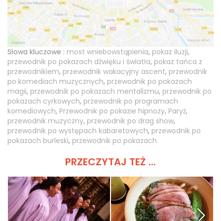
Słowa kluczowe :
most wniebowstąpienia
,
pokaz iluzji
,
przewodnik po pokazach dźwięku i światła
,
pokaz tańca z
przewodnikiem
,
przewodnik wakacyjny ascent
,
przewodnik
po komediach muzycznych
,
przewodnik po pokazach
magii
,
przewodnik po pokazach mentalizmu
,
przewodnik po
pokazach cyrkowych
,
przewodnik po programach
komediowych
,
Przewodnik po pokazie hipnozy
,
Paryż
,
przewodnik muzyczny
,
przewodnik po drag show
,
przewodnik po występach kabaretowych
,
przewodnik po
pokazach burleski
,
przewodnik po pokazach
PRZECZYTAJ TEŻ ...