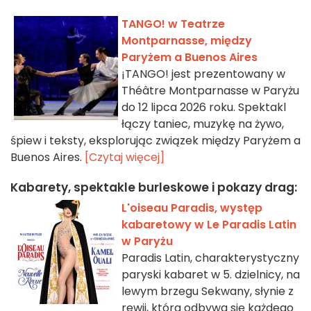
TANGO! w Teatrze
Montparnasse, między
Paryżem a Buenos Aires
¡TANGO! jest prezentowany w
Théâtre Montparnasse w Paryżu
do 12 lipca 2026 roku. Spektakl
łączy taniec, muzykę na żywo,
śpiew i teksty, eksplorując związek między Paryżem a
Buenos Aires.
[Czytaj więcej]
Kabarety, spektakle burleskowe i pokazy drag:
L'oiseau Paradis, występ
kabaretowy w Le Paradis Latin
w Paryżu
Paradis Latin, charakterystyczny
paryski kabaret w 5. dzielnicy, na
lewym brzegu Sekwany, słynie z
rewii, która odbywa się każdego