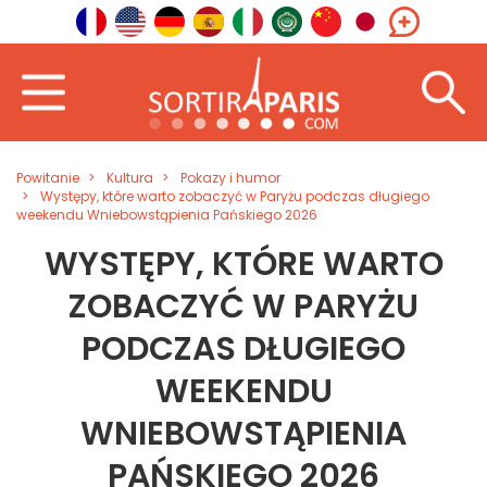
Powitanie
Kultura
Pokazy i humor
Występy, które warto zobaczyć w Paryżu podczas długiego
weekendu Wniebowstąpienia Pańskiego 2026
WYSTĘPY, KTÓRE WARTO
ZOBACZYĆ W PARYŻU
PODCZAS DŁUGIEGO
WEEKENDU
WNIEBOWSTĄPIENIA
PAŃSKIEGO 2026