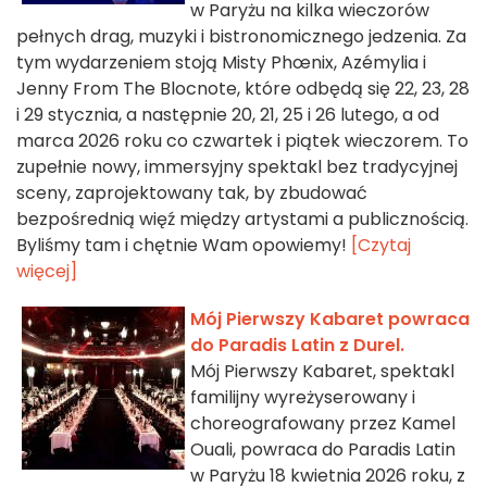
w Paryżu na kilka wieczorów
pełnych drag, muzyki i bistronomicznego jedzenia. Za
tym wydarzeniem stoją Misty Phœnix, Azémylia i
Jenny From The Blocnote, które odbędą się 22, 23, 28
i 29 stycznia, a następnie 20, 21, 25 i 26 lutego, a od
marca 2026 roku co czwartek i piątek wieczorem. To
zupełnie nowy, immersyjny spektakl bez tradycyjnej
sceny, zaprojektowany tak, by zbudować
bezpośrednią więź między artystami a publicznością.
Byliśmy tam i chętnie Wam opowiemy!
[Czytaj
więcej]
Mój Pierwszy Kabaret powraca
do Paradis Latin z Durel.
Mój Pierwszy Kabaret, spektakl
familijny wyreżyserowany i
choreografowany przez Kamel
Ouali, powraca do Paradis Latin
w Paryżu 18 kwietnia 2026 roku, z