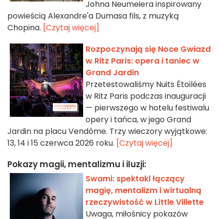
Johna Neumeiera inspirowany
powieścią Alexandre'a Dumasa fils, z muzyką
Chopina.
[Czytaj więcej]
Rozpoczynają się Noce Gwiazd
w Ritz Paris: opera i taniec w
Grand Jardin
Przetestowaliśmy Nuits Étoilées
w Ritz Paris podczas inauguracji
— pierwszego w hotelu festiwalu
opery i tańca, w jego Grand
Jardin na placu Vendôme. Trzy wieczory wyjątkowe:
13, 14 i 15 czerwca 2026 roku.
[Czytaj więcej]
Pokazy magii, mentalizmu i iluzji:
Swami: spektakl łączący
magię, mentalizm i wirtualną
rzeczywistość w Little Villette
Uwaga, miłośnicy pokazów