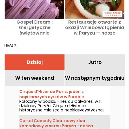
Gospel Dream :
Restauracje otwarte z
Energetyczne
okazji Wniebowstąpienia
świętowanie
w Paryżu — nasze
afroamerykańskiego
sprawdzone adresy na
gospelu w sierpniu 2026
14 maja 2026 r., dzień
UWAGI
roku w Paryżu
wolny od pracy
Dzisiaj
Jutro
W ten weekend
W następnym tygodniu
Cirque d'Hiver de Paris, jeden z
najstarszych cyrków w Europie
Położony w pobliżu Filles du Calvaires, w 11.
dzielnicy Paryża, Cirque d'Hiver to
historyczne miejsce o neoklasycystycznej
architekturze. Jeden z najstarszych stałych
cyrków w Europie, nadal prezentuje sztukę
Cartel Comedy Club: nowy klub
cyrkową ku uciesze rodzin.
komediowy w sercu Paryża - nasza