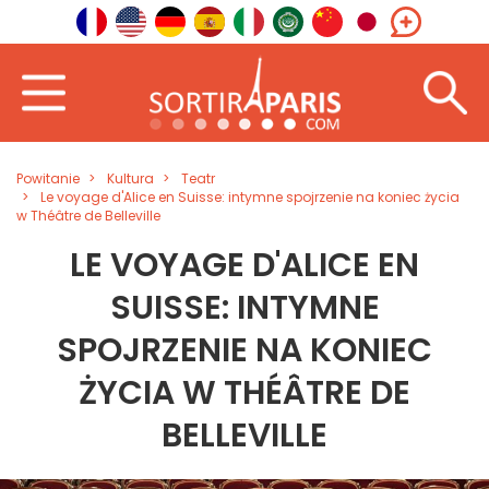
Powitanie
Kultura
Teatr
Le voyage d'Alice en Suisse: intymne spojrzenie na koniec życia
w Théâtre de Belleville
LE VOYAGE D'ALICE EN
SUISSE: INTYMNE
SPOJRZENIE NA KONIEC
ŻYCIA W THÉÂTRE DE
BELLEVILLE