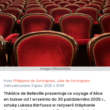
Image d'illustration
Przez
Philippine de Sortiraparis
,
Julie de Sortiraparis
·
Zaktualizowane 3 lipiec 2025 o 10:56
Théâtre de Belleville prezentuje Le voyage d'Alice
en Suisse od 1 września do 30 października 2025 r.,
sztukę Lukasa Bärfussa w reżyserii Stéphanie