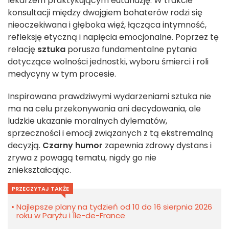
lekarzem praktykującym eutanazję. W trakcie
konsultacji między dwojgiem bohaterów rodzi się
nieoczekiwana i głęboka więź, łącząca intymność,
refleksję etyczną i napięcia emocjonalne. Poprzez tę
relację
sztuka
porusza fundamentalne pytania
dotyczące wolności jednostki, wyboru śmierci i roli
medycyny w tym procesie.
Inspirowana prawdziwymi wydarzeniami sztuka nie
ma na celu przekonywania ani decydowania, ale
ludzkie ukazanie moralnych dylematów,
sprzeczności i emocji związanych z tą ekstremalną
decyzją.
Czarny humor
zapewnia zdrowy dystans i
zrywa z powagą tematu, nigdy go nie
zniekształcając.
PRZECZYTAJ TAKŻE
Najlepsze plany na tydzień od 10 do 16 sierpnia 2026
roku w Paryżu i Île-de-France