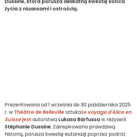
Dussine, która porusza delikatną kwestię końca
życia z niuansami i ostrością.
Prezentowana od 1 września do 30 października 2025
r. w
Théâtre de Belleville
sztuka
Le voyage d'Alice en
Suisse
jest
autorstwa
Lukasa Bärfussa
w reżyserii
Stéphanie Dussine
. Zainspirowana prawdziwą
historią, porusza kwestię eutanazji poprzez podróż