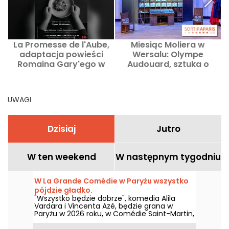
La Promesse de l'Aube,
Miesiąc Moliera w
adaptacja powieści
Wersalu: Olympe
Romaina Gary'ego w
Audouard, sztuka o
Théâtre de la
wizjonerce prasy - nasza
Contrescarpe
opinia
UWAGI
Dzisiaj
Jutro
W ten weekend
W następnym tygodniu
W La Grande Comédie w Paryżu wszystko
pójdzie gładko.
"Wszystko będzie dobrze", komedia Alila
Vardara i Vincenta Azé, będzie grana w
Paryżu w 2026 roku, w Comédie Saint-Martin,
a następnie w La Grande Comédie, z intrygą
ślubu, która wymyka się spod kontroli.