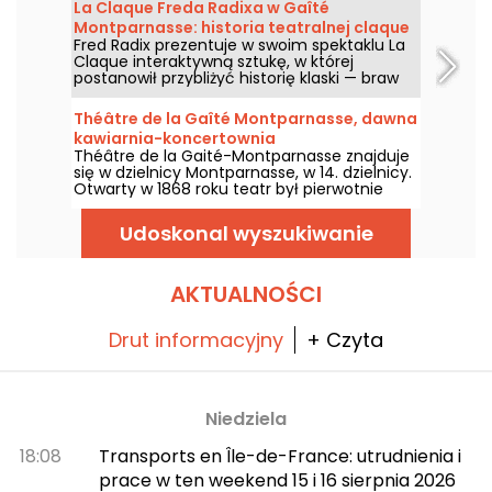
La Claque Freda Radixa w Gaîté
Montparnasse: historia teatralnej claque
Fred Radix prezentuje w swoim spektaklu La
Claque interaktywną sztukę, w której
postanowił przybliżyć historię klaski — braw
na scenie. To przedstawienie wystawiane w
Gaîté Montparnasse od 21 września 2025 do
Théâtre de la Gaîté Montparnasse, dawna
23 maja 2027.
kawiarnia-koncertownia
Théâtre de la Gaité-Montparnasse znajduje
się w dzielnicy Montparnasse, w 14. dzielnicy.
Otwarty w 1868 roku teatr był pierwotnie
miejscem koncertów kawiarnianych.
Udoskonal wyszukiwanie
AKTUALNOŚCI
Drut informacyjny
+ Czyta
Niedziela
18:08
Transports en Île-de-France: utrudnienia i
prace w ten weekend 15 i 16 sierpnia 2026