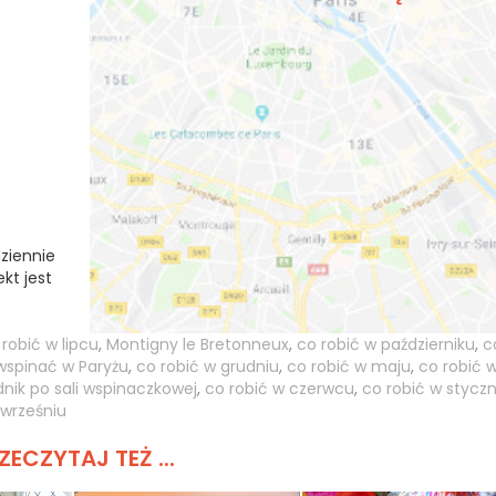
dziennie
kt jest
 robić w lipcu
,
Montigny le Bretonneux
,
co robić w październiku
,
c
 wspinać w Paryżu
,
co robić w grudniu
,
co robić w maju
,
co robić 
nik po sali wspinaczkowej
,
co robić w czerwcu
,
co robić w styczn
 wrześniu
ZECZYTAJ TEŻ ...