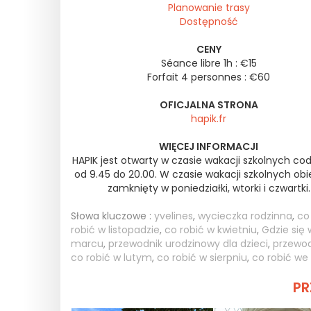
Planowanie trasy
Dostępność
CENY
Séance libre 1h : €15
Forfait 4 personnes : €60
OFICJALNA STRONA
hapik.fr
WIĘCEJ INFORMACJI
HAPIK jest otwarty w czasie wakacji szkolnych co
od 9.45 do 20.00. W czasie wakacji szkolnych obie
zamknięty w poniedziałki, wtorki i czwartki.
Słowa kluczowe :
yvelines
,
wycieczka rodzinna
,
co
robić w listopadzie
,
co robić w kwietniu
,
Gdzie się
marcu
,
przewodnik urodzinowy dla dzieci
,
przewod
co robić w lutym
,
co robić w sierpniu
,
co robić we
PR