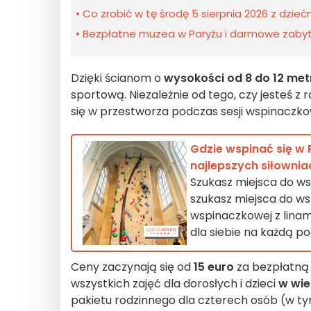
Co zrobić w tę środę 5 sierpnia 2026 z dzieć
Bezpłatne muzea w Paryżu i darmowe zabytki
Dzięki ścianom o
wysokości od 8 do 12 me
sportową. Niezależnie od tego, czy jesteś z 
się w przestworza podczas sesji wspinaczko
Gdzie wspinać się w 
najlepszych siłowni
Szukasz miejsca do wsp
szukasz miejsca do wsp
wspinaczkowej z linami
dla siebie na każdą p
Ceny zaczynają się od
15 euro
za bezpłatną
wszystkich zajęć dla dorosłych i dzieci
w wiek
pakietu rodzinnego dla czterech osób (w ty