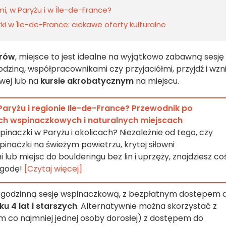
mi, w Paryżu i w Île-de-France?
 w Île-de-France: ciekawe oferty kulturalne
trów
, miejsce to jest idealne na wyjątkowo zabawną sesję
rodziną, współpracownikami czy przyjaciółmi, przyjdź i wzn
wej lub na
kursie akrobatycznym
na miejscu.
Paryżu i regionie Ile-de-France? Przewodnik po
ach wspinaczkowych i naturalnych miejscach
inaczki w Paryżu i okolicach? Niezależnie od tego, czy
inaczki na świeżym powietrzu, krytej siłowni
 lub miejsc do boulderingu bez lin i uprzęży, znajdziesz co
ogodę!
[Czytaj więcej]
 godzinną sesję wspinaczkową, z bezpłatnym dostępem 
u 4 lat i starszych
. Alternatywnie można skorzystać z
m co najmniej jednej osoby dorosłej) z dostępem do