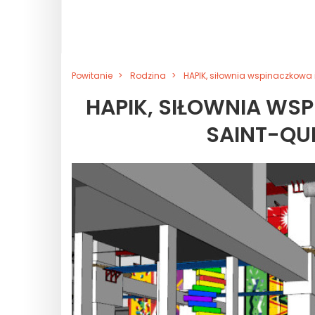
Powitanie
Rodzina
HAPIK, siłownia wspinaczkowa
HAPIK, SIŁOWNIA W
SAINT-QU