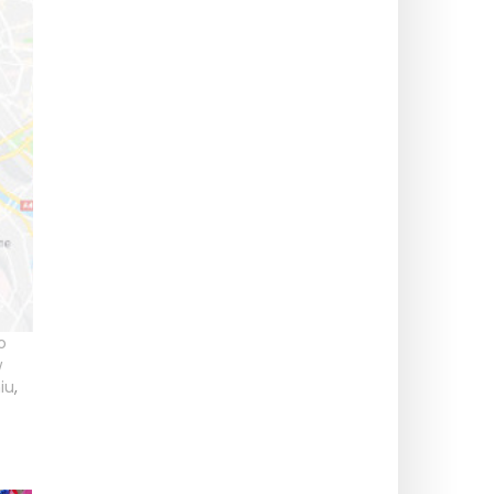
o
w
iu
,