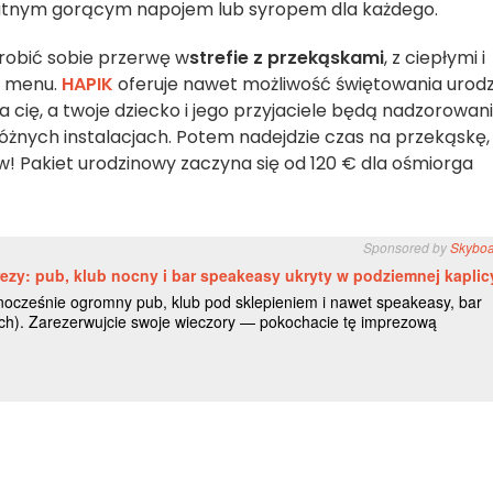
płatnym gorącym napojem lub syropem dla każdego.
obić sobie przerwę w
strefie z przekąskami
, z ciepłymi i
w menu.
HAPIK
oferuje nawet możliwość świętowania urodz
 cię, a twoje dziecko i jego przyjaciele będą nadzorowani
różnych instalacjach. Potem nadejdzie czas na przekąskę,
! Pakiet urodzinowy zaczyna się od 120 € dla ośmiorga