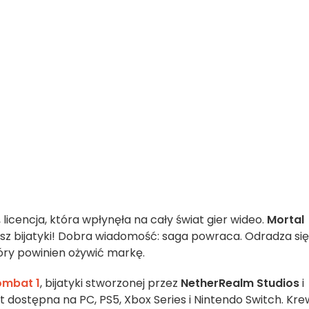
 licencja, która wpłynęła na cały świat gier wideo.
Mortal
hasz bijatyki! Dobra wiadomość: saga powraca. Odradza się
tóry powinien ożywić markę.
ombat 1
, bijatyki stworzonej przez
NetherRealm Studios
i
 dostępna na PC, PS5, Xbox Series i Nintendo Switch. Kre