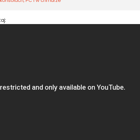
konsolach, PC i w chmurze
aj: