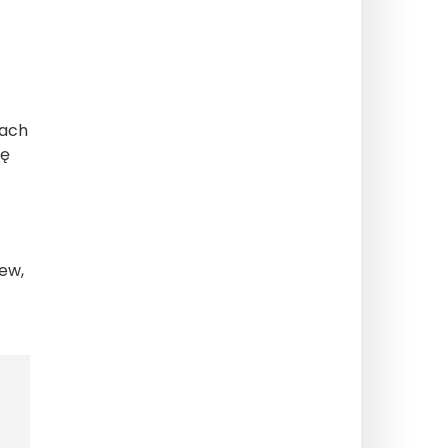
kach
ię
ew,