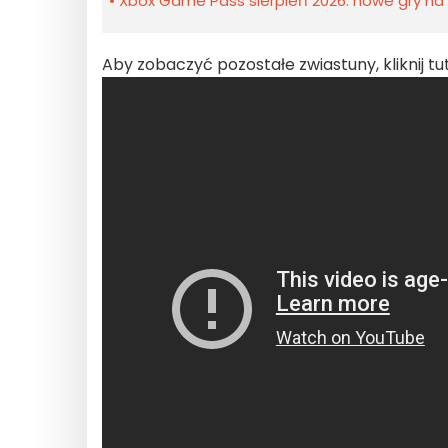
Xbox Game Pass sierpień 2026: nowe gry na 
Aby zobaczyć pozostałe zwiastuny, kliknij tut