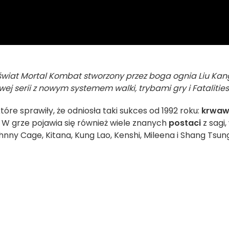
wiat Mortal Kombat stworzony przez boga ognia Liu Kan
j serii z nowym systemem walki, trybami gry i Fatalities
óre sprawiły, że odniosła taki sukces od 1992 roku:
krwa
. W grze pojawia się również wiele znanych
postaci
z sagi,
hnny Cage, Kitana, Kung Lao, Kenshi, Mileena i Shang Tsun