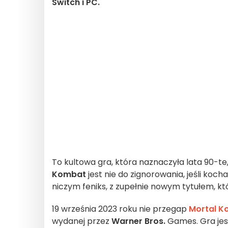
Switch i PC.
To kultowa gra, która naznaczyła lata 90-te,
Kombat
jest nie do zignorowania, jeśli koc
niczym feniks, z zupełnie nowym tytułem, k
19 września 2023 roku nie przegap
Mortal K
wydanej przez
Warner Bros.
Games. Gra jest