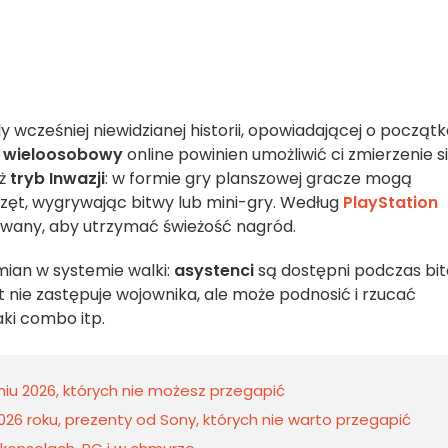
 wcześniej niewidzianej historii, opowiadającej o począt
 wieloosobowy
online powinien umożliwić ci zmierzenie s
eż
tryb Inwazji
: w formie gry planszowej gracze mogą
zęt, wygrywając bitwy lub mini-gry. Według
PlayStation
izowany, aby utrzymać świeżość nagród.
ian w systemie walki:
asystenci
są dostępni podczas bit
 nie zastępuje wojownika, ale może podnosić i rzucać
ki combo itp.
niu 2026, których nie możesz przegapić
026 roku, prezenty od Sony, których nie warto przegapić