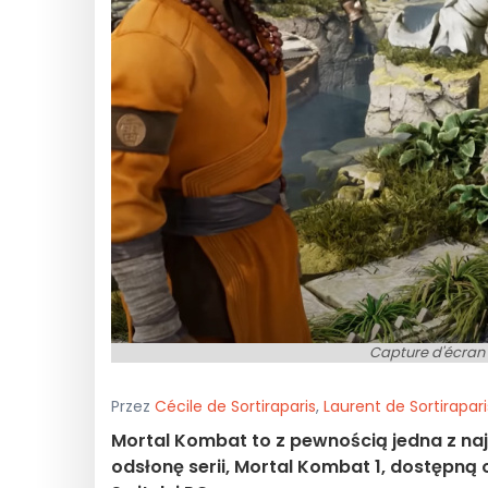
Capture d'écra
Przez
Cécile de Sortiraparis
,
Laurent de Sortirapari
Mortal Kombat to z pewnością jedna z naj
odsłonę serii, Mortal Kombat 1, dostępną 