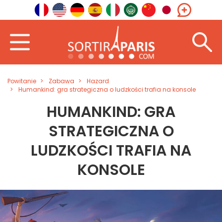
Powitanie
Zabawa
Hazard
Humankind: gra strategiczna o ludzkości trafia na konsole
HUMANKIND: GRA
STRATEGICZNA O
LUDZKOŚCI TRAFIA NA
KONSOLE