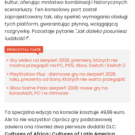
kultur, oferując mnóstwo kombinacji i historycznych
scenariuszy. Ten konsolowy port został
zaprojektowany tak, aby spełnić wymagania obsługi
tych platform, gwarantując płynną, wciągającą
rozgrywkę. Pozostaje pytanie:
"Jak daleko posuniesz
ludzkość?
".
PRZECZYTAJ TAKŻE
Gry wideo na sierpień 2026: premiery, których nie
można przegapić na PC, PS5, Xbox, Switch i Switch 2
PlayStation Plus : darmowe gry na sierpień 2026
roku, prezenty od Sony, których nie warto przegapić
Xbox Game Pass sierpień 2026: nowe gry na
konsolach, PC i w chmurze
Ta specjalna edycja na konsole kosztuje 49,99 euro.
Ale to nie wszystko! Oprócz gry podstawowej
zawiera ona również dwa pierwsze dodatki DLC:
Cultures
of Africa
i
Cultures of Latin America
.