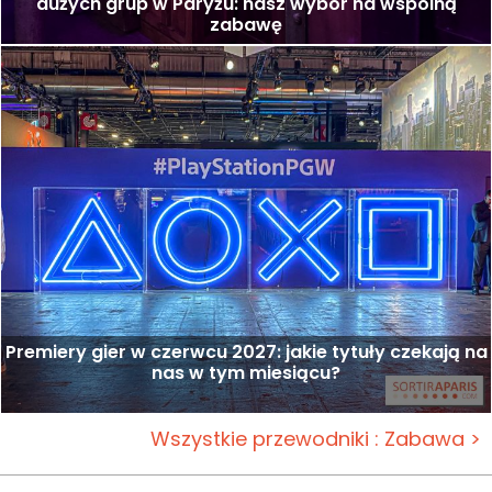
dużych grup w Paryżu: nasz wybór na wspólną
zabawę
Premiery gier w czerwcu 2027: jakie tytuły czekają na
nas w tym miesiącu?
Wszystkie przewodniki : Zabawa >