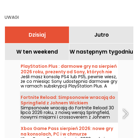
Sony, których nie warto
chmurze
przegapić
UWAGI
Dzisiaj
Jutro
W ten weekend
W następnym tygodniu
PlayStation Plus : darmowe gry na sierpień
2026 roku, prezenty od Sony, których nie
Jeśli masz konsolę PS4 lub PS5, pewnie wiesz,
warto przegapić
że co miesiąc Sony udostępnia darmowe gry
w ramach subskrypcji PlayStation Plus. A
zatem, jakie darmowe tytuły czekają w
sierpniu 2026 roku? Poznaj listę wybranych
Fortnite Reload: Simpsonowie wracają do
gier na ten miesiąc.
Springfield z Johnem Wickiem
Simpsonowie wracają do Fortnite Reload 30
lipca 2026 roku, z nową wersją Springfield,
nowymi misjami i crossoverem z Johnem
Wickiem. Aktualizacja dodaje kilka
ikonicznych miejsc, specjalny styl dla
Xbox Game Pass sierpień 2026: nowe gry
słynnego zabójcy i nowe elementy rozgrywki.
na konsolach, PC i w chmurze