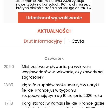
Xbox Game Pass w sierpniu 2026 zyskuje
nowe tytuły na konsolach, PC i w chmurze, z
których niektóre trafiają na usługę od razu w
dniu premiery. Oto najważniejsze nowości,
które Microsoft zapowiedział dla abonentów.
Udoskonal wyszukiwanie
AKTUALNOŚCI
Drut informacyjny
+ Czyta
Czwartek
20:50
Mistrzostwa w pływaniu: po wykryciu
węglowodorów w Sekwanie, czy zawody są
zagrożone?
18:07
Piąta fala upałów może uderzyć w Paryż i
Île-de-France już w tygodniu
rozpoczynającym się 10 sierpnia 2026 roku
17:18
Targi staroci w Paryżu i Île-de-France: gdzie