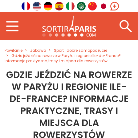
Powitanie
Zabawa
Sport i dobre samopoczucie
Gdzie jeździć na rowerze w Paryżu i regionie Ile-de-France?
Informacje praktyczne, trasy i miejsca dla rowerzystów
GDZIE JEŹDZIĆ NA ROWERZE
W PARYŻU I REGIONIE ILE-
DE-FRANCE? INFORMACJE
PRAKTYCZNE, TRASY I
MIEJSCA DLA
ROWERZYSTÓW