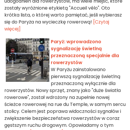
udogodnień dla rowerzystów, ma wiele miejsc, które
zostały wyróżnione etykietą "Accueil vélo". Oto
krótka lista, o której warto pamiętać, jeśli wybierasz
się do Paryża na wycieczkę rowerową!
[Czytaj
więcej]
Paryż: wprowadzono
sygnalizację świetlną
przeznaczoną specjalnie dla
rowerzystów
W Paryżu zainstalowano
pierwszą sygnalizację świetlną
przeznaczoną wyłącznie dla
rowerzystów. Nowy sprzęt, znany jako "duże światła
rowerowe", został wdrożony na zupełnie nowej
ścieżce rowerowej na rue du Temple, w samym sercu
stolicy. Celem jest poprawa widoczności sygnałów i
zwiększenie bezpieczeństwa rowerzystów w coraz
gęstszym ruchu drogowym. Opowiadamy o tym