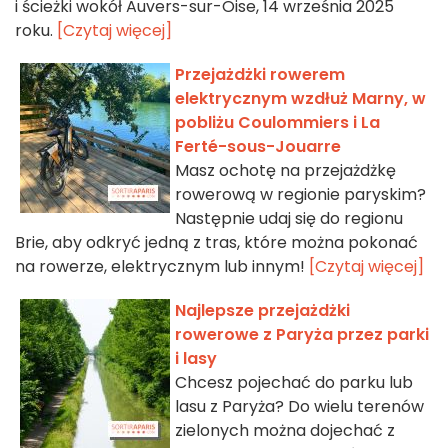
i ścieżki wokół Auvers-sur-Oise, 14 września 2025
roku.
[Czytaj więcej]
Przejażdżki rowerem
elektrycznym wzdłuż Marny, w
pobliżu Coulommiers i La
Ferté-sous-Jouarre
Masz ochotę na przejażdżkę
rowerową w regionie paryskim?
Następnie udaj się do regionu
Brie, aby odkryć jedną z tras, które można pokonać
na rowerze, elektrycznym lub innym!
[Czytaj więcej]
Najlepsze przejażdżki
rowerowe z Paryża przez parki
i lasy
Chcesz pojechać do parku lub
lasu z Paryża? Do wielu terenów
zielonych można dojechać z