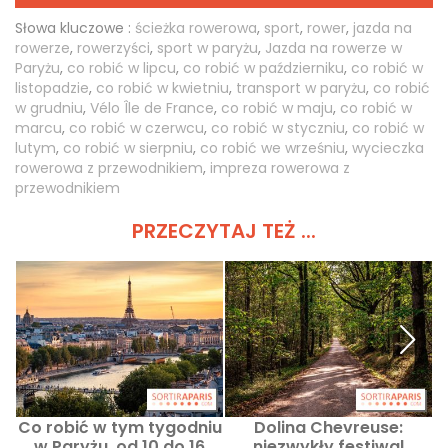
Słowa kluczowe :
ścieżka rowerowa
,
sport
,
rower
,
jazda na
rowerze
,
rowerzyści
,
sport w paryżu
,
Jazda na rowerze w
Paryżu
,
co robić w lipcu
,
co robić w październiku
,
co robić w
listopadzie
,
co robić w kwietniu
,
transport w paryżu
,
co robić
w grudniu
,
Vélo Île de France
,
co robić w maju
,
co robić w
marcu
,
co robić w czerwcu
,
co robić w styczniu
,
co robić w
lutym
,
co robić w sierpniu
,
co robić we wrześniu
,
wycieczka
rowerowa z przewodnikiem
,
impreza rowerowa z
przewodnikiem
PRZECZYTAJ TEŻ ...
Co robić w tym tygodniu
Dolina Chevreuse:
w Paryżu, od 10 do 16
niezwykły festiwal