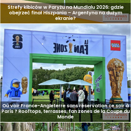
Strefy kibiców w Paryżu na Mundialu 2026: gdzie
obejrzeć finał Hiszpania – Argentyna na dużym
ekranie?
Où voir France-Angleterre sans réservation ce soir à
Paris ? Rooftops, terrasses, fan zones de la Coupe du
Monde