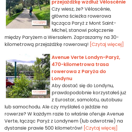
przejażdżkę wzdłuż Véloscénie
Czy wiesz, że? Véloscénie,
główna ścieżka rowerowa
łącząca Paryż z Mont Saint-
Michel, stanowi połączenie
między Paryżem a Wersalem. Zapraszamy na 30-
kilometrową przejażdżkę rowerową!
[Czytaj więcej]
Avenue Verte Londyn-Paryż,
470-kilometrowa trasa
rowerowa z Paryża do
Londynu
Aby dostać się do Londynu,
prawdopodobnie korzystałeś już
z Eurostar, samolotu, autobusu
lub samochodu. Ale czy myślałeś o jeździe na
rowerze? W każdym razie to właśnie oferuje Avenue
Verte, łącząc Paryż z Londynem (lub odwrotnie) na
dystansie prawie 500 kilometrów!
[Czytaj więcej]