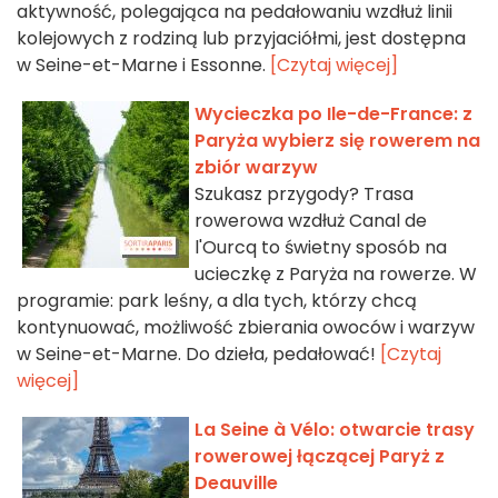
aktywność, polegająca na pedałowaniu wzdłuż linii
kolejowych z rodziną lub przyjaciółmi, jest dostępna
w Seine-et-Marne i Essonne.
[Czytaj więcej]
Wycieczka po Ile-de-France: z
Paryża wybierz się rowerem na
zbiór warzyw
Szukasz przygody? Trasa
rowerowa wzdłuż Canal de
l'Ourcq to świetny sposób na
ucieczkę z Paryża na rowerze. W
programie: park leśny, a dla tych, którzy chcą
kontynuować, możliwość zbierania owoców i warzyw
w Seine-et-Marne. Do dzieła, pedałować!
[Czytaj
więcej]
La Seine à Vélo: otwarcie trasy
rowerowej łączącej Paryż z
Deauville