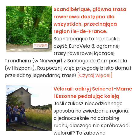
Scandibérique, główna trasa
rowerowa dostępna dla
wszystkich, przecinająca
region Île-de-France.
Scandibérique to francuska
część EuroVelo 3, ogromnej
trasy rowerowej łączącej
Trondheim (w Norwegii) z Santiago de Compostela
(w Hiszpanii). Rozpocznij więc przygodę blisko domu i
przejedź tę legendarną trasę!
[Czytaj więcej]
Vélorail: odkryj Seine-et-Marne
i Essonne pedałując koleją
Jeśli szukasz niecodziennego
sposobu na zwiedzanie regionu,
a jednocześnie na odrobinę
ruchu, dlaczego nie spróbować
welorail? Ta zabawna