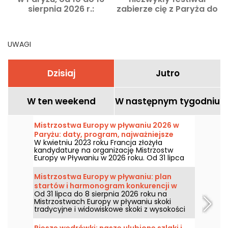
sierpnia 2026 r.:
zabierze cię z Paryża do
najważniejsze
Nogent-le-Roi na
wydarzenia, których nie
rowerze
można przegapić
UWAGI
Dzisiaj
Jutro
W ten weekend
W następnym tygodniu
Mistrzostwa Europy w pływaniu 2026 w
Paryżu: daty, program, najważniejsze
W kwietniu 2023 roku Francja złożyła
informacje o rywalizacji
kandydaturę na organizację Mistrzostw
Europy w Pływaniu w 2026 roku. Od 31 lipca
do 16 sierpnia Ośrodek Wodny Olimpijski
zaprasza do kibicowania naszym pływakom.
Mistrzostwa Europy w pływaniu: plan
Oto wszystkie informacje, które warto znać
startów i harmonogram konkurencji w
o zawodach i konkurencjach!
Od 31 lipca do 8 sierpnia 2026 roku na
skokach do wody i skokach z wysokości
Mistrzostwach Europy w pływaniu skoki
tradycyjne i widowiskowe skoki z wysokości
zdominują rywalizację. Między olimpijskim
basenem w Saint-Denis a naturalnym
Piesze wędrówki: nasze ulubione szlaki i