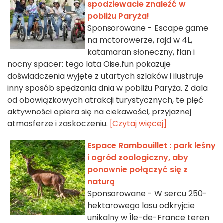
spodziewacie znaleźć w
pobliżu Paryża!
Sponsorowane - Escape game
na motorowerze, rajd w 4L,
katamaran słoneczny, flan i
nocny spacer: tego lata Oise.fun pokazuje
doświadczenia wyjęte z utartych szlaków i ilustruje
inny sposób spędzania dnia w pobliżu Paryża. Z dala
od obowiązkowych atrakcji turystycznych, te pięć
aktywności opiera się na ciekawości, przyjaznej
atmosferze i zaskoczeniu.
[Czytaj więcej]
Espace Rambouillet : park leśny
i ogród zoologiczny, aby
ponownie połączyć się z
naturą
Sponsorowane - W sercu 250-
hektarowego lasu odkryjcie
unikalny w Île-de-France teren