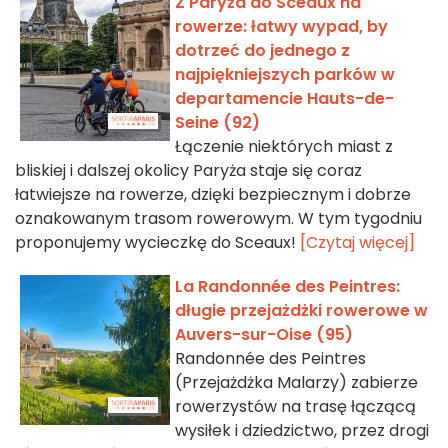
Z Paryża do Sceaux na
rowerze: łatwy wypad, by
dotrzeć do jednego z
najpiękniejszych parków w
departamencie Hauts-de-
Seine (92)
Łączenie niektórych miast z
bliskiej i dalszej okolicy Paryża staje się coraz
łatwiejsze na rowerze, dzięki bezpiecznym i dobrze
oznakowanym trasom rowerowym. W tym tygodniu
proponujemy wycieczkę do Sceaux!
[Czytaj więcej]
La Randonnée des Peintres:
długie przejażdżki rowerowe w
Auvers-sur-Oise (95)
Randonnée des Peintres
(Przejażdżka Malarzy) zabierze
rowerzystów na trasę łączącą
wysiłek i dziedzictwo, przez drogi