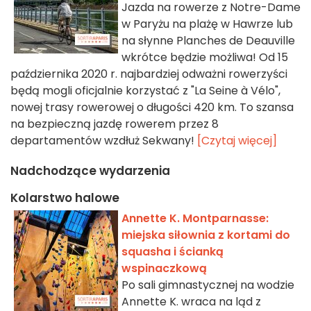
Jazda na rowerze z Notre-Dame
w Paryżu na plażę w Hawrze lub
na słynne Planches de Deauville
wkrótce będzie możliwa! Od 15
października 2020 r. najbardziej odważni rowerzyści
będą mogli oficjalnie korzystać z "La Seine à Vélo",
nowej trasy rowerowej o długości 420 km. To szansa
na bezpieczną jazdę rowerem przez 8
departamentów wzdłuż Sekwany!
[Czytaj więcej]
Nadchodzące wydarzenia
Kolarstwo halowe
Annette K. Montparnasse:
miejska siłownia z kortami do
squasha i ścianką
wspinaczkową
Po sali gimnastycznej na wodzie
Annette K. wraca na ląd z