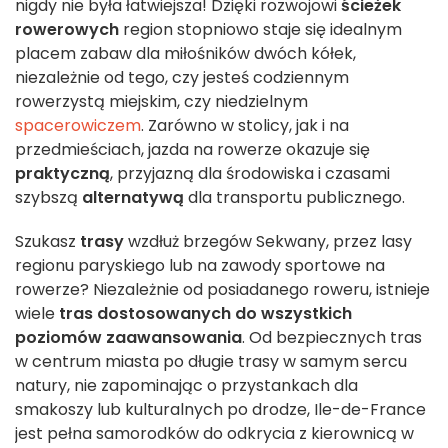
nigdy nie była łatwiejsza! Dzięki rozwojowi
ścieżek
rowerowych
region stopniowo staje się idealnym
placem zabaw dla miłośników dwóch kółek,
niezależnie od tego, czy jesteś codziennym
rowerzystą miejskim, czy niedzielnym
spacerowiczem
. Zarówno w stolicy, jak i na
przedmieściach, jazda na rowerze okazuje się
praktyczną
, przyjazną dla środowiska i czasami
szybszą
alternatywą
dla transportu publicznego.
Szukasz
trasy
wzdłuż brzegów Sekwany, przez lasy
regionu paryskiego lub na zawody sportowe na
rowerze? Niezależnie od posiadanego roweru, istnieje
wiele
tras dostosowanych do wszystkich
poziomów zaawansowania
. Od bezpiecznych tras
w centrum miasta po długie trasy w samym sercu
natury, nie zapominając o przystankach dla
smakoszy lub kulturalnych po drodze, Ile-de-France
jest pełna samorodków do odkrycia z kierownicą w