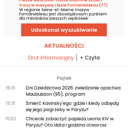
krajobrazem Sekwany najlepsi skoczkowie
trasy w masywie i lesie Fontainebleau (77)
kontynentu wzniosą się, by zaprezentować
W regionie Seine-et-Marne masyw
oszałamiające akrobacje.
Fontainebleau jest obowiązkowym punktem
dla miłośników pieszych wędrówek:
wybraliśmy więc nasze ulubione trasy w tym
naturalnym zakątku regionu Île-de-France.
Udoskonal wyszukiwanie
AKTUALNOŚCI
Drut informacyjny
+ Czyta
Piątek
18:31
Dni Dziedzictwa 2026: zwiedzanie opactwa
Maubuisson (95), program
15:31
Śmierć Kavinsky'ego: gdzie i kiedy odbędą
się jego pogrzeby w Paryżu?
15:02
Chcecie zobaczyć papieża Leona XIV w
Paryżu? Oto data i godzina otwarcia