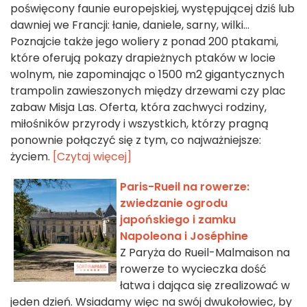
poświęcony faunie europejskiej, występującej dziś lub
dawniej we Francji: łanie, daniele, sarny, wilki…
Poznajcie także jego woliery z ponad 200 ptakami,
które oferują pokazy drapieżnych ptaków w locie
wolnym, nie zapominając o 1500 m2 gigantycznych
trampolin zawieszonych między drzewami czy plac
zabaw Misja Las. Oferta, która zachwyci rodziny,
miłośników przyrody i wszystkich, którzy pragną
ponownie połączyć się z tym, co najważniejsze:
życiem.
[Czytaj więcej]
Paris-Rueil na rowerze:
zwiedzanie ogrodu
japońskiego i zamku
Napoleona i Joséphine
Z Paryża do Rueil-Malmaison na
rowerze to wycieczka dość
łatwa i dająca się zrealizować w
jeden dzień. Wsiadamy więc na swój dwukołowiec, by