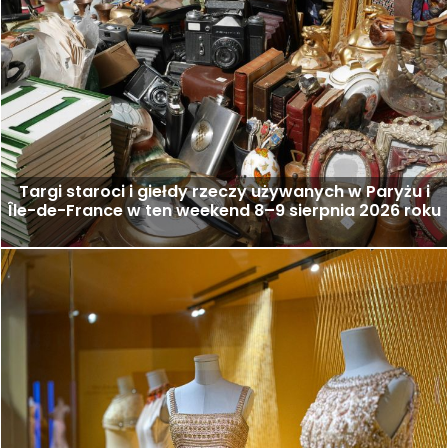
Targi staroci i giełdy rzeczy używanych w Paryżu i
Île-de-France w ten weekend 8–9 sierpnia 2026 roku