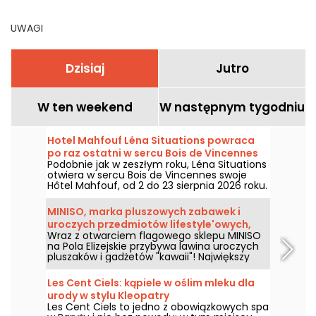
UWAGI
Dzisiaj
Jutro
W ten weekend
W następnym tygodniu
Hotel Mahfouf Léna Situations powraca
po raz ostatni w sercu Bois de Vincennes
Podobnie jak w zeszłym roku, Léna Situations
otwiera w sercu Bois de Vincennes swoje
Hôtel Mahfouf, od 2 do 23 sierpnia 2026 roku.
To chill-owe, letnie miejsce, w którym królują
sierpniowe vloga, zakupy, wegańskie
MINISO, marka pluszowych zabawek i
smakoły i relaks, z delikatną nutą nostalgii.
uroczych przedmiotów lifestyle'owych,
Wraz z otwarciem flagowego sklepu MINISO
otwiera sklep na Polach Elizejskich.
na Pola Elizejskie przybywa lawina uroczych
pluszaków i gadżetów "kawaii"! Największy
sklep marki lifestyle'owej zaprasza fanów
pluszowych zabawek i zagorzałych
Les Cent Ciels: kąpiele w oślim mleku dla
kolekcjonerów do (ponownego) odkrycia jej
urody w stylu Kleopatry
produktów, którym nie można się oprzeć,
Les Cent Ciels to jedno z obowiązkowych spa
poprzez szeroką gamę wszechświatów i