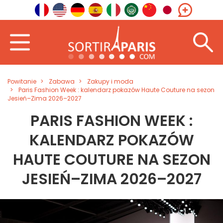
Powitanie
Zabawa
Zakupy i moda
Paris Fashion Week : kalendarz pokazów Haute Couture na sezon
Jesień–Zima 2026–2027
PARIS FASHION WEEK :
KALENDARZ POKAZÓW
HAUTE COUTURE NA SEZON
JESIEŃ–ZIMA 2026–2027