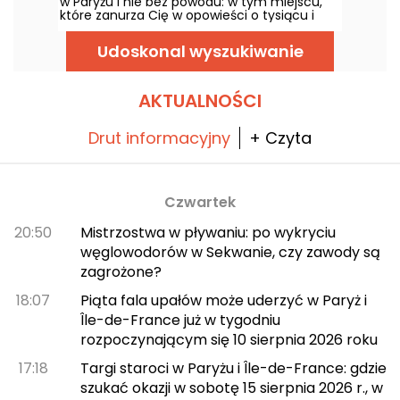
w Paryżu i nie bez powodu: w tym miejscu,
kolaboracji. Otwarcie w najbliższą sobotę 22
które zanurza Cię w opowieści o tysiącu i
czerwca 2024 roku!
jednej nocy, masz szansę wypróbować
sztuczkę piękności Kleopatry: kąpiel w oślim
Udoskonal wyszukiwanie
mleku.
AKTUALNOŚCI
Drut informacyjny
+ Czyta
Czwartek
20:50
Mistrzostwa w pływaniu: po wykryciu
węglowodorów w Sekwanie, czy zawody są
zagrożone?
18:07
Piąta fala upałów może uderzyć w Paryż i
Île-de-France już w tygodniu
rozpoczynającym się 10 sierpnia 2026 roku
17:18
Targi staroci w Paryżu i Île-de-France: gdzie
szukać okazji w sobotę 15 sierpnia 2026 r., w