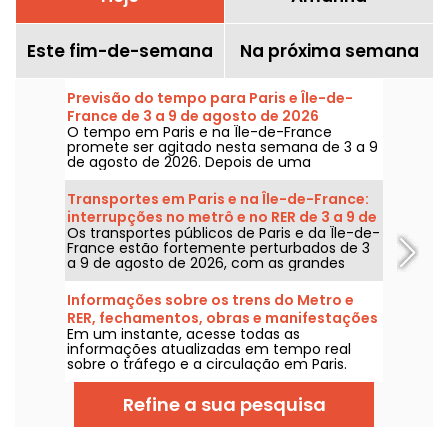
Este fim-de-semana
Na próxima semana
Previsão do tempo para Paris e Île-de-
France de 3 a 9 de agosto de 2026
O tempo em Paris e na Île-de-France
promete ser agitado nesta semana de 3 a 9
de agosto de 2026. Depois de uma
segunda-feira de calor extremo, com risco
de tempestades, as temperaturas vão cair
Transportes em Paris e na Île-de-France:
gradualmente antes do retorno de tempo
interrupções no metrô e no RER de 3 a 9 de
mais quente e ensolarado para o fim de
Os transportes públicos de Paris e da Île-de-
agosto de 2026
semana.
France estão fortemente perturbados de 3
a 9 de agosto de 2026, com as grandes
obras de verão que afetam gravemente
algumas linhas, segundo a RATP e a SNCF.
Informações sobre os trens do Metro e
RER, fechamentos, obras e manifestações
Em um instante, acesse todas as
em Paris nesta Quarta-feira 5 de agosto
informações atualizadas em tempo real
de 2026
sobre o tráfego e a circulação em Paris.
Metrô, RER e Transilien da RATP, obras,
deslocamentos, grandes eventos e
Refine a sua pesquisa
manifestações — aqui você encontra todos
os detalhes práticos que precisa saber
antes de sair de casa neste Quarta-feira 5