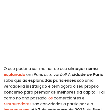
O que poderia ser melhor do que
almoçar numa
esplanada
em Paris este verão? A
cidade de Paris
sabe que
as esplanadas parisienses
são uma
verdadeira
instituição
e tem agora o seu próprio
concurso
para premiar
as melhores da
capital! Tal
como no ano passado,
os
comerciantes e
restauradores
são convidados a participar e a
inscrever-se
até
7 de setembro de 2023
. No
final