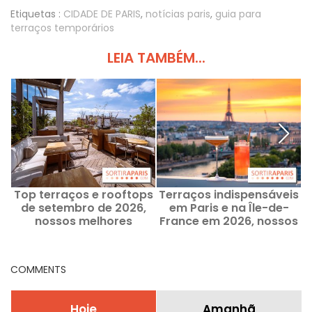
Etiquetas :
CIDADE DE PARIS
,
notícias paris
,
guia para
terraços temporários
LEIA TAMBÉM...
Top terraços e rooftops
Terraços indispensáveis
de setembro de 2026,
em Paris e na Île-de-
nossos melhores
France em 2026, nossos
endereços para o fim do
endereços elevados.
verão em Paris
COMMENTS
Hoje
Amanhã