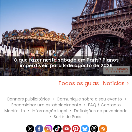
O que fazer neste sábado em Paris? Planos
imperdíveis para 8 de agosto de 2026
Todos os guias : Notícias >
Banners publicitários
•
Comunique sobre o seu evento
•
Encaminhar um estabelecimento
•
FAQ / Contacto
Manifesto
•
Informação legal
•
Definições de privacidade
•
Sortir de Paris