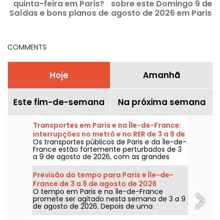
quinta-feira em Paris?
sobre este Domingo 9 de
Saídas e bons planos de
agosto de 2026 em Paris
13 de agosto de 2026
e na região da Île-de-
p
France
COMMENTS
Hoje
Amanhã
Este fim-de-semana
Na próxima semana
Transportes em Paris e na Île-de-France:
interrupções no metrô e no RER de 3 a 9 de
Os transportes públicos de Paris e da Île-de-
agosto de 2026
France estão fortemente perturbados de 3
a 9 de agosto de 2026, com as grandes
obras de verão que afetam gravemente
algumas linhas, segundo a RATP e a SNCF.
Previsão do tempo para Paris e Île-de-
France de 3 a 9 de agosto de 2026
O tempo em Paris e na Île-de-France
promete ser agitado nesta semana de 3 a 9
de agosto de 2026. Depois de uma
segunda-feira de calor extremo, com risco