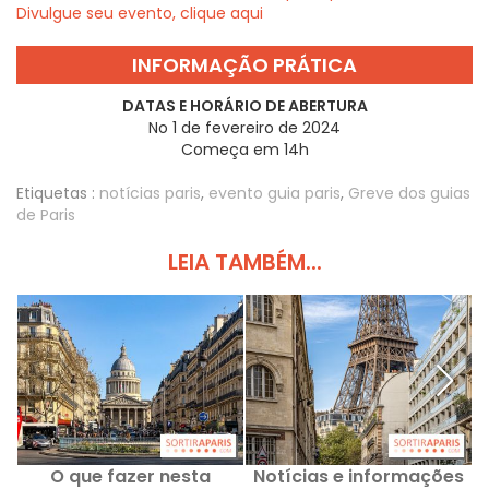
Divulgue seu evento, clique aqui
INFORMAÇÃO PRÁTICA
DATAS E HORÁRIO DE ABERTURA
No 1 de fevereiro de 2024
Começa em 14h
Etiquetas :
notícias paris
,
evento guia paris
,
Greve dos guias
de Paris
LEIA TAMBÉM...
O que fazer nesta
Notícias e informações