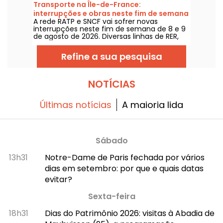
de tempestades, as temperaturas vão cair
Transporte na Île-de-France:
gradualmente antes do retorno de tempo
interrupções e obras neste fim de semana
mais quente e ensolarado para o fim de
A rede RATP e SNCF vai sofrer novas
de 8 e 9 de agosto de 2026
semana.
interrupções neste fim de semana de 8 e 9
de agosto de 2026. Diversas linhas de RER,
Transilien e metrô estarão sujeitas a obras e
interrupções; damos tudo para ajudar você
Refine a sua pesquisa
a planejar seus deslocamentos.
NOTÍCIAS
Últimas notícias
A maioria lida
Sábado
13h31
Notre-Dame de Paris fechada por vários
dias em setembro: por que e quais datas
evitar?
Sexta-feira
18h31
Dias do Patrimônio 2026: visitas à Abadia de