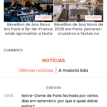
Réveillon de Ano Novo
Réveillon de Ano Novo de
em Paris e Île-de-France:
2026 em Paris: jantares-
onde aproveitar a festa
cruzeiros e festas no
s
e festejar nesta noite de
Sena em 31 de dezembro
31 de dezembro de 2025?
de 2025
COMMENTS
NOTÍCIAS
Últimas notícias
A maioria lida
Sábado
13h31
Notre-Dame de Paris fechada por vários
dias em setembro: por que e quais datas
evitar?