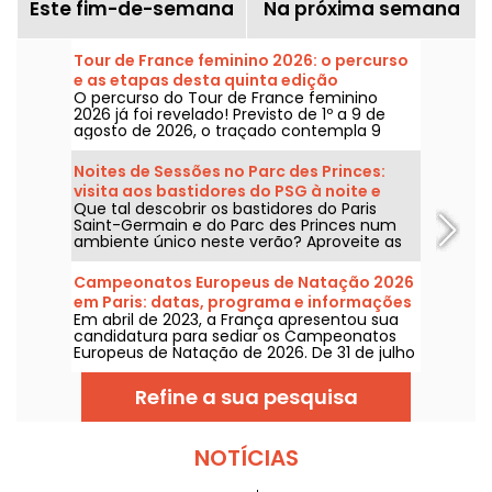
Este fim-de-semana
Na próxima semana
Tour de France feminino 2026: o percurso
e as etapas desta quinta edição
O percurso do Tour de France feminino
2026 já foi revelado! Previsto de 1º a 9 de
agosto de 2026, o traçado contempla 9
etapas, com a largada prevista na Suíça e a
chegada em Nice. Descubra o que nos
Noites de Sessões no Parc des Princes:
espera neste ano.
visita aos bastidores do PSG à noite e
Que tal descobrir os bastidores do Paris
guinguette festiva com sets de DJ
Saint-Germain e do Parc des Princes num
ambiente único neste verão? Aproveite as
sessões noturnas para entrar no estádio à
noite e curtir várias animações festivas. Eis o
Campeonatos Europeus de Natação 2026
programa para este verão de 2026!
em Paris: datas, programa e informações
Em abril de 2023, a França apresentou sua
sobre a competição
candidatura para sediar os Campeonatos
Europeus de Natação de 2026. De 31 de julho
a 16 de agosto, o Centro Aquático Olímpico
recebe você para apoiar nossos nadadores.
Refine a sua pesquisa
Abaixo, tudo o que você precisa saber sobre
a competição e as provas!
NOTÍCIAS