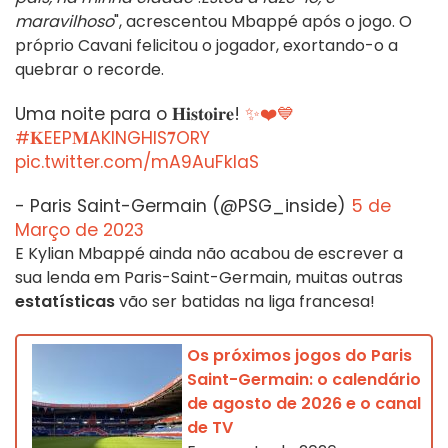
maravilhoso
", acrescentou Mbappé após o jogo. O
próprio Cavani felicitou o jogador, exortando-o a
quebrar o recorde.
Uma noite para o 𝐇𝐢𝐬𝐭𝐨𝐢𝐫𝐞!
✨❤️💙
#𝐊EEP𝐌AKINGHIS𝟕ORY
pic.twitter.com/mA9AuFkIaS
- Paris Saint-Germain (@PSG_inside)
5 de
Março de 2023
E Kylian Mbappé ainda não acabou de escrever a
sua lenda em Paris-Saint-Germain, muitas outras
estatísticas
vão ser batidas na liga francesa!
Os próximos jogos do Paris
Saint-Germain: o calendário
de agosto de 2026 e o canal
de TV