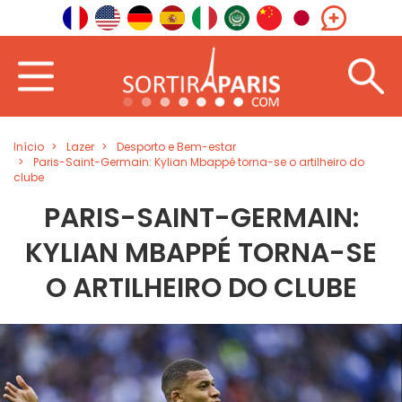
Início
Lazer
Desporto e Bem-estar
Paris-Saint-Germain: Kylian Mbappé torna-se o artilheiro do
clube
PARIS-SAINT-GERMAIN:
KYLIAN MBAPPÉ TORNA-SE
O ARTILHEIRO DO CLUBE