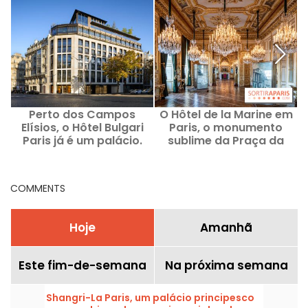
Perto dos Campos
O Hôtel de la Marine em
M
Elísios, o Hôtel Bulgari
Paris, o monumento
Paris já é um palácio.
sublime da Praça da
Concórdia
COMMENTS
Hoje
Amanhã
Este fim-de-semana
Na próxima semana
Shangri-La Paris, um palácio principesco