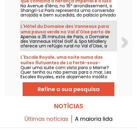
que combina a herança imperial e o luxo
Na Avenue d'Iéna, no 16º arrondissement, o
asiático na Avenue d'Iéna
Shangri-La Paris representa uma conversão
arrojada e bem sucedida, do palácio privado
do Príncipe Roland Bonaparte para um hotel
classificado como Monumento Histórico e
L'Hôtel du Domaine des Vanneaux para
um palácio distinto.
uma pausa verde no Val d'Oise perto de
Apenas a 35 minutos de Paris, o Domaine
l'Isle Adam-95
des Vanneaux Hôtel Golf & Spa MGallery
oferece um refúgio rural no Val d'Oise, a
dois passos de L'Isle-Adam. Situado no
coração de um campo de golfe verdejante,
L'Escale Royale, uma noite numa das
este estabelecimento de 4 estrelas oferece
suites flutuantes de La Ferté-sous-
uma estadia que combina bem-estar,
Quer uma suite com vista para o Marne?
Jouarre (77)
gastronomia e actividades ao ar livre, ideal
Quer tenha ou não pernas para o mar, Les
para um fim de semana relaxante a dois ou
Escales Royales, este alojamento insólito
para uma pausa em família.
sobre a água, oferece-lhe a possibilidade de
passar uma noite (ou mais, se preferir)
Refine a sua pesquisa
numa das suas suites flutuantes perto de La
Ferté-sous-Jouarre.
NOTÍCIAS
Últimas notícias
A maioria lida