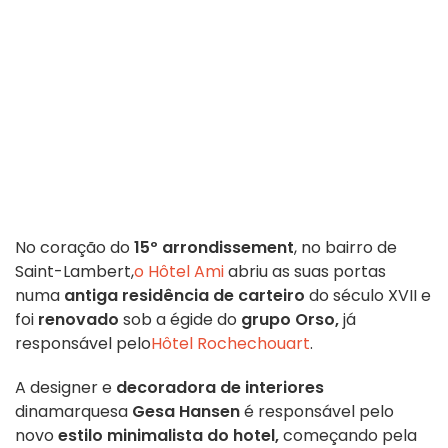
No coração do
15º arrondissement
, no bairro de
Saint-Lambert,
o Hôtel Ami
abriu as suas portas
numa
antiga residência de carteiro
do século XVII e
foi
renovado
sob a égide do
grupo Orso,
já
responsável pelo
Hôtel Rochechouart
.
A designer e
decoradora de interiores
dinamarquesa
Gesa Hansen
é responsável pelo
novo
estilo minimalista do hotel,
começando pela