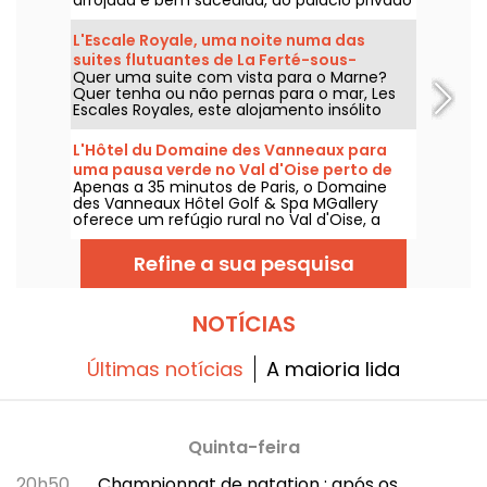
do Príncipe Roland Bonaparte para um hotel
classificado como Monumento Histórico e
L'Escale Royale, uma noite numa das
um palácio distinto.
suites flutuantes de La Ferté-sous-
Quer uma suite com vista para o Marne?
Jouarre (77)
Quer tenha ou não pernas para o mar, Les
Escales Royales, este alojamento insólito
sobre a água, oferece-lhe a possibilidade de
passar uma noite (ou mais, se preferir)
L'Hôtel du Domaine des Vanneaux para
numa das suas suites flutuantes perto de La
uma pausa verde no Val d'Oise perto de
Ferté-sous-Jouarre.
Apenas a 35 minutos de Paris, o Domaine
l'Isle Adam-95
des Vanneaux Hôtel Golf & Spa MGallery
oferece um refúgio rural no Val d'Oise, a
dois passos de L'Isle-Adam. Situado no
coração de um campo de golfe verdejante,
Refine a sua pesquisa
este estabelecimento de 4 estrelas oferece
uma estadia que combina bem-estar,
gastronomia e actividades ao ar livre, ideal
para um fim de semana relaxante a dois ou
NOTÍCIAS
para uma pausa em família.
Últimas notícias
A maioria lida
Quinta-feira
20h50
Championnat de natation : após os