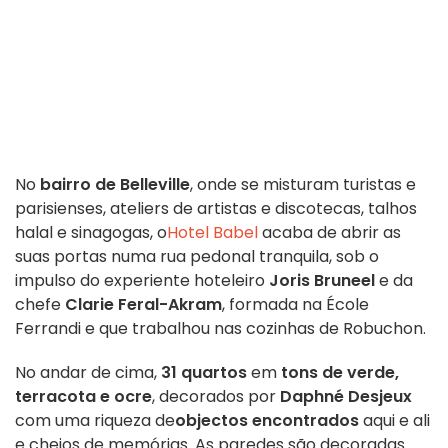
No
bairro de Belleville
, onde se misturam turistas e
parisienses, ateliers de artistas e discotecas, talhos
halal e sinagogas, o
Hotel Babel
acaba de abrir as
suas portas numa rua pedonal tranquila, sob o
impulso do experiente hoteleiro
Joris Bruneel
e da
chefe
Clarie Feral-Akram
, formada na École
Ferrandi e que trabalhou nas cozinhas de Robuchon.
No andar de cima,
31 quartos
em
tons de verde,
terracota e ocre
, decorados por
Daphné Desjeux
com uma riqueza de
objectos encontrados
aqui e ali
e cheios de memórias. As paredes são decoradas