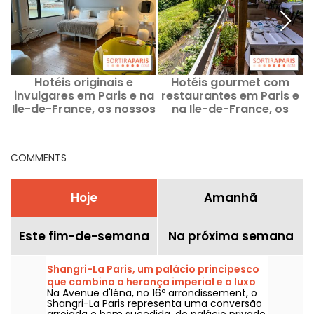
Hotéis originais e
Hotéis gourmet com
invulgares em Paris e na
restaurantes em Paris e
P
Ile-de-France, os nossos
na Ile-de-France, os
melhores endereços
nossos melhores
endereços
COMMENTS
Hoje
Amanhã
Este fim-de-semana
Na próxima semana
Shangri-La Paris, um palácio principesco
que combina a herança imperial e o luxo
Na Avenue d'Iéna, no 16º arrondissement, o
asiático na Avenue d'Iéna
Shangri-La Paris representa uma conversão
arrojada e bem sucedida, do palácio privado