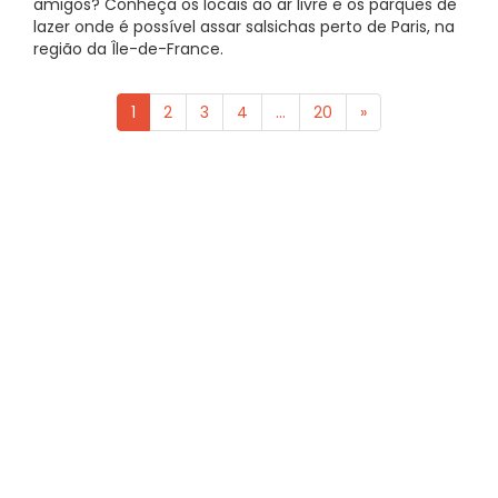
amigos? Conheça os locais ao ar livre e os parques de
lazer onde é possível assar salsichas perto de Paris, na
região da Île-de-France.
1
2
3
4
...
20
»