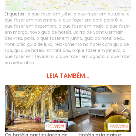
Etiquetas :
o que fazer em julho
,
o que fazer em outubro
,
o
que fazer em novembro
,
o que fazer em abril
,
paris 6
,
o
que fazer em dezembro
,
o que fazer em maio
,
o que fazer
em março
,
novo guia de hotéis
,
Bairro de Saint Germain
des Prés
,
paris
,
o que fazer em junho
,
guia do hotel beau
,
hotel chic guia de luxo
,
relaxamento no hotel com guia de
spa
,
guia de hotéis românticos
,
o que fazer em janeiro
,
o
que fazer em fevereiro
,
o que fazer em agosto
,
o que fazer
em setembro
LEIA TAMBÉM...
Os hotéis particulares de
Hotéis originais e