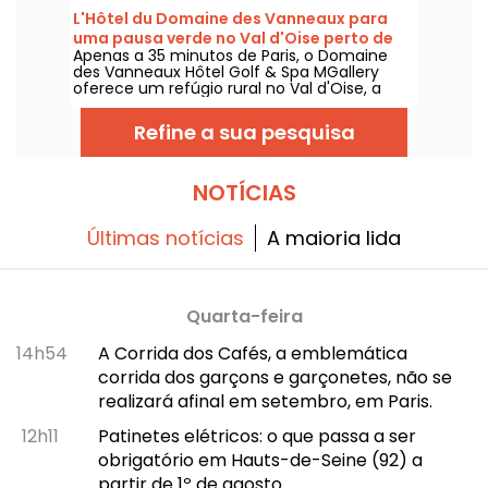
passar uma noite (ou mais, se preferir)
L'Hôtel du Domaine des Vanneaux para
numa das suas suites flutuantes perto de La
uma pausa verde no Val d'Oise perto de
Ferté-sous-Jouarre.
Apenas a 35 minutos de Paris, o Domaine
l'Isle Adam-95
des Vanneaux Hôtel Golf & Spa MGallery
oferece um refúgio rural no Val d'Oise, a
dois passos de L'Isle-Adam. Situado no
coração de um campo de golfe verdejante,
Refine a sua pesquisa
este estabelecimento de 4 estrelas oferece
uma estadia que combina bem-estar,
gastronomia e actividades ao ar livre, ideal
para um fim de semana relaxante a dois ou
NOTÍCIAS
para uma pausa em família.
Últimas notícias
A maioria lida
Quarta-feira
14h54
A Corrida dos Cafés, a emblemática
corrida dos garçons e garçonetes, não se
realizará afinal em setembro, em Paris.
12h11
Patinetes elétricos: o que passa a ser
obrigatório em Hauts-de-Seine (92) a
partir de 1º de agosto