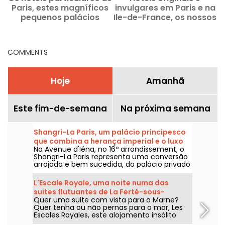
Paris, estes magníficos
invulgares em Paris e na
pequenos palácios
Ile-de-France, os nossos
Î
históricos abertos ao
melhores endereços
público
COMMENTS
Hoje
Amanhã
Este fim-de-semana
Na próxima semana
Shangri-La Paris, um palácio principesco
que combina a herança imperial e o luxo
Na Avenue d'Iéna, no 16º arrondissement, o
asiático na Avenue d'Iéna
Shangri-La Paris representa uma conversão
arrojada e bem sucedida, do palácio privado
do Príncipe Roland Bonaparte para um hotel
classificado como Monumento Histórico e
L'Escale Royale, uma noite numa das
um palácio distinto.
suites flutuantes de La Ferté-sous-
Quer uma suite com vista para o Marne?
Jouarre (77)
Quer tenha ou não pernas para o mar, Les
Escales Royales, este alojamento insólito
sobre a água, oferece-lhe a possibilidade de