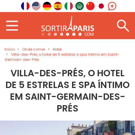
Início
Onde comer
Hotel
Villa-des-Prés, o hotel de 5 estrelas e spa íntimo em Saint-
Germain-des-Prés
VILLA-DES-PRÉS, O HOTEL
DE 5 ESTRELAS E SPA ÍNTIMO
EM SAINT-GERMAIN-DES-
PRÉS