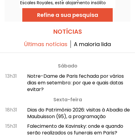
Escales Royales, este alojamento insólito
sobre a água, oferece-lhe a possibilidade de
passar uma noite (ou mais, se preferir)
Refine a sua pesquisa
numa das suas suites flutuantes perto de La
Ferté-sous-Jouarre.
NOTÍCIAS
Últimas notícias
A maioria lida
Sábado
13h31
Notre-Dame de Paris fechada por vários
dias em setembro: por que e quais datas
evitar?
Sexta-feira
18h31
Dias do Patrimônio 2026: visitas à Abadia de
Maubuisson (95), a programação
15h31
Falecimento de Kavinsky: onde e quando
serão realizados os funerais em Paris?