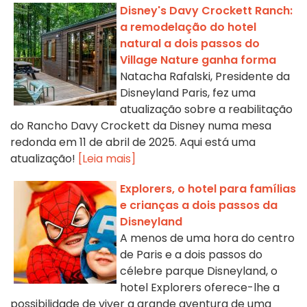
Disney's Davy Crockett Ranch:
a remodelação do hotel
natural a dois passos do
Village Nature ganha forma
Natacha Rafalski, Presidente da
Disneyland Paris, fez uma
atualização sobre a reabilitação
do Rancho Davy Crockett da Disney numa mesa
redonda em 11 de abril de 2025. Aqui está uma
atualização!
[Leia mais]
Explorers, o hotel para famílias
e crianças a dois passos da
Disneyland
A menos de uma hora do centro
de Paris e a dois passos do
célebre parque Disneyland, o
hotel Explorers oferece-lhe a
possibilidade de viver a grande aventura de uma