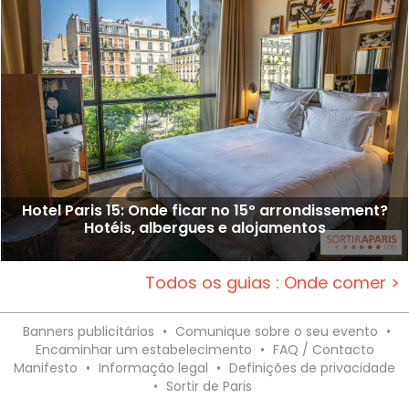
Hotel Paris 15: Onde ficar no 15º arrondissement?
Hotéis, albergues e alojamentos
Todos os guias : Onde comer >
Banners publicitários
•
Comunique sobre o seu evento
•
Encaminhar um estabelecimento
•
FAQ / Contacto
Manifesto
•
Informação legal
•
Definições de privacidade
•
Sortir de Paris