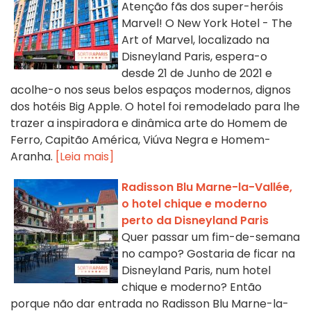
Atenção fãs dos super-heróis
Marvel! O New York Hotel - The
Art of Marvel, localizado na
Disneyland Paris, espera-o
desde 21 de Junho de 2021 e
acolhe-o nos seus belos espaços modernos, dignos
dos hotéis Big Apple. O hotel foi remodelado para lhe
trazer a inspiradora e dinâmica arte do Homem de
Ferro, Capitão América, Viúva Negra e Homem-
Aranha.
[Leia mais]
Radisson Blu Marne-la-Vallée,
o hotel chique e moderno
perto da Disneyland Paris
Quer passar um fim-de-semana
no campo? Gostaria de ficar na
Disneyland Paris, num hotel
chique e moderno? Então
porque não dar entrada no Radisson Blu Marne-la-