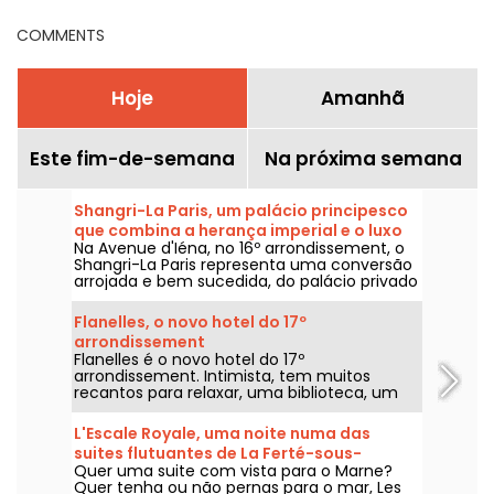
COMMENTS
Hoje
Amanhã
Este fim-de-semana
Na próxima semana
Shangri-La Paris, um palácio principesco
que combina a herança imperial e o luxo
Na Avenue d'Iéna, no 16º arrondissement, o
asiático na Avenue d'Iéna
Shangri-La Paris representa uma conversão
arrojada e bem sucedida, do palácio privado
do Príncipe Roland Bonaparte para um hotel
classificado como Monumento Histórico e
Flanelles, o novo hotel do 17º
um palácio distinto.
arrondissement
Flanelles é o novo hotel do 17º
arrondissement. Intimista, tem muitos
recantos para relaxar, uma biblioteca, um
bar de cocktails, um spa e um restaurante
dirigido pelo chefe Thierry Alix.
L'Escale Royale, uma noite numa das
suites flutuantes de La Ferté-sous-
Quer uma suite com vista para o Marne?
Jouarre (77)
Quer tenha ou não pernas para o mar, Les