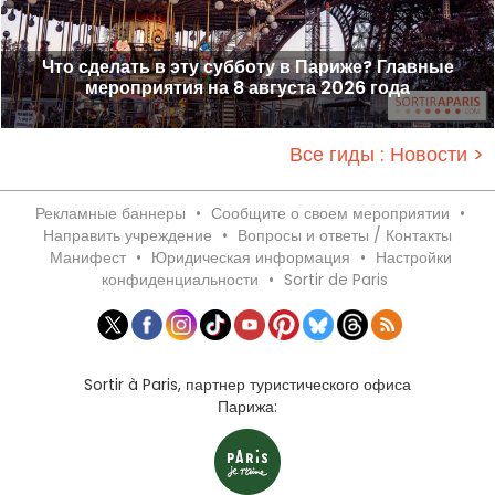
Что сделать в эту субботу в Париже? Главные
мероприятия на 8 августа 2026 года
Все гиды : Новости >
Рекламные баннеры
•
Сообщите о своем мероприятии
•
Направить учреждение
•
Вопросы и ответы / Контакты
Манифест
•
Юридическая информация
•
Настройки
конфиденциальности
•
Sortir de Paris
Sortir à Paris, партнер туристического офиса
Парижа: