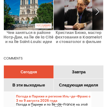
Чем заняться в районе
Кристиан Бюжо, мастер
А
Нотр‑Дам, на Île de la Cité
фехтования в Kaamelot
и на Île Saint‑Louis: идеи
и стоматолог в фильме
для прогулок и адреса
«Посетители», скончался.
COMMENTS
Сегодня
Завтра
В эти выходные
Следующая неделя
Погода в Париже и регионе Иль-де-Франс с
3 по 9 августа 2026 года
Погода в Париже и по Île-de-France на этой