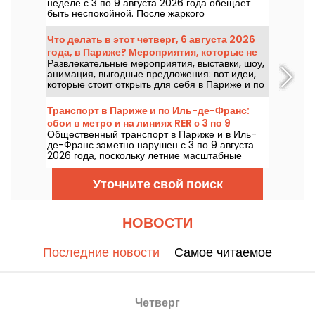
неделе с 3 по 9 августа 2026 года обещает
быть неспокойной. После жаркого
понедельника с риском гроз температура
будет постепенно снижаться, а к выходным
Что делать в этот четверг, 6 августа 2026
вернется более жаркая и солнечная погода.
года, в Париже? Мероприятия, которые не
Развлекательные мероприятия, выставки, шоу,
стоит пропускать
анимация, выгодные предложения: вот идеи,
которые стоит открыть для себя в Париже и по
всей Иль-де-Франс в четверг 6 августа 2026
года.
Транспорт в Париже и по Иль-де-Франс:
сбои в метро и на линиях RER с 3 по 9
Общественный транспорт в Париже и в Иль-
августа 2026 года
де-Франс заметно нарушен с 3 по 9 августа
2026 года, поскольку летние масштабные
работы сильно влияют на отдельные линии,
сообщает RATP и SNCF.
Уточните свой поиск
НОВОСТИ
Последние новости
Самое читаемое
Четверг