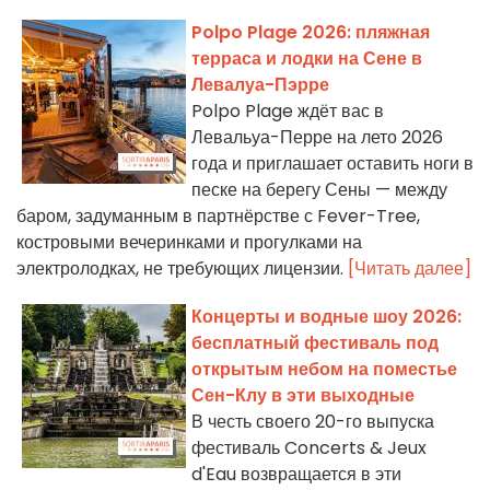
Polpo Plage 2026: пляжная
терраса и лодки на Сене в
Левалуа-Пэрре
Polpo Plage ждёт вас в
Левальуа-Перре на лето 2026
года и приглашает оставить ноги в
песке на берегу Сены — между
баром, задуманным в партнёрстве с Fever-Tree,
костровыми вечеринками и прогулками на
электролодках, не требующих лицензии.
[Читать далее]
Концерты и водные шоу 2026:
бесплатный фестиваль под
открытым небом на поместье
Сен-Клу в эти выходные
В честь своего 20-го выпуска
фестиваль Concerts & Jeux
d'Eau возвращается в эти