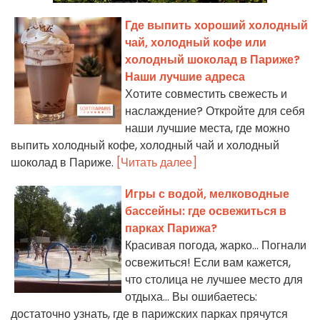
Где выпить хороший холодный
чай, холодный кофе или
холодный шоколад в Париже?
Наши лучшие адреса
Хотите совместить свежесть и
наслаждение? Откройте для себя
наши лучшие места, где можно
выпить холодный кофе, холодный чай и холодный
шоколад в Париже.
[Читать далее]
Игры с водой, мелководные
бассейны: где освежиться в
парках Парижа?
Красивая погода, жарко... Погнали
освежиться! Если вам кажется,
что столица не лучшее место для
отдыха... Вы ошибаетесь:
достаточно узнать, где в парижских парках прячутся