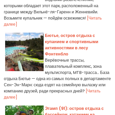
которыми обладает этот парк, расположенный на
границе между Вильнё-ля-Гаренн и Женневийи.
Возьмите купальник — пойдём освежимся!
[Читать
далее]
Бютье, остров отдыха с
купанием и спортивными
активностями в лесу
Фонтенбло
Верёвочные трассы,
плавательный комплекс, зона
мультиспорта, MTB-трасса... База
отдыха Бютье — одна из самых полных в департаменте
Сен-Эн-Марн: сюда ездят на семейную вылазку или
компанию друзей, ради прекрасных дней?
[Читать
далее]
Этамп (91): остров отдыха с
бассейном, катанием на