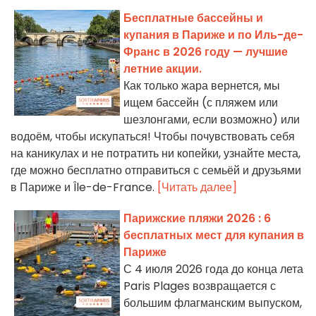
Бесплатные бассейны и
купания в Париже и по Иль-де-
Франс в 2026 году — лучшие
летние акции.
Как только жара вернется, мы
ищем бассейн (с пляжем или
шезлонгами, если возможно) или
водоём, чтобы искупаться! Чтобы почувствовать себя
на каникулах и не потратить ни копейки, узнайте места,
где можно бесплатно отправиться с семьёй и друзьями
в Париже и Île-de-France.
[Читать далее]
Парижские пляжи 2026 : 6
бесплатных мест для купания в
Париже
С 4 июля 2026 года до конца лета
Paris Plages возвращается с
большим флагманским выпуском,