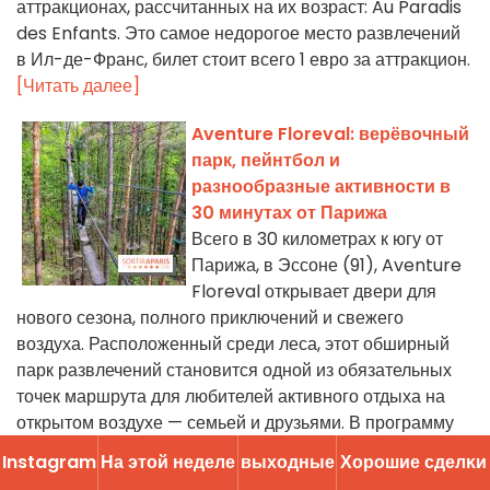
аттракционах, рассчитанных на их возраст: Au Paradis
des Enfants. Это самое недорогое место развлечений
в Ил-де-Франс, билет стоит всего 1 евро за аттракцион.
[Читать далее]
Aventure Floreval: верёвочный
парк, пейнтбол и
разнообразные активности в
30 минутах от Парижа
Всего в 30 километрах к югу от
Парижа, в Эссоне (91), Aventure
Floreval открывает двери для
нового сезона, полного приключений и свежего
воздуха. Расположенный среди леса, этот обширный
парк развлечений становится одной из обязательных
точек маршрута для любителей активного отдыха на
открытом воздухе — семьей и друзьями. В программу
дня входят верёвочные трассы, тиrolлины, мини‑гольф
Instagram
На этой неделе
выходные
Хорошие сделĸи
по мотивам Юрского периода, пейнбол, квест‑экскейп