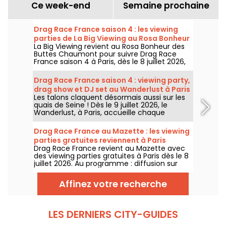
Ce week-end
Semaine prochaine
Drag Race France saison 4 : les viewing
parties de La Big Viewing au Rosa Bonheur
La Big Viewing revient au Rosa Bonheur des
Buttes Chaumont pour suivre Drag Race
France saison 4 à Paris, dès le 8 juillet 2026,
puis chaque soir de diffusion. Animée par La
Big Bertha, cette viewing party réunit
Drag Race France saison 4 : viewing party,
projection de l’épisode, performances drag,
drag show et DJ set au Wanderlust à Paris
quiz, invités et surprises.
Les talons claquent désormais aussi sur les
quais de Seine ! Dès le 9 juillet 2026, le
Wanderlust, à Paris, accueille chaque
semaine une viewing party de Drag Race
France saison 4, avec projection des
Drag Race France au Mazette : les viewing
épisodes, drag shows et DJ sets jusqu'au
parties gratuites reviennent à Paris
bout de la nuit.
Drag Race France revient au Mazette avec
des viewing parties gratuites à Paris dès le 8
juillet 2026. Au programme : diffusion sur
écran géant, shows drag, commentaires en
direct, guests queer et ambiance festive
Affinez votre recherche
chaque jeudi.
LES DERNIERS CITY-GUIDES