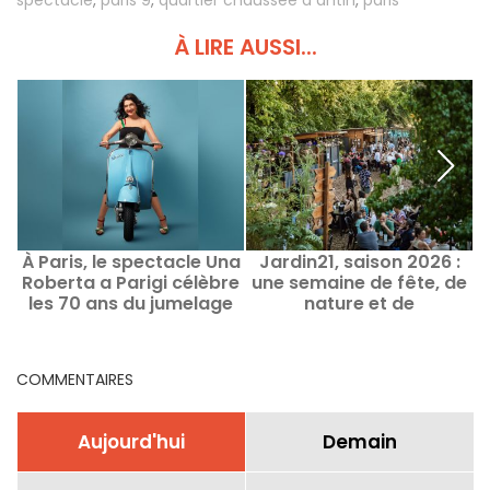
spectacle
,
paris 9
,
quartier chaussée d antin
,
paris
À LIRE AUSSI...
À Paris, le spectacle Una
Jardin21, saison 2026 :
Roberta a Parigi célèbre
une semaine de fête, de
d
les 70 ans du jumelage
nature et de
:
Rome–Paris
découvertes culturelles
au cœur du parc de la
Villette
COMMENTAIRES
Aujourd'hui
Demain