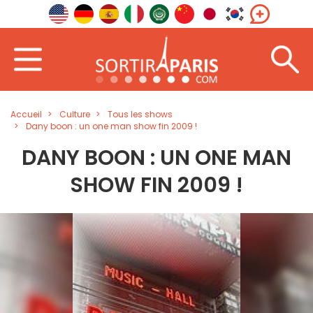
Accueil
Culture
Tous les shows
Dany boon : un one man show fin 2009 !
DANY BOON : UN ONE MAN
SHOW FIN 2009 !