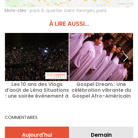
Mots-clés :
paris 9
,
quartier Saint Georges
,
paris
À LIRE AUSSI...
Les 10 ans des Vlogs
Gospel Dream : Une
d'août de Léna Situations
célébration vibrante du
u
: une soirée événement à
Gospel Afro-Américain
Bercy
en août 2026 à Paris
COMMENTAIRES
Aujourd'hui
Demain