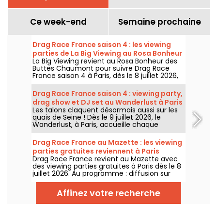
Ce week-end
Semaine prochaine
Drag Race France saison 4 : les viewing
parties de La Big Viewing au Rosa Bonheur
La Big Viewing revient au Rosa Bonheur des
Buttes Chaumont pour suivre Drag Race
France saison 4 à Paris, dès le 8 juillet 2026,
puis chaque soir de diffusion. Animée par La
Big Bertha, cette viewing party réunit
Drag Race France saison 4 : viewing party,
projection de l’épisode, performances drag,
drag show et DJ set au Wanderlust à Paris
quiz, invités et surprises.
Les talons claquent désormais aussi sur les
quais de Seine ! Dès le 9 juillet 2026, le
Wanderlust, à Paris, accueille chaque
semaine une viewing party de Drag Race
France saison 4, avec projection des
Drag Race France au Mazette : les viewing
épisodes, drag shows et DJ sets jusqu'au
parties gratuites reviennent à Paris
bout de la nuit.
Drag Race France revient au Mazette avec
des viewing parties gratuites à Paris dès le 8
juillet 2026. Au programme : diffusion sur
écran géant, shows drag, commentaires en
direct, guests queer et ambiance festive
Affinez votre recherche
chaque jeudi.