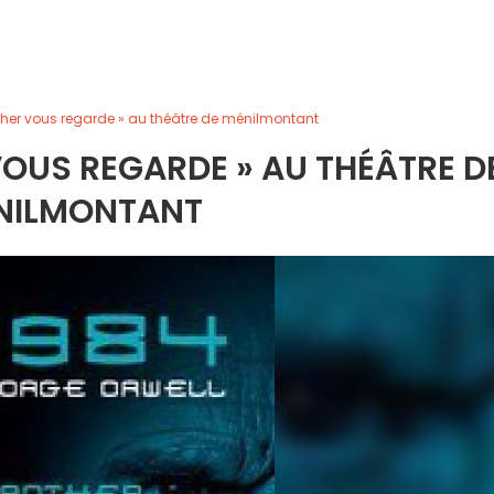
other vous regarde » au théâtre de ménilmontant
 VOUS REGARDE » AU THÉÂTRE D
NILMONTANT