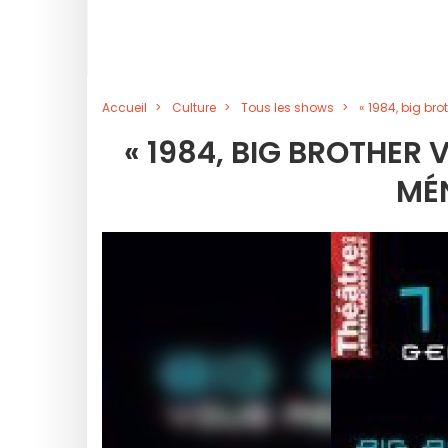
Accueil
Culture
Tous les shows
« 1984, big br
« 1984, BIG BROTHER
MÉ