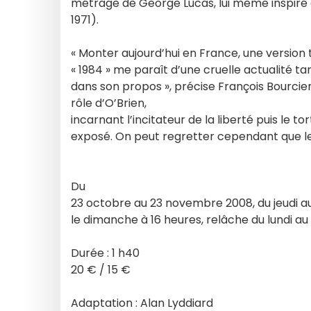
métrage de George Lucas, lui même inspiré d
1971).
« Monter aujourd’hui en France, une version
« 1984 » me paraît d’une cruelle actualité t
dans son propos », précise François Bourcier
rôle d’O’Brien,
incarnant l’incitateur de la liberté puis le to
exposé. On peut regretter cependant que l
Du
23 octobre au 23 novembre 2008, du jeudi au
le dimanche à 16 heures, relâche du lundi au
Durée : 1 h40
20 € / 15 €
Adaptation : Alan Lyddiard