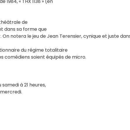
e 1984, « THX 1138 » (en
 théâtrale de
ant dans sa forme que
. On notera le jeu de Jean Terensier, cynique et juste dans
rtionnaire du régime totalitaire
es comédiens soient équipés de micro.
 samedi à 21 heures,
 mercredi.