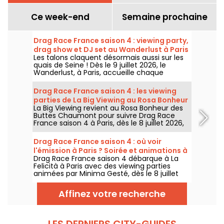
Ce week-end
Semaine prochaine
Drag Race France saison 4 : viewing party,
drag show et DJ set au Wanderlust à Paris
Les talons claquent désormais aussi sur les
quais de Seine ! Dès le 9 juillet 2026, le
Wanderlust, à Paris, accueille chaque
semaine une viewing party de Drag Race
France saison 4, avec projection des
Drag Race France saison 4 : les viewing
épisodes, drag shows et DJ sets jusqu'au
parties de La Big Viewing au Rosa Bonheur
bout de la nuit.
La Big Viewing revient au Rosa Bonheur des
Buttes Chaumont pour suivre Drag Race
France saison 4 à Paris, dès le 8 juillet 2026,
puis chaque soir de diffusion. Animée par La
Big Bertha, cette viewing party réunit
Drag Race France saison 4 : où voir
projection de l’épisode, performances drag,
l'émission à Paris ? Soirée et animations à
quiz, invités et surprises.
Drag Race France saison 4 débarque à La
La Felicità
Felicità à Paris avec des viewing parties
animées par Minima Gesté, dès le 8 juillet
2026. Performances drag, animations
gratuites et food trucks complètent le
Affinez votre recherche
programme.
LES DERNIERS CITY-GUIDES