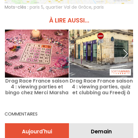
Mots-clés :
paris 5
,
quartier Val de Grâce
,
paris
À LIRE AUSSI...
Drag Race France saison
Drag Race France saison
D
4 : viewing parties et
4 : viewing parties, quiz
4
bingo chez Merci Marsha
et clubbing au Freedj à
à Paris
Paris
COMMENTAIRES
Aujourd'hui
Demain