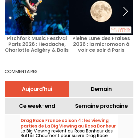
Pitchfork Music Festival
Pleine Lune des Fraises
Paris 2026 : Headache,
2026 : la micromoon à
c
Charlotte Adigéry & Bolis
voir ce soir à Paris
Pupul... les premiers
noms
COMMENTAIRES
Aujourd'hui
Demain
Ce week-end
Semaine prochaine
Drag Race France saison 4 : les viewing
parties de La Big Viewing au Rosa Bonheur
La Big Viewing revient au Rosa Bonheur des
Buttes Chaumont pour suivre Drag Race