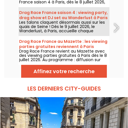
France saison 4 à Paris, dès le 8 juillet 2026,
puis chaque soir de diffusion. Animée par La
Big Bertha, cette viewing party réunit
Drag Race France saison 4 : viewing party,
projection de l’épisode, performances drag,
drag show et DJ set au Wanderlust à Paris
quiz, invités et surprises.
Les talons claquent désormais aussi sur les
quais de Seine ! Dès le 9 juillet 2026, le
Wanderlust, à Paris, accueille chaque
semaine une viewing party de Drag Race
France saison 4, avec projection des
Drag Race France au Mazette : les viewing
épisodes, drag shows et DJ sets jusqu'au
parties gratuites reviennent à Paris
bout de la nuit.
Drag Race France revient au Mazette avec
des viewing parties gratuites à Paris dès le 8
juillet 2026. Au programme : diffusion sur
écran géant, shows drag, commentaires en
direct, guests queer et ambiance festive
Affinez votre recherche
chaque jeudi.
LES DERNIERS CITY-GUIDES