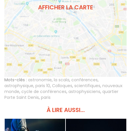
AFFICHER LA CARTE
Mots-clés :
astronomie
,
la scala
,
conférences
,
astrophysique
,
paris 10
,
Colloques
,
scientifiques
,
nouveaux
monde
,
cycle de conférences
,
astrophysiciens
,
quartier
Porte Saint Denis
,
paris
À LIRE AUSSI...