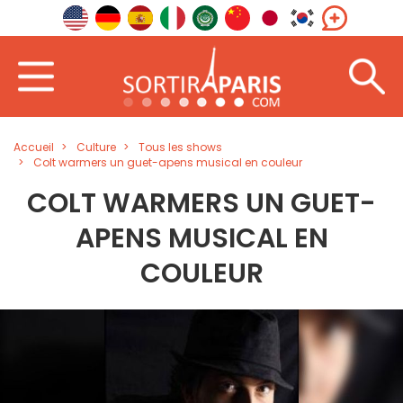
Accueil
Culture
Tous les shows
Colt warmers un guet-apens musical en couleur
COLT WARMERS UN GUET-
APENS MUSICAL EN
COULEUR