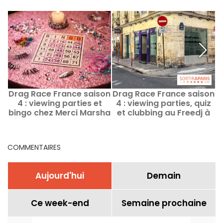
Drag Race France saison
Drag Race France saison
D
4 : viewing parties et
4 : viewing parties, quiz
4
bingo chez Merci Marsha
et clubbing au Freedj à
à Paris
Paris
COMMENTAIRES
Aujourd'hui
Demain
Ce week-end
Semaine prochaine