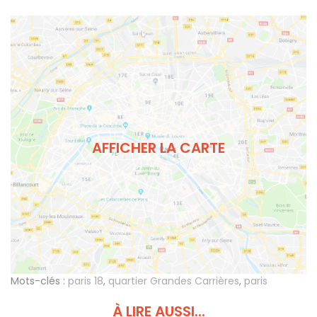
AFFICHER LA CARTE
Mots-clés :
paris 18
,
quartier Grandes Carrières
,
paris
À LIRE AUSSI...