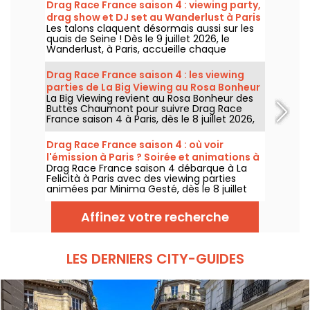
Drag Race France saison 4 : viewing party,
drag show et DJ set au Wanderlust à Paris
Les talons claquent désormais aussi sur les
quais de Seine ! Dès le 9 juillet 2026, le
Wanderlust, à Paris, accueille chaque
semaine une viewing party de Drag Race
France saison 4, avec projection des
Drag Race France saison 4 : les viewing
épisodes, drag shows et DJ sets jusqu'au
parties de La Big Viewing au Rosa Bonheur
bout de la nuit.
La Big Viewing revient au Rosa Bonheur des
Buttes Chaumont pour suivre Drag Race
France saison 4 à Paris, dès le 8 juillet 2026,
puis chaque soir de diffusion. Animée par La
Big Bertha, cette viewing party réunit
Drag Race France saison 4 : où voir
projection de l’épisode, performances drag,
l'émission à Paris ? Soirée et animations à
quiz, invités et surprises.
Drag Race France saison 4 débarque à La
La Felicità
Felicità à Paris avec des viewing parties
animées par Minima Gesté, dès le 8 juillet
2026. Performances drag, animations
gratuites et food trucks complètent le
Affinez votre recherche
programme.
LES DERNIERS CITY-GUIDES