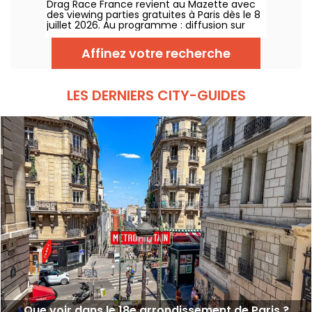
Drag Race France revient au Mazette avec
des viewing parties gratuites à Paris dès le 8
juillet 2026. Au programme : diffusion sur
écran géant, shows drag, commentaires en
direct, guests queer et ambiance festive
Affinez votre recherche
chaque jeudi.
LES DERNIERS CITY-GUIDES
Que voir dans le 18e arrondissement de Paris ?