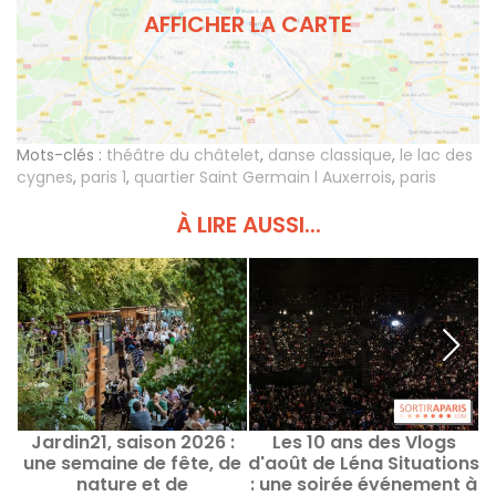
AFFICHER LA CARTE
Mots-clés :
théâtre du châtelet
,
danse classique
,
le lac des
cygnes
,
paris 1
,
quartier Saint Germain l Auxerrois
,
paris
À LIRE AUSSI...
Jardin21, saison 2026 :
Les 10 ans des Vlogs
une semaine de fête, de
d'août de Léna Situations
nature et de
: une soirée événement à