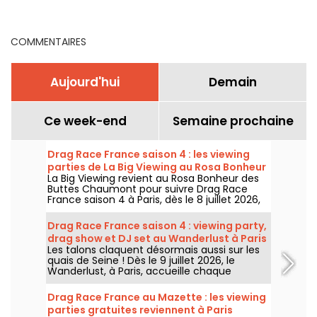
découvertes culturelles
Bercy
au cœur du parc de la
Villette
COMMENTAIRES
Aujourd'hui
Demain
Ce week-end
Semaine prochaine
Drag Race France saison 4 : les viewing
parties de La Big Viewing au Rosa Bonheur
La Big Viewing revient au Rosa Bonheur des
Buttes Chaumont pour suivre Drag Race
France saison 4 à Paris, dès le 8 juillet 2026,
puis chaque soir de diffusion. Animée par La
Big Bertha, cette viewing party réunit
Drag Race France saison 4 : viewing party,
projection de l’épisode, performances drag,
drag show et DJ set au Wanderlust à Paris
quiz, invités et surprises.
Les talons claquent désormais aussi sur les
quais de Seine ! Dès le 9 juillet 2026, le
Wanderlust, à Paris, accueille chaque
semaine une viewing party de Drag Race
France saison 4, avec projection des
Drag Race France au Mazette : les viewing
épisodes, drag shows et DJ sets jusqu'au
parties gratuites reviennent à Paris
bout de la nuit.