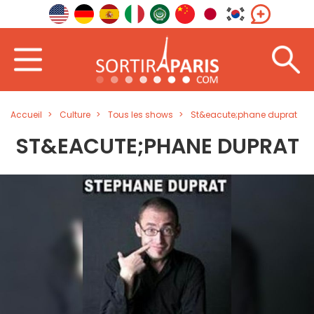
Accueil
Culture
Tous les shows
St&eacute;phane duprat
ST&EACUTE;PHANE DUPRAT