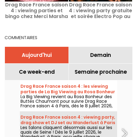
Drag Race France saison
Drag Race France saison
D
4 : viewing parties et
4 : viewing party gratuite
bingo chez Merci Marsha
et soirée Electro Pop au
à Paris
WorkshoW Paris
COMMENTAIRES
Aujourd'hui
Demain
Ce week-end
Semaine prochaine
Drag Race France saison 4 : les viewing
parties de La Big Viewing au Rosa Bonheur
La Big Viewing revient au Rosa Bonheur des
Buttes Chaumont pour suivre Drag Race
France saison 4 à Paris, dès le 8 juillet 2026,
puis chaque soir de diffusion. Animée par La
Big Bertha, cette viewing party réunit
Drag Race France saison 4 : viewing party,
projection de l’épisode, performances drag,
drag show et DJ set au Wanderlust à Paris
quiz, invités et surprises.
Les talons claquent désormais aussi sur les
quais de Seine ! Dès le 9 juillet 2026, le
Wanderlust, à Paris, accueille chaque