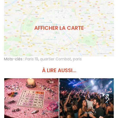
AFFICHER LA CARTE
Mots-clés :
Paris 19
,
quartier Combat
,
paris
À LIRE AUSSI...