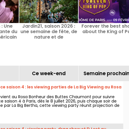
: Une
Jardin21, saison 2026 :
Forever the best s
rante du
une semaine de fête, de
about the King of P
éricain
nature et de
 Paris
découvertes culturelles
au cœur du parc de la
Villette
Ce week-end
Semaine prochai
e saison 4 : les viewing parties de La Big Viewing au Rosa
revient au Rosa Bonheur des Buttes Chaumont pour suivre
 saison 4 à Paris, dès le 8 juillet 2026, puis chaque soir de
e par La Big Bertha, cette viewing party réunit projection de
rmances drag, quiz, invités et surprises.