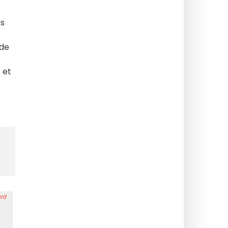
es
 de
m
et