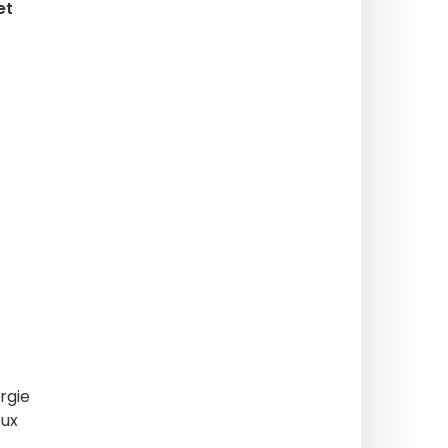
et
rgie
eux