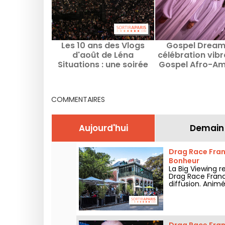
Les 10 ans des Vlogs
Gospel Dream 
d'août de Léna
célébration vib
Situations : une soirée
Gospel Afro-Am
événement à Bercy
en août 2026 à
COMMENTAIRES
Aujourd'hui
Demain
Drag Race Franc
Bonheur
La Big Viewing 
Drag Race France
diffusion. Animé
l’épisode, perfo