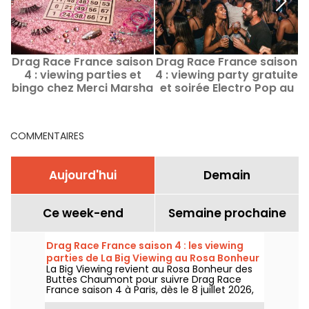
Drag Race France saison
Drag Race France saison
D
4 : viewing parties et
4 : viewing party gratuite
bingo chez Merci Marsha
et soirée Electro Pop au
à Paris
WorkshoW Paris
COMMENTAIRES
Aujourd'hui
Demain
Ce week-end
Semaine prochaine
Drag Race France saison 4 : les viewing
parties de La Big Viewing au Rosa Bonheur
La Big Viewing revient au Rosa Bonheur des
Buttes Chaumont pour suivre Drag Race
France saison 4 à Paris, dès le 8 juillet 2026,
puis chaque soir de diffusion. Animée par La