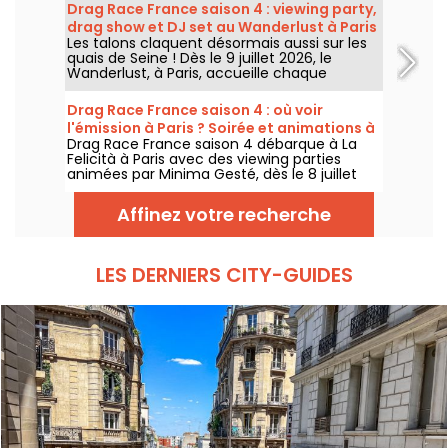
Big Bertha, cette viewing party réunit
Drag Race France saison 4 : viewing party,
projection de l’épisode, performances drag,
drag show et DJ set au Wanderlust à Paris
quiz, invités et surprises.
Les talons claquent désormais aussi sur les
quais de Seine ! Dès le 9 juillet 2026, le
Wanderlust, à Paris, accueille chaque
semaine une viewing party de Drag Race
France saison 4, avec projection des
Drag Race France saison 4 : où voir
épisodes, drag shows et DJ sets jusqu'au
l'émission à Paris ? Soirée et animations à
bout de la nuit.
Drag Race France saison 4 débarque à La
La Felicità
Felicità à Paris avec des viewing parties
animées par Minima Gesté, dès le 8 juillet
2026. Performances drag, animations
gratuites et food trucks complètent le
Affinez votre recherche
programme.
LES DERNIERS CITY-GUIDES