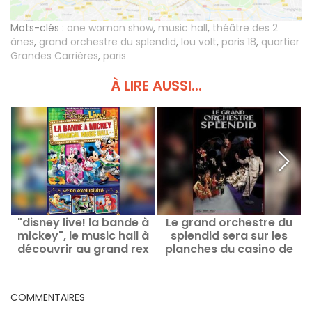
Mots-clés :
one woman show
,
music hall
,
théâtre des 2
ânes
,
grand orchestre du splendid
,
lou volt
,
paris 18
,
quartier
Grandes Carrières
,
paris
À LIRE AUSSI...
"disney live! la bande à
Le grand orchestre du
mickey", le music hall à
splendid sera sur les
u
découvrir au grand rex
planches du casino de
en 2011
paris en 2011
COMMENTAIRES