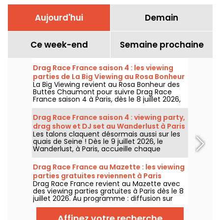
Aujourd'hui
Demain
Ce week-end
Semaine prochaine
Drag Race France saison 4 : les viewing
parties de La Big Viewing au Rosa Bonheur
La Big Viewing revient au Rosa Bonheur des
Buttes Chaumont pour suivre Drag Race
France saison 4 à Paris, dès le 8 juillet 2026,
puis chaque soir de diffusion. Animée par La
Big Bertha, cette viewing party réunit
Drag Race France saison 4 : viewing party,
projection de l’épisode, performances drag,
drag show et DJ set au Wanderlust à Paris
quiz, invités et surprises.
Les talons claquent désormais aussi sur les
quais de Seine ! Dès le 9 juillet 2026, le
Wanderlust, à Paris, accueille chaque
semaine une viewing party de Drag Race
France saison 4, avec projection des
Drag Race France au Mazette : les viewing
épisodes, drag shows et DJ sets jusqu'au
parties gratuites reviennent à Paris
bout de la nuit.
Drag Race France revient au Mazette avec
des viewing parties gratuites à Paris dès le 8
juillet 2026. Au programme : diffusion sur
écran géant, shows drag, commentaires en
direct, guests queer et ambiance festive
Affinez votre recherche