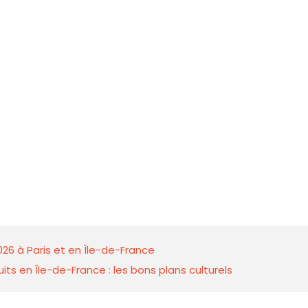
026 à Paris et en Île-de-France
ts en Île-de-France : les bons plans culturels