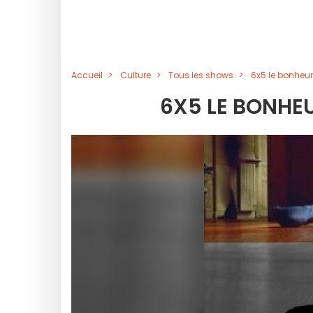
Accueil
Culture
Tous les shows
6x5 le bonheu
6X5 LE BONHEU