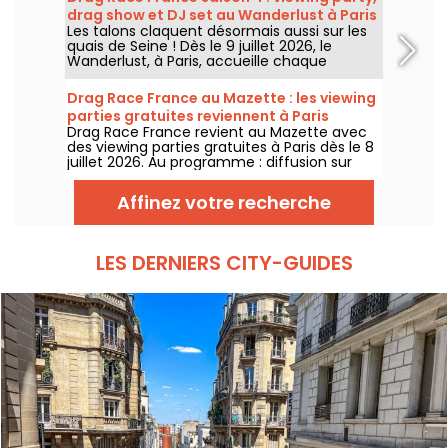
projection de l’épisode, performances drag,
drag show et DJ set au Wanderlust à Paris
quiz, invités et surprises.
Les talons claquent désormais aussi sur les
quais de Seine ! Dès le 9 juillet 2026, le
Wanderlust, à Paris, accueille chaque
semaine une viewing party de Drag Race
France saison 4, avec projection des
Drag Race France au Mazette : les viewing
épisodes, drag shows et DJ sets jusqu'au
parties gratuites reviennent à Paris
bout de la nuit.
Drag Race France revient au Mazette avec
des viewing parties gratuites à Paris dès le 8
juillet 2026. Au programme : diffusion sur
écran géant, shows drag, commentaires en
direct, guests queer et ambiance festive
Affinez votre recherche
chaque jeudi.
LES DERNIERS CITY-GUIDES