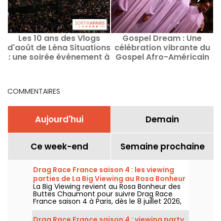
Les 10 ans des Vlogs
Gospel Dream : Une
d'août de Léna Situations
célébration vibrante du
u
: une soirée événement à
Gospel Afro-Américain
Bercy
en août 2026 à Paris
COMMENTAIRES
Aujourd'hui
Demain
Ce week-end
Semaine prochaine
Drag Race France saison 4 : les viewing
parties de La Big Viewing au Rosa Bonheur
La Big Viewing revient au Rosa Bonheur des
Buttes Chaumont pour suivre Drag Race
France saison 4 à Paris, dès le 8 juillet 2026,
puis chaque soir de diffusion. Animée par La
Big Bertha, cette viewing party réunit
Drag Race France saison 4 : viewing party,