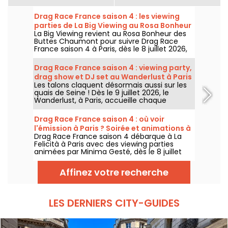
Drag Race France saison 4 : les viewing
parties de La Big Viewing au Rosa Bonheur
La Big Viewing revient au Rosa Bonheur des
Buttes Chaumont pour suivre Drag Race
France saison 4 à Paris, dès le 8 juillet 2026,
puis chaque soir de diffusion. Animée par La
Big Bertha, cette viewing party réunit
Drag Race France saison 4 : viewing party,
projection de l’épisode, performances drag,
drag show et DJ set au Wanderlust à Paris
quiz, invités et surprises.
Les talons claquent désormais aussi sur les
quais de Seine ! Dès le 9 juillet 2026, le
Wanderlust, à Paris, accueille chaque
semaine une viewing party de Drag Race
France saison 4, avec projection des
Drag Race France saison 4 : où voir
épisodes, drag shows et DJ sets jusqu'au
l'émission à Paris ? Soirée et animations à
bout de la nuit.
Drag Race France saison 4 débarque à La
La Felicità
Felicità à Paris avec des viewing parties
animées par Minima Gesté, dès le 8 juillet
2026. Performances drag, animations
gratuites et food trucks complètent le
Affinez votre recherche
programme.
LES DERNIERS CITY-GUIDES