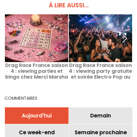
À LIRE AUSSI...
Drag Race France saison
Drag Race France saison
D
4 : viewing parties et
4 : viewing party gratuite
bingo chez Merci Marsha
et soirée Electro Pop au
à Paris
WorkshoW Paris
COMMENTAIRES
Aujourd'hui
Demain
Ce week-end
Semaine prochaine